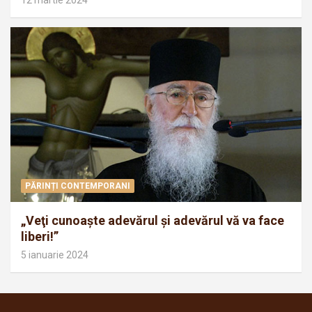
12 martie 2024
PĂRINȚI CONTEMPORANI
„Veţi cunoaşte adevărul şi adevărul vă va face
liberi!”
5 ianuarie 2024