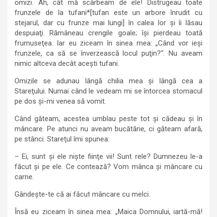
omizi. Ah, cât mă scârbeam de ele! Distrugeau toate
frunzele de la tufani*[tufan este un arbore înrudit cu
stejarul, dar cu frunze mai lungi] în calea lor şi îi lăsau
despuiaţi. Rămâneau crengile goale; îşi pierdeau toată
frumuseţea. Iar eu ziceam în sinea mea: „Când vor ieşi
frunzele, ca să se înverzească locul puţin?“. Nu aveam
nimic altceva decât aceşti tufani.
Omizile se adunau lângă chilia mea şi lângă cea a
Stareţului. Numai când le vedeam mi se întorcea stomacul
pe dos şi-mi venea să vomit.
Când găteam, acestea umblau peste tot şi cădeau şi în
mâncare. Pe atunci nu aveam bucătărie, ci găteam afară,
pe stânci. Stareţul îmi spunea:
– Ei, sunt şi ele nişte fiinţe vii! Sunt rele? Dumnezeu le-a
făcut şi pe ele. Ce contează? Vom mânca şi mâncare cu
carne.
Gândeşte-te că ai făcut mâncare cu melci.
Însă eu ziceam în sinea mea: „Maica Domnului, iartă-mă!