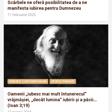
Scârbele ne oferă posibilitatea de a ne
manifesta iubirea pentru Dumnezeu
11 februarie 2025
PĂRINȚI CONTEMPORANI
SFINȚII PĂRINȚI
Oamenii „iubesc mai mult întunerecul”
vrăjmăşiei, „decât lumina” iubirii şi a păcii…
(Ioan 3;19)