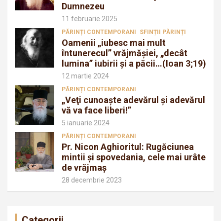
Dumnezeu
11 februarie 2025
PĂRINȚI CONTEMPORANI
SFINȚII PĂRINȚI
Oamenii „iubesc mai mult
întunerecul” vrăjmăşiei, „decât
lumina” iubirii şi a păcii…(Ioan 3;19)
12 martie 2024
PĂRINȚI CONTEMPORANI
„Veţi cunoaşte adevărul şi adevărul
vă va face liberi!”
5 ianuarie 2024
PĂRINȚI CONTEMPORANI
Pr. Nicon Aghioritul: Rugăciunea
mintii și spovedania, cele mai urâte
de vrăjmaș
28 decembrie 2023
Categorii