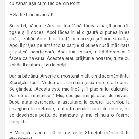
cu zahăr, aşa cum fac cei din Pont.
– Să fie binecuvântat!
Şi astfel, părintele Arsenie lua făină, făcea aluat, îl punea în
tigaie şi îl cocea. Apoi făcea în el o gaură şi punea în ea
apă şi zahăr. Amesteca toată compoziţia şi îl cocea iarăşi.
Apoi îl prăjea pe amândouă părţile şi punea nucă măcinată
şi puţină scorţişoară. Apoi lua lingura, îl bătătorea şi îl
făcea ca halvaua. Acestea erau prăjiturile noastre, turte cu
zahăr. Il ajutam şi eu la prăjit.
Dar şi bătrânul Arsenie a moştenit mult din discernământul
Stareţului Iosif. Vedea că eram mic şi că mi-e era foame.
Se gândea: „Acesta este mic încă şi îi plac şi lui dulciurile.
Dar ce să mănânce?” Mie, desigur, îmi plăceau de nevoie.
După atâta osteneală la ascultare, la căratul lucrurilor, la
privegheri, la metanii şi datorită aerului curat de munte, mi
se deschidea pofta de mâncare şi mă chinuia o foame
cumplită.
– Micuţule, acum, că nu ne vede Stareţul, mănâncă tu