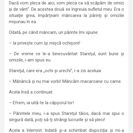
Dacă vom pleca de aici, vom pleca ca să scăpăm de omizi
şi de vânt“. De acestea două se îngreuia sufletul meu. Era o
situaţie grea; împărţeam mâncarea la părinţi şi omizile
mişunau în ea.
Odată, pe când mâncam, un părinte îmi spune:
– Ia priveşte cum îşi mişcă ochişorii!
– De vreme ce le-a binecuvântat Stareţul, sunt bune şi
omizile, i-am spus eu.
Stareţul, care era „ochi şi urechi”, i-a zis aceluia:
– Mănâncă şi nu mai vorbi! Mâncăm macaroane cu carne.
Acela însă a continuat:
– Efrem, ia uită-te la căpşorul lor!
– Părintele meu, i-a spus Stareţul tăios, dacă mai spui o
singură dată, poţi să-ţi strângi lucrurile şi să pleci!
Acela a înlemnit. îndată şi-a schimbat dispoziţia şi mi-a