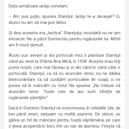
Data următoare iarăşi vomitam.
– Am pus puţin, spunea Stareţul. Iarăşi te-a deranjat? Ei,
atunci nu am să mai pun deloc.
Şi deşi aceasta era „tactica” Stareţului, niciodată nu ne-am
intoxicat. Ne-a păzit Dumnezeu pentru rugăciunile lui. Altfel
am fi murit demult.
Acolo sus aveam şi doi portocali mici; îi plantase Stareţul
când au venit la Sfânta Ana Mică, în 1938. Aceştia erau toţi
pomii noştri, care mai făceau şi ei din când în când câte o
portocală. Stareţul, ca să nu aruncăm nimic, nu ne dădea
binecuvântare ca să curăţăm portocalele de coajă, ci ne
punea să le mâncăm cu totul. Ne spunea: „Nu trebuie să
aruncăm nimic. Toate cele de aici sunt sfinţite de
rugăciunile părinţilor”.
Dacă în Duminici Stareţul ne iconomisea, în celelalte zile, de
luni până vineri, vieţuiam cu multă asprime. De obicei, se
gătea un fel de mâncare pentru toată săptămâna, pe care
o ţinea acoperită în beci, într-un vas de aluminiu. Fireşte că