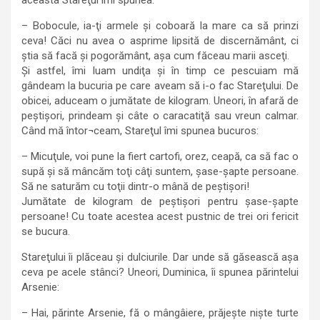
– Bobocule, ia-ţi armele şi coboară la mare ca să prinzi
ceva! Căci nu avea o asprime lipsită de discernământ, ci
ştia să facă şi pogorământ, aşa cum făceau marii asceţi.
Şi astfel, îmi luam undiţa şi în timp ce pescuiam mă
gândeam la bucuria pe care aveam să i-o fac Stareţului. De
obicei, aduceam o jumătate de kilogram. Uneori, în afară de
peştişori, prindeam şi câte o caracatiţă sau vreun calmar.
Când mă întor¬ceam, Stareţul îmi spunea bucuros:
– Micuţule, voi pune la fiert cartofi, orez, ceapă, ca să fac o
supă şi să mâncăm toţi câţi suntem, şase-şapte persoane.
Să ne saturăm cu toţii dintr-o mână de peştişori!
Jumătate de kilogram de peştişori pentru şase-şapte
persoane! Cu toate acestea acest pustnic de trei ori fericit
se bucura.
Stareţului îi plăceau şi dulciurile. Dar unde să găsească aşa
ceva pe acele stânci? Uneori, Duminica, îi spunea părintelui
Arsenie:
– Hai, părinte Arsenie, fă o mângâiere, prăjeşte nişte turte