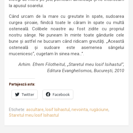
la apusul soarelui.
Când urcam de la mare cu greutate în spate, sudoarea
curgea şiroaie, fiindcă toate le căram în spate cu multă
osteneală. Colibele noastre au fost zidite cu propriul
nostru sânge. Ne puneam în minte toate gândurile cele
bune şi astfel ne bucuram când ridicam greutăţi. „Această
osteneală şi sudoare este asemenea sângelui
mucenicesc“, cugetam în sinea mea…”.
Arhim. Efrem Filotheitul, „Staretul meu Iosif Isihastul”,
Editura Evanghelismos, București, 2010
Partajează asta:
Twitter
Facebook
Etichete:
ascultare
,
Iosif Isihastul
,
nevointa
,
rugăciune
,
Staretul meu Iosif Isihastul