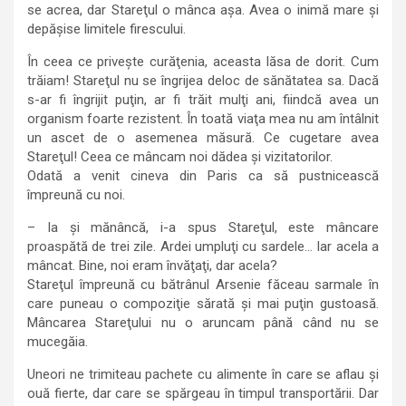
se acrea, dar Stareţul o mânca aşa. Avea o inimă mare şi
depăşise limitele firescului.
În ceea ce priveşte curăţenia, aceasta lăsa de dorit. Cum
trăiam! Stareţul nu se îngrijea deloc de sănătatea sa. Dacă
s-ar fi îngrijit puţin, ar fi trăit mulţi ani, fiindcă avea un
organism foarte rezistent. În toată viaţa mea nu am întâlnit
un ascet de o asemenea măsură. Ce cugetare avea
Stareţul! Ceea ce mâncam noi dădea şi vizitatorilor.
Odată a venit cineva din Paris ca să pustnicească
împreună cu noi.
– Ia şi mănâncă, i-a spus Stareţul, este mâncare
proaspătă de trei zile. Ardei umpluţi cu sardele… Iar acela a
mâncat. Bine, noi eram învăţaţi, dar acela?
Stareţul împreună cu bătrânul Arsenie făceau sarmale în
care puneau o compoziţie sărată şi mai puţin gustoasă.
Mâncarea Stareţului nu o aruncam până când nu se
mucegăia.
Uneori ne trimiteau pachete cu alimente în care se aflau şi
ouă fierte, dar care se spărgeau în timpul transportării. Dar