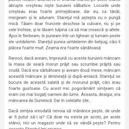
abrupte creşteau nişte buruieni sălbatice. Locurile unde
creşteau erau foarte primejdioase, dar eu, ca tânăr,
mergeam şi le adunam. Stareţul mă aştepta cu o pungă
mică. Tăiam doar frunzele deschise la culoare, nu şi pe
cele închise, şi le lăsam tulpina ca să mai crească şi altele.
Apoi le fierbeam, le puneam într-un lighean şi turnam peste
ele untdelemn. Stareţul punea untdelemn din belşug, căci îi
plăcea foarte mult. Zeama era foarte sănătoasă.
Rareori, dacă aveam, împreună cu aceste buruieni mâncam
la masa de seară morun prăjit sau scrumbie prăjită sau
crudă. Dacă era sărbătoare şi aveam două mese, mâncam
această mâncare şi dimineaţă şi după-amiază. Stareţul se
bucura de această salată şi de morunul prăjit, căci erau
foarte gustoase. Cu acest mic pogorământ simţeam că
eram cei mai bogaţi oameni din lume. Aceasta, desigur, era
mâncarea de Duminică. Dar în celelalte zile…
Dacă simţea vreodată nevoia să mănânce peşte, de unde
ar fi putut să-l ia? Că doar nu exista pe acolo, pe acele
stânci, nici un magazin unde să se vândă peşte? Pentru
aceasta Stareţul îmi spunea: