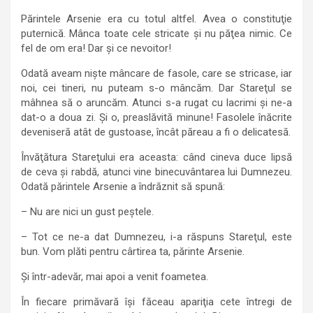
Părintele Arsenie era cu totul altfel. Avea o constituţie
puternică. Mânca toate cele stricate şi nu păţea nimic. Ce
fel de om era! Dar şi ce nevoitor!
Odată aveam nişte mâncare de fasole, care se stricase, iar
noi, cei tineri, nu puteam s-o mâncăm. Dar Stareţul se
mâhnea să o aruncăm. Atunci s-a rugat cu lacrimi şi ne-a
dat-o a doua zi. Şi o, preaslăvită minune! Fasolele înăcrite
deveniseră atât de gustoase, încât păreau a fi o delicatesă.
Învăţătura Stareţului era aceasta: când cineva duce lipsă
de ceva şi rabdă, atunci vine binecuvântarea lui Dumnezeu.
Odată părintele Arsenie a îndrăznit să spună:
– Nu are nici un gust peştele.
– Tot ce ne-a dat Dumnezeu, i-a răspuns Stareţul, este
bun. Vom plăti pentru cârtirea ta, părinte Arsenie.
Şi într-adevăr, mai apoi a venit foametea.
În fiecare primăvară îşi făceau apariţia cete întregi de