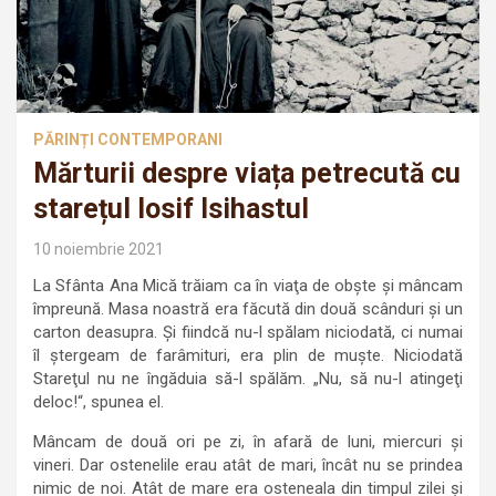
PĂRINȚI CONTEMPORANI
Mărturii despre viața petrecută cu
starețul Iosif Isihastul
10 noiembrie 2021
La Sfânta Ana Mică trăiam ca în viaţa de obşte şi mâncam
împreună. Masa noastră era făcută din două scânduri şi un
carton deasupra. Şi fiindcă nu-l spălam niciodată, ci numai
îl ştergeam de farâmituri, era plin de muşte. Niciodată
Stareţul nu ne îngăduia să-l spălăm. „Nu, să nu-l atingeţi
deloc!“, spunea el.
Mâncam de două ori pe zi, în afară de luni, miercuri şi
vineri. Dar ostenelile erau atât de mari, încât nu se prindea
nimic de noi. Atât de mare era osteneala din timpul zilei şi