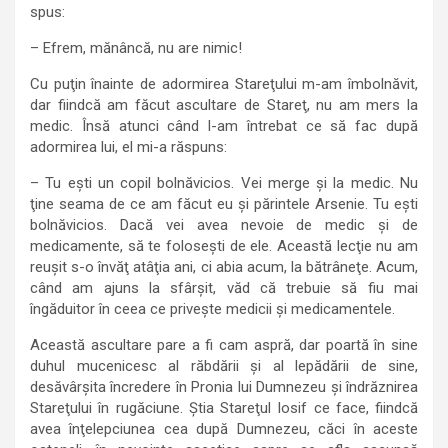
spus:
– Efrem, mănâncă, nu are nimic!
Cu puţin înainte de adormirea Stareţului m-am îmbolnăvit,
dar fiindcă am făcut ascultare de Stareţ, nu am mers la
medic. Însă atunci când l-am întrebat ce să fac după
adormirea lui, el mi-a răspuns:
– Tu eşti un copil bolnăvicios. Vei merge şi la medic. Nu
ţine seama de ce am făcut eu şi părintele Arsenie. Tu eşti
bolnăvicios. Dacă vei avea nevoie de medic şi de
medicamente, să te foloseşti de ele. Această lecţie nu am
reuşit s-o învăţ atâţia ani, ci abia acum, la bătrâneţe. Acum,
când am ajuns la sfârşit, văd că trebuie să fiu mai
îngăduitor în ceea ce priveşte medicii şi medicamentele.
Această ascultare pare a fi cam aspră, dar poartă în sine
duhul mucenicesc al răbdării şi al lepădării de sine,
desăvârşita încredere în Pronia lui Dumnezeu şi îndrăznirea
Stareţului în rugăciune. Ştia Stareţul Iosif ce face, fiindcă
avea înţelepciunea cea după Dumnezeu, căci în aceste