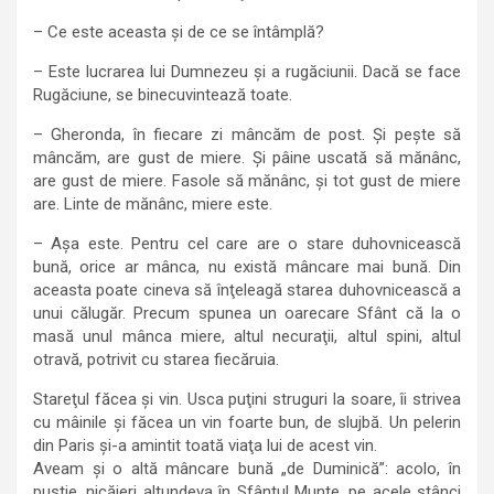
– Ce este aceasta şi de ce se întâmplă?
– Este lucrarea lui Dumnezeu şi a rugăciunii. Dacă se face
Rugăciune, se binecuvintează toate.
– Gheronda, în fiecare zi mâncăm de post. Şi peşte să
mâncăm, are gust de miere. Şi pâine uscată să mănânc,
are gust de miere. Fasole să mănânc, şi tot gust de miere
are. Linte de mănânc, miere este.
– Aşa este. Pentru cel care are o stare duhovnicească
bună, orice ar mânca, nu există mâncare mai bună. Din
aceasta poate cineva să înţeleagă starea duhovnicească a
unui călugăr. Precum spunea un oarecare Sfânt că la o
masă unul mânca miere, altul necuraţii, altul spini, altul
otravă, potrivit cu starea fiecăruia.
Stareţul făcea şi vin. Usca puţini struguri la soare, îi strivea
cu mâinile şi făcea un vin foarte bun, de slujbă. Un pelerin
din Paris şi-a amintit toată viaţa lui de acest vin.
Aveam şi o altă mâncare bună „de Duminică”: acolo, în
pustie, nicăieri altundeva în Sfântul Munte, pe acele stânci