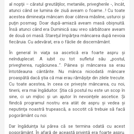
al nopţii – căratul greutăţilor, metaniile, privegherile -, încât,
atunci când se lumina de ziuă aveam o foame…! Cu toate
acestea dimineaţa mâncam doar câteva măsline, usturoi şi
puţin posmag. Doar după-amiază aveam masă obişnuită.
Însă atunci când era Duminică sau vreo sărbătoare aveam
de două ori masă. Stareţul împărţea mâncarea după nevoia
fiecăruia. Cu adevărat, era o făclie de discernământ.
În general în viaţa sa ascetică era foarte aspru şi
neînduplecat. A iubit cu tot sufletul său „postul,
privegherea, rugăciunea…”. Pâinea şi mâncarea sa erau
întotdeauna cântărite. Nu mânca niciodată mâncare
proaspătă dacă ştia că mai erau rămăşiţe din zilele trecute.
Cu toate acestea, în ceea ce priveşte mâncarea, cu noi,
tinerii, era mai îngăduitor. Ştia că postul nu este un scop în
sine, ci un mijloc şi un ajutor în nevoinţele ascetice. Şi
fiindcă programul nostru era atât de aspru şi vedea şi
neputinţa noastră trupească, a socotit că trebuie să facă
pogorământ cu noi.
Dar îngăduinţa lui părea că se termina odată cu acest
pogorământ. În afară de această privinţă era foarte aspru.