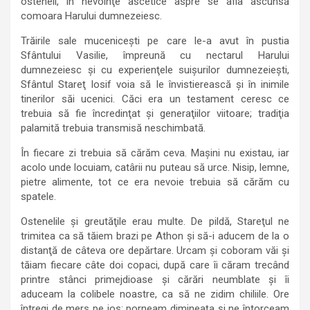
osteneli, în nevoinţe ascetice aspre se afla ascunsă
comoara Harului dumnezeiesc.
Trăirile sale muceniceşti pe care le-a avut în pustia
Sfântului Vasilie, împreună cu nectarul Harului
dumnezeiesc şi cu experienţele suişurilor dumnezeieşti,
Sfântul Stareţ Iosif voia să le învistierească şi în inimile
tinerilor săi ucenici. Căci era un testament ceresc ce
trebuia să fie încredinţat şi generaţiilor viitoare; tradiţia
palamită trebuia transmisă neschimbată.
În fiecare zi trebuia să cărăm ceva. Maşini nu existau, iar
acolo unde locuiam, catârii nu puteau să urce. Nisip, lemne,
pietre alimente, tot ce era nevoie trebuia să cărăm cu
spatele.
Ostenelile şi greutăţile erau multe. De pildă, Stareţul ne
trimitea ca să tăiem brazi pe Athon şi să-i aducem de la o
distanţă de câteva ore depărtare. Urcam şi coboram văi şi
tăiam fiecare câte doi copaci, după care îi căram trecând
printre stânci primejdioase şi cărări neumblate şi îi
aduceam la colibele noastre, ca să ne zidim chiliile. Ore
întregi de mers pe jos; porneam dimineaţa şi ne întorceam