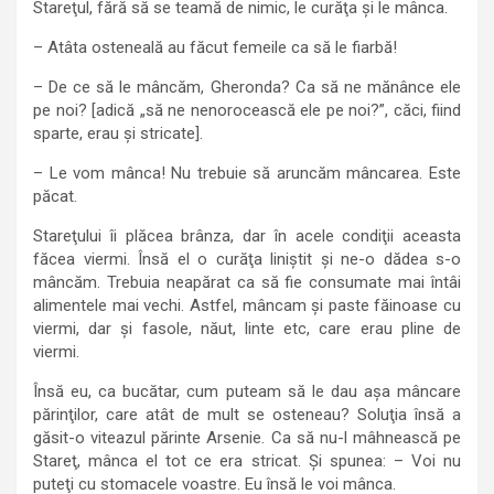
Stareţul, fără să se teamă de nimic, le curăţa şi le mânca.
– Atâta osteneală au făcut femeile ca să le fiarbă!
– De ce să le mâncăm, Gheronda? Ca să ne mănânce ele
pe noi? [adică „să ne nenorocească ele pe noi?”, căci, fiind
sparte, erau şi stricate].
– Le vom mânca! Nu trebuie să aruncăm mâncarea. Este
păcat.
Stareţului îi plăcea brânza, dar în acele condiţii aceasta
făcea viermi. Însă el o curăţa liniştit şi ne-o dădea s-o
mâncăm. Trebuia neapărat ca să fie consumate mai întâi
alimentele mai vechi. Astfel, mâncam şi paste făinoase cu
viermi, dar şi fasole, năut, linte etc, care erau pline de
viermi.
Însă eu, ca bucătar, cum puteam să le dau aşa mâncare
părinţilor, care atât de mult se osteneau? Soluţia însă a
găsit-o viteazul părinte Arsenie. Ca să nu-l mâhnească pe
Stareţ, mânca el tot ce era stricat. Şi spunea: – Voi nu
puteţi cu stomacele voastre. Eu însă le voi mânca.