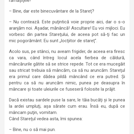
rămăşiţele!
– Bine, dar este binecuvântare de la Stareţ?
– Nu contează. Este puţintică voie proprie aici, dar o s-o
aranjăm noi. Aşadar, mănâncă! Ascultare! Eu voi mijloci. Eu
vorbesc din partea Stareţului, de aceea pot să-ţi fac un
mic pogorământ. Eu sunt „locţiitor de stareţ”.
Acolo sus, pe stânci, nu aveam frigider, de aceea era firesc
ca vara, când întreg locul acela fierbea de căldură,
mâncărurile gătite să se strice repede. Tot ce era mucegăit
sau stricat trebuia să mâncăm, ca să nu aruncăm. Stareţul
era primul care dădea pildă mâncând ce era putred. Şi
pentru ca să nu aruncăm nimic, punea pe deasupra în
mâncare şi toate uleiurile ce fuseseră folosite la prăjit.
Dacă existau sardele puse la sare, le tăia bucăţi şi le punea
la ardei umpluţi, aşa sărate cum erau. Însă eu, după ce
mâncam puţin, vomitam.
Când Stareţul vedea asta, îmi spunea:
– Bine, nu o să mai pun.