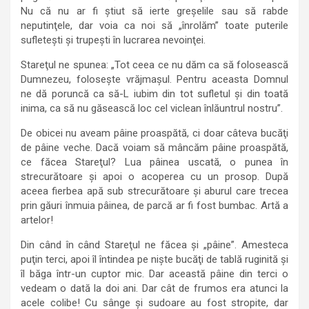
Nu că nu ar fi ştiut să ierte greşelile sau să rabde
neputinţele, dar voia ca noi să „înrolăm” toate puterile
sufleteşti şi trupeşti în lucrarea nevoinţei.
Stareţul ne spunea: „Tot ceea ce nu dăm ca să folosească
Dumnezeu, foloseşte vrăjmaşul. Pentru aceasta Domnul
ne dă poruncă ca să-L iubim din tot sufletul şi din toată
inima, ca să nu găsească loc cel viclean înlăuntrul nostru”.
De obicei nu aveam pâine proaspătă, ci doar câteva bucăţi
de pâine veche. Dacă voiam să mâncăm pâine proaspătă,
ce făcea Stareţul? Lua pâinea uscată, o punea în
strecurătoare şi apoi o acoperea cu un prosop. După
aceea fierbea apă sub strecurătoare şi aburul care trecea
prin găuri înmuia pâinea, de parcă ar fi fost bumbac. Artă a
artelor!
Din când în când Stareţul ne făcea şi „pâine”. Amesteca
puţin terci, apoi îl întindea pe nişte bucăţi de tablă ruginită şi
îl băga într-un cuptor mic. Dar această pâine din terci o
vedeam o dată la doi ani. Dar cât de frumos era atunci la
acele colibe! Cu sânge şi sudoare au fost stropite, dar