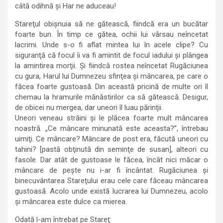
câtă odihnă şi Har ne aduceau!
Stareţul obişnuia să ne gătească, fiindcă era un bucătar
foarte bun. În timp ce gătea, ochii lui vărsau neîncetat
lacrimi. Unde s-o fi aflat mintea lui în acele clipe? Cu
siguranţă că focul îi va fi amintit de focul iadului şi plângea
la amintirea morţii. Şi fiindcă rostea neîncetat Rugăciunea
cu gura, Harul lui Dumnezeu sfinţea şi mâncarea, pe care o
făcea foarte gustoasă. Din această pricină de multe ori îl
chemau la hramurile mănăstirilor ca să gătească. Desigur,
de obicei nu mergea, dar uneori îl luau părinţii.
Uneori veneau străini şi le plăcea foarte mult mâncarea
noastră. „Ce mâncare minunată este aceasta?”, întrebau
uimiţi. Ce mâncare? Mâncare de post era, făcută uneori cu
tahini? [pastă obţinută din seminţe de susan], alteori cu
fasole. Dar atât de gustoase le făcea, încât nici măcar o
mâncare de peşte nu i-ar fi încântat. Rugăciunea şi
binecuvântarea Stareţului erau cele care făceau mâncarea
gustoasă. Acolo unde există lucrarea lui Dumnezeu, acolo
şi mâncarea este dulce ca mierea.
Odată l-am întrebat pe Stareţ: