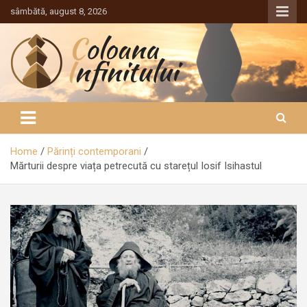
Sari
sâmbătă, august 8, 2026
la
conținut
Coloana Infinitului
Home
Părinți contemporani
Mărturii despre viața petrecută cu starețul Iosif Isihastul