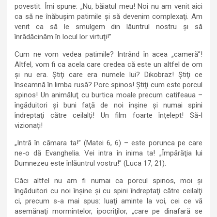
povestit. Îmi spune: „Nu, băiatul meu! Noi nu am venit aici
ca să ne înăbuşim patimile şi să devenim complexaţi. Am
venit ca să le smulgem din lăuntrul nostru şi să
înrădăcinăm în locul lor virtuţi!”
Cum ne vom vedea patimile? Intrând în acea „cameră”!
Altfel, vom fi ca acela care credea că este un altfel de om
şi nu era. Ştiţi care era numele lui? Dikobraz! Ştiţi ce
înseamnă în limba rusă? Porc spinos! Ştiţi cum este porcul
spinos! Un animăluţ cu burtica moale precum catifeaua –
îngăduitori şi buni faţă de noi înşine şi numai spini
îndreptaţi către ceilalţi! Un film foarte înţelept! Să-l
vizionaţi!
„Intră în cămara ta!” (Matei 6, 6) – este porunca pe care
ne-o dă Evanghelia. Vei intra în inima ta! „Împărăţia lui
Dumnezeu este înlăuntrul vostru!” (Luca 17, 21).
Căci altfel nu am fi numai ca porcul spinos, moi şi
îngăduitori cu noi înşine şi cu spini îndreptaţi către ceilalţi
ci, precum s-a mai spus: luaţi aminte la voi, cei ce vă
asemănaţi mormintelor, ipocriţilor, „care pe dinafară se