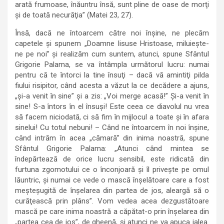
arată frumoase, înăuntru însă, sunt pline de oase de morţi
şi de toată necurăţia” (Matei 23, 27).
Însă, dacă ne întoarcem către noi înşine, ne plecăm
capetele şi spunem „Doamne Iisuse Hristoase, miluieşte-
ne pe noi” şi realizăm cum suntem, atunci, spune Sfântul
Grigorie Palama, se va întâmpla următorul lucru: numai
pentru că te întorci la tine însuţi – dacă vă amintiţi pilda
fiului risipitor, când acesta a văzut la ce decădere a ajuns,
„şi-a venit în sine” şi a zis: „Voi merge acasă!” Şi-a venit în
sine! S-a întors în el însuşi! Este ceea ce diavolul nu vrea
să facem niciodată, ci să fim în mijlocul a toate şi în afara
sinelui! Cu totul nebuni! – Când ne întoarcem în noi înşine,
când intrăm în acea „cămară” din inima noastră, spune
Sfântul Grigorie Palama: „Atunci când mintea se
îndepărtează de orice lucru sensibil, este ridicată din
furtuna zgomotului ce o înconjoară şi îl priveşte pe omul
lăuntric, şi numai ce vede o mască înşelătoare care a fost
meşteşugită de înşelarea din partea de jos, aleargă să o
curăţească prin plâns”. Vom vedea acea dezgustătoare
mască pe care inima noastră a căpătat-o prin înşelarea din
„partea cea de jos”, de gheenă, şi atunci ne va apuca jalea.