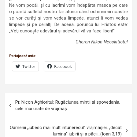
Ne vom pocăi, şi cu lacrimi vom îndepărta masca pe care
o poartă sufletul nostru. Iar atunci când ochii inimii noastre
se vor curăţi şi vom vedea limpede, atunci îi vom vedea
limpede şi pe ceilalţi. De aceea, porunca lui Hristos este:
„Veţi cunoaşte adevărul şi adevărul vă va face liberi!”
Gheron Nikon Neoskitiotul
Partajează asta:
Twitter
Facebook
Navigare
Pr. Nicon Aghioritul: Rugăciunea mintii și spovedania,
în
cele mai urâte de vrăjmaș
articole
Oamenii „iubesc mai mult întunerecul” vrăjmăşiei, „decât
lumina” iubirii şi a păcii…(Ioan 3;19)