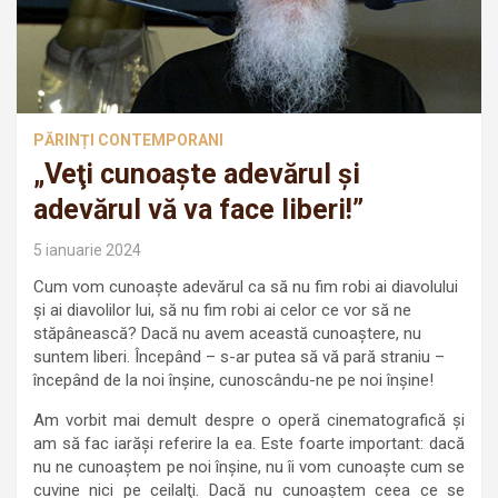
PĂRINȚI CONTEMPORANI
„Veţi cunoaşte adevărul şi
adevărul vă va face liberi!”
5 ianuarie 2024
Cum vom cunoaşte adevărul ca să nu fim robi ai diavolului
şi ai diavolilor lui, să nu fim robi ai celor ce vor să ne
stăpânească? Dacă nu avem această cunoaştere, nu
suntem liberi. Începând – s-ar putea să vă pară straniu –
începând de la noi înşine, cunoscându-ne pe noi înşine!
Am vorbit mai demult despre o operă cinematografică şi
am să fac iarăşi referire la ea. Este foarte important: dacă
nu ne cunoaştem pe noi înşine, nu îi vom cunoaşte cum se
cuvine nici pe ceilalţi. Dacă nu cunoaştem ceea ce se