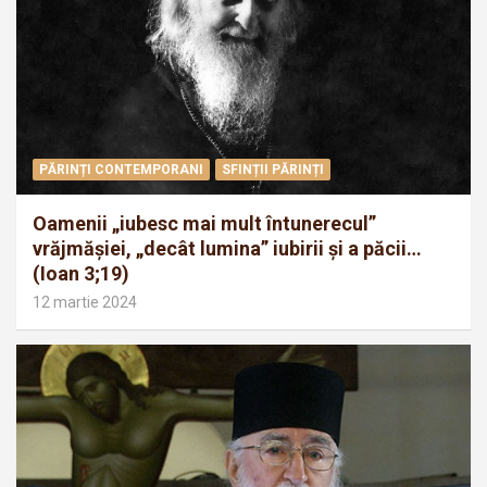
PĂRINȚI CONTEMPORANI
SFINȚII PĂRINȚI
Oamenii „iubesc mai mult întunerecul”
vrăjmăşiei, „decât lumina” iubirii şi a păcii…
(Ioan 3;19)
12 martie 2024