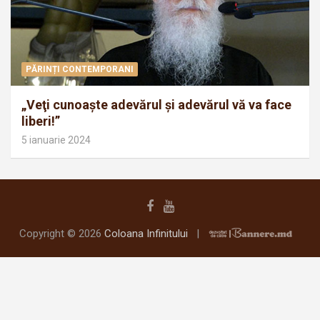
PĂRINȚI CONTEMPORANI
„Veţi cunoaşte adevărul şi adevărul vă va face
liberi!”
5 ianuarie 2024
Copyright © 2026
Coloana Infinitului