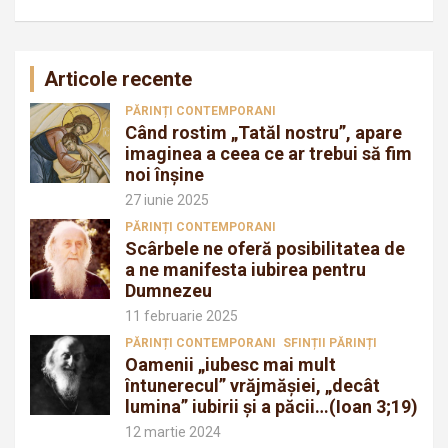
Articole recente
PĂRINȚI CONTEMPORANI
Când rostim „Tatăl nostru”, apare
imaginea a ceea ce ar trebui să fim
noi înșine
27 iunie 2025
PĂRINȚI CONTEMPORANI
Scârbele ne oferă posibilitatea de
a ne manifesta iubirea pentru
Dumnezeu
11 februarie 2025
PĂRINȚI CONTEMPORANI
SFINȚII PĂRINȚI
Oamenii „iubesc mai mult
întunerecul” vrăjmăşiei, „decât
lumina” iubirii şi a păcii…(Ioan 3;19)
12 martie 2024