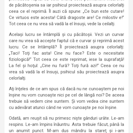
de păcătoşenia sa iar psihicul proiectează asupra celorlalţi
ceea ce el reprimă. Îl auzi că spune: „Ce bun este cutare!
Ce virtuos este acesta! Câtă dragoste are! Ce milostiv e!”
Tot ceea ce nu vrea să vadă la el însuşi, vede la ceilalţi.
Acelaşi lucru se întâmplă şi cu păcătoşii. Vezi un curvar
care nu vrea să accepte faptul că e curvar şi reprimă acest
lucru. Ce se întâmplă? Îl proiectează asupra celorlalţi:
„Taci! Toţi fac asta! Cine nu face? Este o necesitate
fiziologică!” Tot ceea ce este reprimat, iese la suprafaţă!
La fel şi hoţul: „Cine nu fură? Toţi fură azi!” Ceea ce nu
vrea să vadă la el însuşi, psihicul său proiectează asupra
celorlalţi.
Aţi înţeles de ce am spus că dacă nu ne cunoaştem pe noi
înşine nu vom cunoaşte nici pe cel de lângă noi? De aceea
trebuie să vedem cine suntem. Şi vom vedea cine suntem
cu adevărat atunci când ne vom cunoaşte pe noi înşine.
Odată, am reuşit să nu primesc nişte gânduri urâte. Le-am
respins. Le-am împins înăuntru. Asta trebuie făcut, până la
un anumit punct. M-am dus mândru la stareţ şi i-am