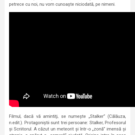
petrece cu noi, nu vom cunoaşte niciodată, pe nimeni.
Filmul, dacă vă amintiţi, se numeşte „Stalker” (Călăuza,
n.edit.). Protagoniştii sunt trei persoane: Stalker, Profesorul
şi Scriitorul. A căzut un meteorit şi într-o „zonă” imensă şi