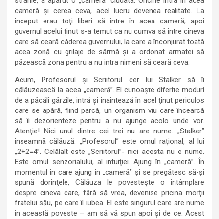
stranie, a apărut o „cameră” ciudată. Oricine intra în acea
cameră şi cerea ceva, acel lucru devenea realitate. La
început erau toţi liberi să intre în acea cameră, apoi
guvernul acelui ţinut s-a temut ca nu cumva să intre cineva
care să ceară căderea guvernului, la care a înconjurat toată
acea zonă cu grilaje de sârmă și a ordonat armatei să
păzească zona pentru a nu intra nimeni să ceară ceva.
Acum, Profesorul şi Scriitorul cer lui Stalker să îi
călăuzească la acea „cameră”. El cunoaşte diferite moduri
de a păcăli gărzile, intră şi înaintează în acel ţinut periculos
care se apără, fiind parcă, un organism viu care încearcă
să îi dezorienteze pentru a nu ajunge acolo unde vor.
Atenţie! Nici unul dintre cei trei nu are nume. „Stalker”
înseamnă călăuză. „Profesorul” este omul raţional, al lui
„2+2=4”. Celălalt este „Scriitorul”- nici acesta nu e nume.
Este omul senzorialului, al intuiţiei. Ajung în „cameră”. În
momentul în care ajung în „cameră” şi se pregătesc să-şi
spună dorinţele, Călăuza le povesteşte o întâmplare
despre cineva care, fără să vrea, devenise pricina morţii
fratelui său, pe care îl iubea. El este singurul care are nume
în această poveste – am să vă spun apoi şi de ce. Acest