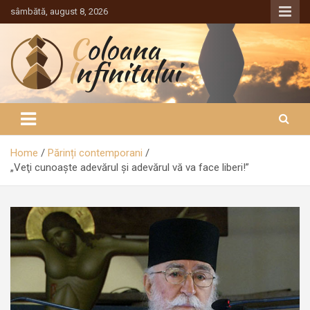
Sari
sâmbătă, august 8, 2026
la
conținut
Coloana Infinitului
Home
Părinți contemporani
„Veţi cunoaşte adevărul şi adevărul vă va face liberi!”