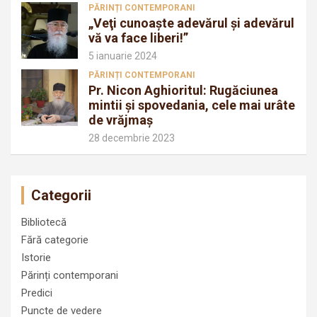
PĂRINȚI CONTEMPORANI
„Veţi cunoaşte adevărul şi adevărul
vă va face liberi!”
5 ianuarie 2024
PĂRINȚI CONTEMPORANI
Pr. Nicon Aghioritul: Rugăciunea
mintii și spovedania, cele mai urâte
de vrăjmaș
28 decembrie 2023
Categorii
Bibliotecă
Fără categorie
Istorie
Părinți contemporani
Predici
Puncte de vedere