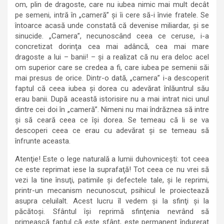
om, plin de dragoste, care nu iubea nimic mai mult decât
pe semeni, intră în „cameră” şi îi cere să-i învie fratele. Se
întoarce acasă unde constată că devenise miliardar, şi se
sinucide. „Camera”, necunoscând ceea ce ceruse, i-a
concretizat dorinţa cea mai adâncă, cea mai mare
dragoste a lui – banii! – şi a realizat că nu era deloc acel
om superior care se credea a fi, care iubea pe semenii săi
mai presus de orice. Dintr-o dată, „camera” i-a descoperit
faptul că ceea iubea şi dorea cu adevărat înlăuntrul său
erau banii. După această istorisire nu a mai intrat nici unul
dintre cei doi în „cameră”. Nimeni nu mai îndrăznea să intre
şi să ceară ceea ce îşi dorea. Se temeau că li se va
descoperi ceea ce erau cu adevărat şi se temeau să
înfrunte aceasta.
Atenţie! Este o lege naturală a lumii duhovniceşti: tot ceea
ce este reprimat iese la suprafaţă! Tot ceea ce nu vrei să
vezi la tine însuţi, patimile şi defectele tale, şi le reprimi,
printr-un mecanism necunoscut, psihicul le proiectează
asupra celuilalt. Acest lucru îl vedem şi la sfinţi şi la
păcătoşi. Sfântul îşi reprimă sfinţenia nevrând să
primească faptul că este sfânt, este permanent îndurerat