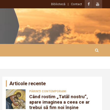
Bibliotecă
Contact
Articole recente
PĂRINȚI CONTEMPORANI
Când rostim „Tatăl nostru”,
apare imaginea a ceea ce ar
trebui să fim noi înșine