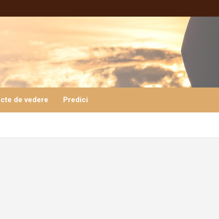
cte de vedere
Predici