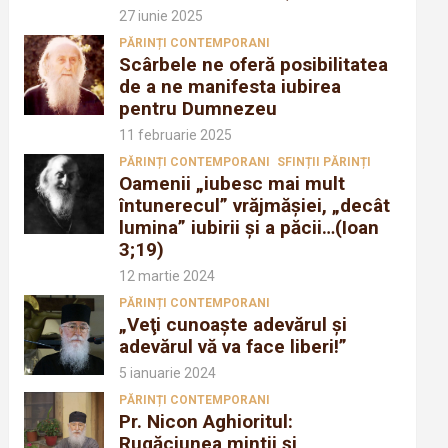
27 iunie 2025
PĂRINȚI CONTEMPORANI
Scârbele ne oferă posibilitatea
de a ne manifesta iubirea
pentru Dumnezeu
11 februarie 2025
PĂRINȚI CONTEMPORANI
SFINȚII PĂRINȚI
Oamenii „iubesc mai mult
întunerecul” vrăjmăşiei, „decât
lumina” iubirii şi a păcii…(Ioan
3;19)
12 martie 2024
PĂRINȚI CONTEMPORANI
„Veţi cunoaşte adevărul şi
adevărul vă va face liberi!”
5 ianuarie 2024
PĂRINȚI CONTEMPORANI
Pr. Nicon Aghioritul:
Rugăciunea mintii și