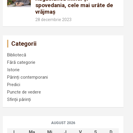
spovedania, cele mai urâte de
vrăjmaș
28 decembrie 2023
Categorii
Bibliotecă
Fără categorie
Istorie
Părinți contemporani
Predici
Puncte de vedere
Sfinții părinți
AUGUST 2026
L
Ma
Mi
J
V
S
D