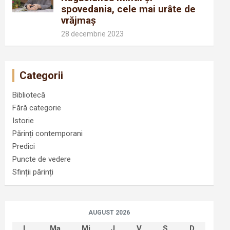
spovedania, cele mai urâte de
vrăjmaș
28 decembrie 2023
Categorii
Bibliotecă
Fără categorie
Istorie
Părinți contemporani
Predici
Puncte de vedere
Sfinții părinți
AUGUST 2026
L
Ma
Mi
J
V
S
D