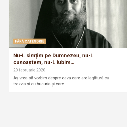
FĂRĂ CATEGORIE
Nu-L simțim pe Dumnezeu, nu-L
cunoaștem, nu-L iubim…
20 februarie 2020
Aș vrea să vorbim despre ceva care are legătură cu
trezvia și cu bucuria și care…