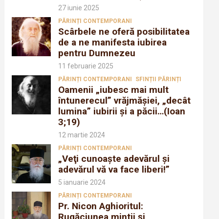
27 iunie 2025
PĂRINȚI CONTEMPORANI
Scârbele ne oferă posibilitatea
de a ne manifesta iubirea
pentru Dumnezeu
11 februarie 2025
PĂRINȚI CONTEMPORANI
SFINȚII PĂRINȚI
Oamenii „iubesc mai mult
întunerecul” vrăjmăşiei, „decât
lumina” iubirii şi a păcii…(Ioan
3;19)
12 martie 2024
PĂRINȚI CONTEMPORANI
„Veţi cunoaşte adevărul şi
adevărul vă va face liberi!”
5 ianuarie 2024
PĂRINȚI CONTEMPORANI
Pr. Nicon Aghioritul:
Rugăciunea mintii și