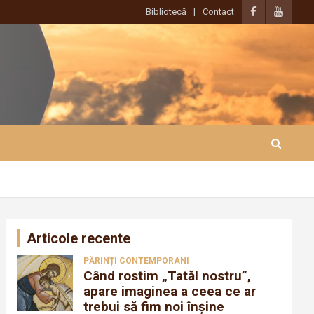
Bibliotecă
Contact
Articole recente
PĂRINȚI CONTEMPORANI
Când rostim „Tatăl nostru”,
apare imaginea a ceea ce ar
trebui să fim noi înșine