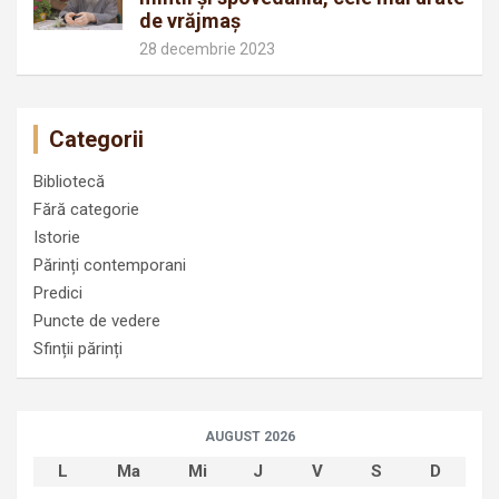
de vrăjmaș
28 decembrie 2023
Categorii
Bibliotecă
Fără categorie
Istorie
Părinți contemporani
Predici
Puncte de vedere
Sfinții părinți
AUGUST 2026
L
Ma
Mi
J
V
S
D