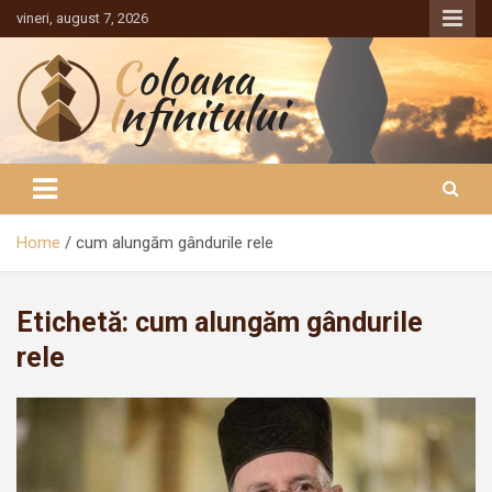
Sari
vineri, august 7, 2026
la
conținut
Coloana Infinitului
Home
cum alungăm gândurile rele
Etichetă:
cum alungăm gândurile
rele