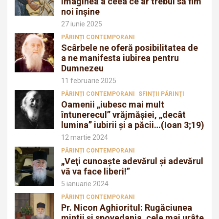
imaginea a ceea ce ar trebui să fim
noi înșine
27 iunie 2025
PĂRINȚI CONTEMPORANI
Scârbele ne oferă posibilitatea de
a ne manifesta iubirea pentru
Dumnezeu
11 februarie 2025
PĂRINȚI CONTEMPORANI
SFINȚII PĂRINȚI
Oamenii „iubesc mai mult
întunerecul” vrăjmăşiei, „decât
lumina” iubirii şi a păcii…(Ioan 3;19)
12 martie 2024
PĂRINȚI CONTEMPORANI
„Veţi cunoaşte adevărul şi adevărul
vă va face liberi!”
5 ianuarie 2024
PĂRINȚI CONTEMPORANI
Pr. Nicon Aghioritul: Rugăciunea
mintii și spovedania, cele mai urâte