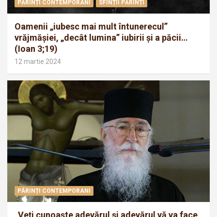
PĂRINȚI CONTEMPORANI
SFINȚII PĂRINȚI
Oamenii „iubesc mai mult întunerecul”
vrăjmăşiei, „decât lumina” iubirii şi a păcii…
(Ioan 3;19)
12 martie 2024
PĂRINȚI CONTEMPORANI
„Veţi cunoaşte adevărul şi adevărul vă va face