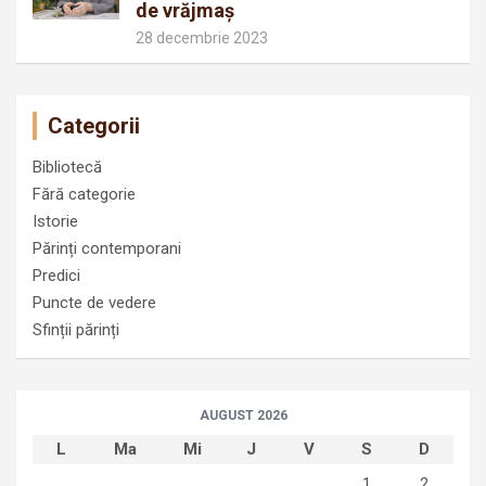
de vrăjmaș
28 decembrie 2023
Categorii
Bibliotecă
Fără categorie
Istorie
Părinți contemporani
Predici
Puncte de vedere
Sfinții părinți
AUGUST 2026
L
Ma
Mi
J
V
S
D
1
2