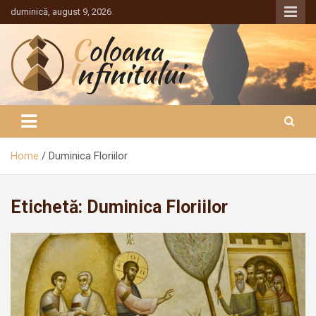
Sari
duminică, august 9, 2026
la
conținut
Coloana Infinitului
Home
Duminica Floriilor
Etichetă:
Duminica Floriilor