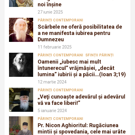
noi înșine
27 iunie 2025
PĂRINȚI CONTEMPORANI
Scârbele ne oferă posibilitatea de
a ne manifesta iubirea pentru
Dumnezeu
11 februarie 2025
PĂRINȚI CONTEMPORANI
SFINȚII PĂRINȚI
Oamenii „iubesc mai mult
întunerecul” vrăjmăşiei, „decât
lumina” iubirii şi a păcii…(Ioan 3;19)
12 martie 2024
PĂRINȚI CONTEMPORANI
„Veţi cunoaşte adevărul şi adevărul
vă va face liberi!”
5 ianuarie 2024
PĂRINȚI CONTEMPORANI
Pr. Nicon Aghioritul: Rugăciunea
mintii și spovedania, cele mai urâte