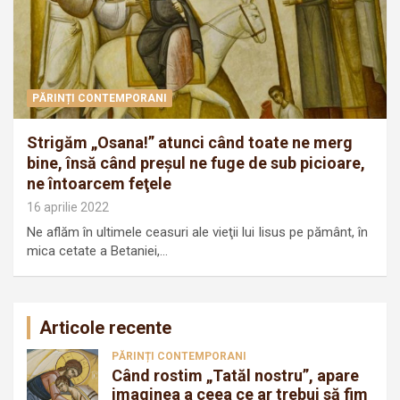
PĂRINȚI CONTEMPORANI
Strigăm „Osa­na!” atunci când toate ne merg
bine, însă când preşul ne fuge de sub picioare,
ne întoarcem feţele
16 aprilie 2022
Ne aflăm în ultimele ceasuri ale vieţii lui Iisus pe pământ, în
mica cetate a Betaniei,…
Articole recente
PĂRINȚI CONTEMPORANI
Când rostim „Tatăl nostru”, apare
imaginea a ceea ce ar trebui să fim