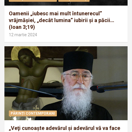
Oamenii „iubesc mai mult întunerecul”
vrăjmăşiei, „decât lumina” iubirii şi a păcii…
(Ioan 3;19)
12 martie 2024
PĂRINȚI CONTEMPORANI
„Veţi cunoaşte adevărul şi adevărul vă va face