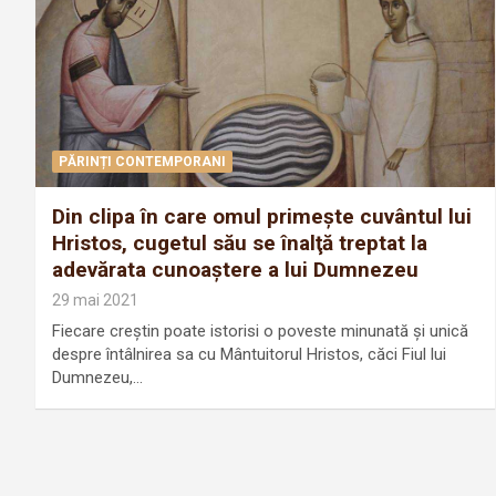
PĂRINȚI CONTEMPORANI
Din clipa în care omul primeşte cuvântul lui
Hristos, cugetul său se înalţă treptat la
adevărata cunoaştere a lui Dumnezeu
29 mai 2021
Fiecare creştin poate istorisi o poveste minunată şi unică
despre întâlnirea sa cu Mântuitorul Hristos, căci Fiul lui
Dumnezeu,…