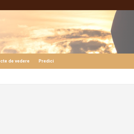
cte de vedere
Predici