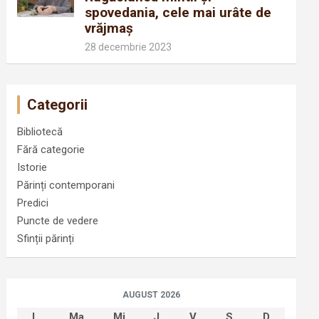
spovedania, cele mai urâte de
vrăjmaș
28 decembrie 2023
Categorii
Bibliotecă
Fără categorie
Istorie
Părinți contemporani
Predici
Puncte de vedere
Sfinții părinți
AUGUST 2026
L
Ma
Mi
J
V
S
D