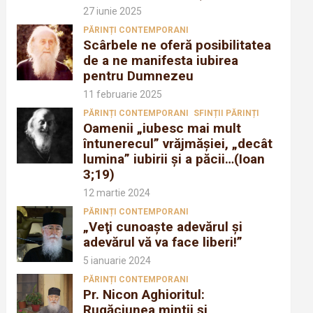
27 iunie 2025
PĂRINȚI CONTEMPORANI
Scârbele ne oferă posibilitatea
de a ne manifesta iubirea
pentru Dumnezeu
11 februarie 2025
PĂRINȚI CONTEMPORANI
SFINȚII PĂRINȚI
Oamenii „iubesc mai mult
întunerecul” vrăjmăşiei, „decât
lumina” iubirii şi a păcii…(Ioan
3;19)
12 martie 2024
PĂRINȚI CONTEMPORANI
„Veţi cunoaşte adevărul şi
adevărul vă va face liberi!”
5 ianuarie 2024
PĂRINȚI CONTEMPORANI
Pr. Nicon Aghioritul:
Rugăciunea mintii și