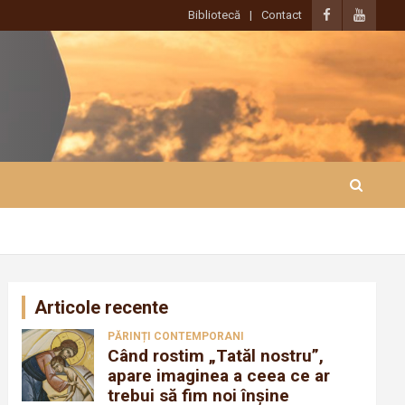
Bibliotecă
Contact
Articole recente
PĂRINȚI CONTEMPORANI
Când rostim „Tatăl nostru”,
apare imaginea a ceea ce ar
trebui să fim noi înșine