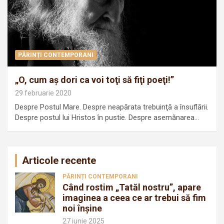
PĂRINȚI CONTEMPORANI
„O, cum aş dori ca voi toţi să fiţi poeţi!”
29 februarie 2020
Despre Postul Mare. Despre neapărata trebuinţă a însuflării.
Despre postul lui Hristos în pustie. Despre asemănarea…
Articole recente
PĂRINȚI CONTEMPORANI
Când rostim „Tatăl nostru”, apare
imaginea a ceea ce ar trebui să fim
noi înșine
27 iunie 2025