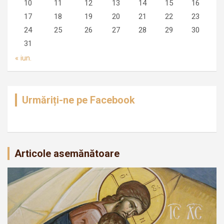
10
11
12
13
14
15
16
17
18
19
20
21
22
23
24
25
26
27
28
29
30
31
« iun.
Urmăriți-ne pe Facebook
Articole asemănătoare