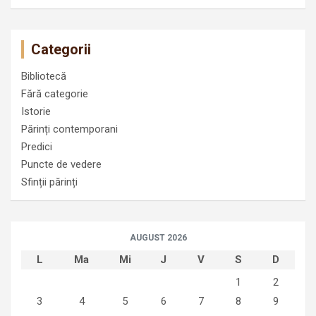
Categorii
Bibliotecă
Fără categorie
Istorie
Părinți contemporani
Predici
Puncte de vedere
Sfinții părinți
AUGUST 2026
L
Ma
Mi
J
V
S
D
1
2
3
4
5
6
7
8
9