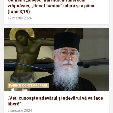
vrăjmăşiei, „decât lumina” iubirii şi a păcii…
(Ioan 3;19)
12 martie 2024
PĂRINȚI CONTEMPORANI
„Veţi cunoaşte adevărul şi adevărul vă va face
liberi!”
5 ianuarie 2024