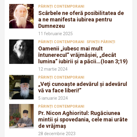
PĂRINȚI CONTEMPORANI
Scârbele ne oferă posibilitatea de
a ne manifesta iubirea pentru
Dumnezeu
11 februarie 2025
PĂRINȚI CONTEMPORANI
SFINȚII PĂRINȚI
Oamenii „iubesc mai mult
întunerecul” vrăjmăşiei, „decât
lumina” iubirii şi a păcii…(Ioan 3;19)
12 martie 2024
PĂRINȚI CONTEMPORANI
„Veţi cunoaşte adevărul şi adevărul
vă va face liberi!”
5 ianuarie 2024
PĂRINȚI CONTEMPORANI
Pr. Nicon Aghioritul: Rugăciunea
mintii și spovedania, cele mai urâte
de vrăjmaș
28 decembrie 2023