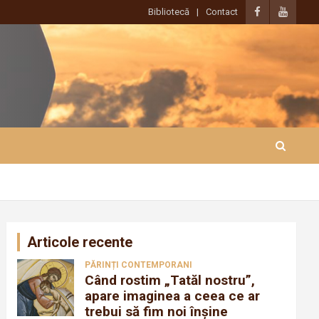
Bibliotecă
Contact
Articole recente
PĂRINȚI CONTEMPORANI
Când rostim „Tatăl nostru”,
apare imaginea a ceea ce ar
trebui să fim noi înșine