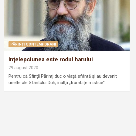
PĂRINȚI CONTEMPORANI
Inţelepciunea este rodul harului
29 august 2020
Pentru că Sfinţii Părinţi duc o viaţă sfântă şi au devenit
unelte ale Sfântului Duh, înalţă „trâmbiţe mistice”…