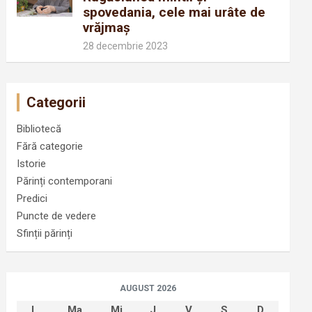
spovedania, cele mai urâte de
vrăjmaș
28 decembrie 2023
Categorii
Bibliotecă
Fără categorie
Istorie
Părinți contemporani
Predici
Puncte de vedere
Sfinții părinți
AUGUST 2026
L
Ma
Mi
J
V
S
D