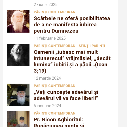
27 iunie 2025
PĂRINȚI CONTEMPORANI
Scârbele ne oferă posibilitatea
de a ne manifesta iubirea
pentru Dumnezeu
11 februarie 2025
PĂRINȚI CONTEMPORANI
SFINȚII PĂRINȚI
Oamenii „iubesc mai mult
întunerecul” vrăjmăşiei, „decât
lumina” iubirii şi a păcii…(Ioan
3;19)
12 martie 2024
PĂRINȚI CONTEMPORANI
„Veţi cunoaşte adevărul şi
adevărul vă va face liberi!”
5 ianuarie 2024
PĂRINȚI CONTEMPORANI
Pr. Nicon Aghioritul:
Rugăciunea mintii și