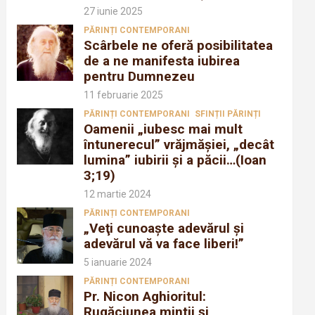
27 iunie 2025
PĂRINȚI CONTEMPORANI
Scârbele ne oferă posibilitatea
de a ne manifesta iubirea
pentru Dumnezeu
11 februarie 2025
PĂRINȚI CONTEMPORANI
SFINȚII PĂRINȚI
Oamenii „iubesc mai mult
întunerecul” vrăjmăşiei, „decât
lumina” iubirii şi a păcii…(Ioan
3;19)
12 martie 2024
PĂRINȚI CONTEMPORANI
„Veţi cunoaşte adevărul şi
adevărul vă va face liberi!”
5 ianuarie 2024
PĂRINȚI CONTEMPORANI
Pr. Nicon Aghioritul:
Rugăciunea mintii și