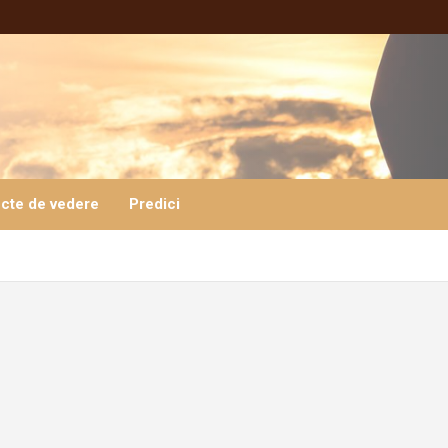
cte de vedere
Predici