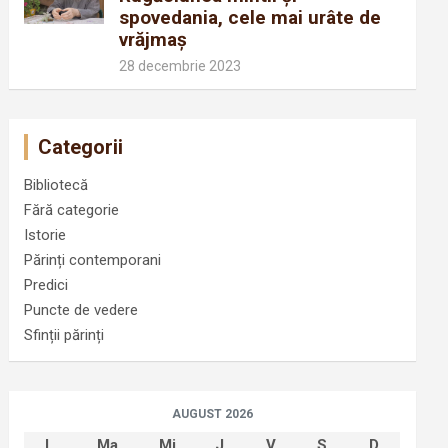
spovedania, cele mai urâte de
vrăjmaș
28 decembrie 2023
Categorii
Bibliotecă
Fără categorie
Istorie
Părinți contemporani
Predici
Puncte de vedere
Sfinții părinți
AUGUST 2026
L
Ma
Mi
J
V
S
D