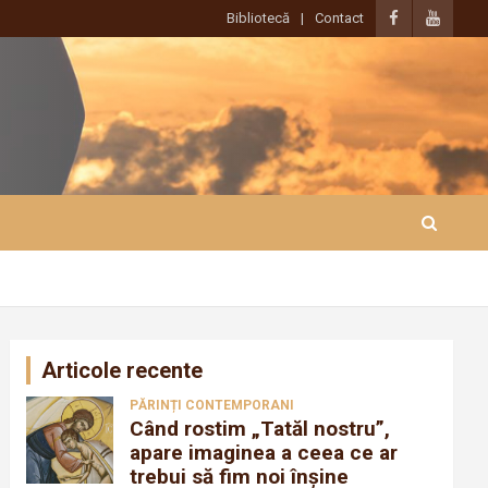
Bibliotecă
Contact
Articole recente
PĂRINȚI CONTEMPORANI
Când rostim „Tatăl nostru”,
apare imaginea a ceea ce ar
trebui să fim noi înșine