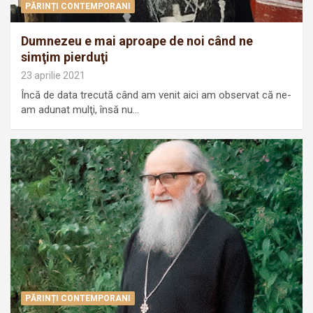
PĂRINȚI CONTEMPORANI
Dumnezeu e mai aproape de noi când ne
simţim pierduţi
23 aprilie 2021
Încă de data trecută când am venit aici am observat că ne-
am adunat mulţi, însă nu…
PĂRINȚI CONTEMPORANI