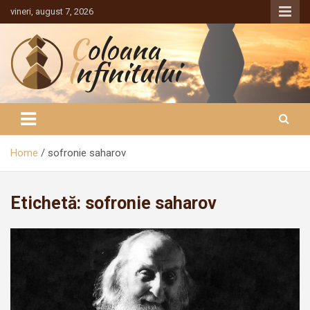
Sari
vineri, august 7, 2026
la
conținut
Coloana Infinitului
Home
sofronie saharov
Etichetă:
sofronie saharov