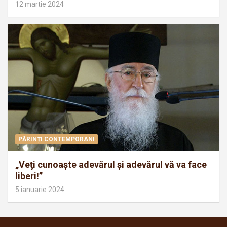
12 martie 2024
PĂRINȚI CONTEMPORANI
„Veţi cunoaşte adevărul şi adevărul vă va face
liberi!”
5 ianuarie 2024