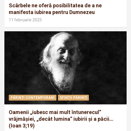
Scârbele ne oferă posibilitatea de a ne
manifesta iubirea pentru Dumnezeu
11 februarie 2025
PĂRINȚI CONTEMPORANI
SFINȚII PĂRINȚI
Oamenii „iubesc mai mult întunerecul”
vrăjmăşiei, „decât lumina” iubirii şi a păcii…
(Ioan 3;19)