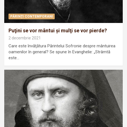
PĂRINȚI CONTEMPORANI
Puţini se vor mântui şi mulţi se vor pierde?
2 decembrie 2021
Care este învăţătura Părintelui Sofronie despre mântuirea
oamenilor în general? Se spune în Evanghelie: „Strâmtă
este…