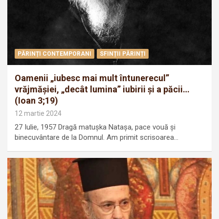
PĂRINȚI CONTEMPORANI
SFINȚII PĂRINȚI
Oamenii „iubesc mai mult întunerecul”
vrăjmăşiei, „decât lumina” iubirii şi a păcii…
(Ioan 3;19)
12 martie 2024
27 Iulie, 1957 Dragă matuşka Nataşa, pace vouă şi
binecuvântare de la Domnul. Am primit scrisoarea…