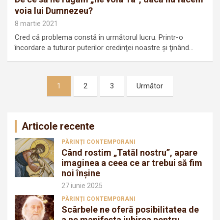
voia lui Dumnezeu?
8 martie 2021
Cred că problema constă în următorul lucru. Printr-o
încordare a tuturor puterilor credinţei noastre şi ţinând…
Navigare
1
2
3
Următor
în
articole
Articole recente
PĂRINȚI CONTEMPORANI
Când rostim „Tatăl nostru”, apare
imaginea a ceea ce ar trebui să fim
noi înșine
27 iunie 2025
PĂRINȚI CONTEMPORANI
Scârbele ne oferă posibilitatea de
a ne manifesta iubirea pentru