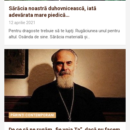
Sărăcia noastră duhovnicească, iată
adevărata mare piedică…
12 aprilie 2021
Pentru dragoste trebuie să te lupţi. Rugăciunea unul pentru
altul. Osânda de sine. Sărăcia materială şi…
PĂRINȚI CONTEMPORANI
De ce să ne rugăm „fie voia Ta”, dacă nu facem