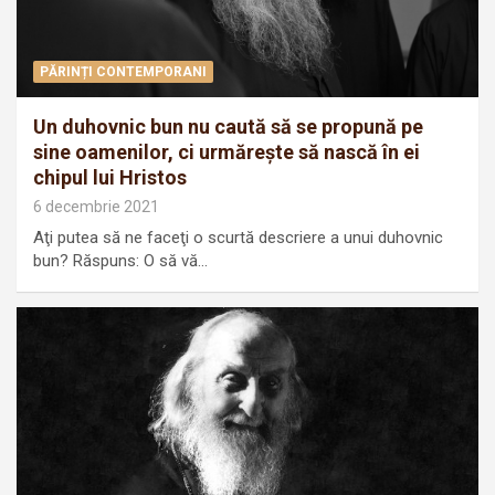
PĂRINȚI CONTEMPORANI
Un duhovnic bun nu caută să se propună pe
sine oamenilor, ci urmăreşte să nască în ei
chipul lui Hristos
6 decembrie 2021
Aţi putea să ne faceţi o scurtă descriere a unui duhovnic
bun? Răspuns: O să vă…