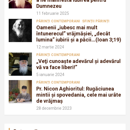
Dumnezeu
11 februarie 2025
PĂRINȚI CONTEMPORANI
SFINȚII PĂRINȚI
Oamenii „iubesc mai mult
întunerecul” vrăjmăşiei, „decât
lumina” iubirii şi a păcii…(Ioan 3;19)
12 martie 2024
PĂRINȚI CONTEMPORANI
„Veţi cunoaşte adevărul şi adevărul
vă va face liberi!”
5 ianuarie 2024
PĂRINȚI CONTEMPORANI
Pr. Nicon Aghioritul: Rugăciunea
mintii și spovedania, cele mai urâte
de vrăjmaș
28 decembrie 2023