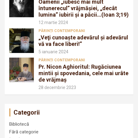
Oamenii „iubesc mai mult
întunerecul” vrăjmăşiei, „decât
lumina” iubirii şi a păcii…(Ioan 3;19)
12 martie 2024
PĂRINȚI CONTEMPORANI
„Veţi cunoaşte adevărul şi adevărul
vă va face liberi!”
5 ianuarie 2024
PĂRINȚI CONTEMPORANI
Pr. Nicon Aghioritul: Rugăciunea
mintii și spovedania, cele mai urâte
de vrăjmaș
28 decembrie 2023
Categorii
Bibliotecă
Fără categorie