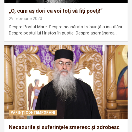
„O, cum aş dori ca voi toţi să fiţi poeţi!”
29 februarie 2020
Despre Postul Mare. Despre neapărata trebuinţă a însuflării.
Despre postul lui Hristos în pustie. Despre asemănarea…
PĂRINȚI CONTEMPORANI
Necazurile şi suferinţele smeresc şi zdrobesc