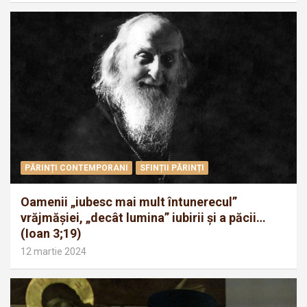
PĂRINȚI CONTEMPORANI
SFINȚII PĂRINȚI
Oamenii „iubesc mai mult întunerecul”
vrăjmăşiei, „decât lumina” iubirii şi a păcii…
(Ioan 3;19)
12 martie 2024