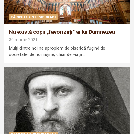
PĂRINȚI CONTEMPORANI
Nu există copii „favorizaţi” ai lui Dumnezeu
30 martie 2021
Mulţi dintre noi ne apropiem de biserică fugind de
societate, de noi înşine, chiar de viaţa…