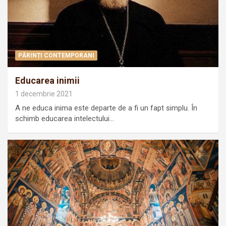
PĂRINȚI CONTEMPORANI
Educarea inimii
1 decembrie 2021
A ne educa inima este departe de a fi un fapt simplu. În
schimb educarea intelectului…