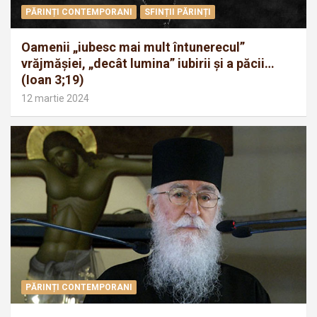
PĂRINȚI CONTEMPORANI
SFINȚII PĂRINȚI
Oamenii „iubesc mai mult întunerecul”
vrăjmăşiei, „decât lumina” iubirii şi a păcii…
(Ioan 3;19)
12 martie 2024
PĂRINȚI CONTEMPORANI