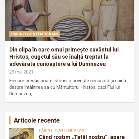
PĂRINȚI CONTEMPORANI
Din clipa în care omul primeşte cuvântul lui
Hristos, cugetul său se înalţă treptat la
adevărata cunoaştere a lui Dumnezeu
29 mai 2021
Fiecare creştin poate istorisi o poveste minunată şi unică
despre întâlnirea sa cu Mântuitorul Hristos, căci Fiul lui
Dumnezeu,…
Articole recente
PĂRINȚI CONTEMPORANI
Când rostim „Tatăl nostru”, apare