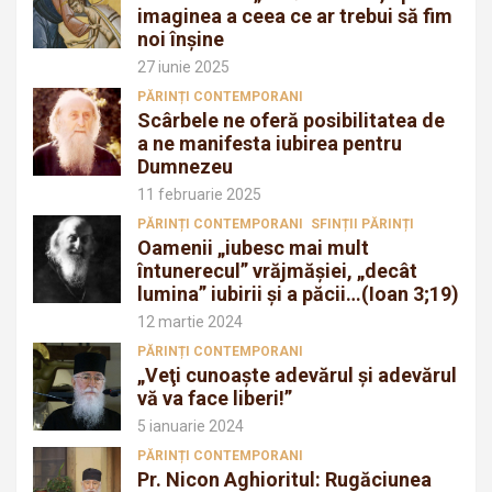
imaginea a ceea ce ar trebui să fim
noi înșine
27 iunie 2025
PĂRINȚI CONTEMPORANI
Scârbele ne oferă posibilitatea de
a ne manifesta iubirea pentru
Dumnezeu
11 februarie 2025
PĂRINȚI CONTEMPORANI
SFINȚII PĂRINȚI
Oamenii „iubesc mai mult
întunerecul” vrăjmăşiei, „decât
lumina” iubirii şi a păcii…(Ioan 3;19)
12 martie 2024
PĂRINȚI CONTEMPORANI
„Veţi cunoaşte adevărul şi adevărul
vă va face liberi!”
5 ianuarie 2024
PĂRINȚI CONTEMPORANI
Pr. Nicon Aghioritul: Rugăciunea