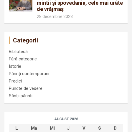
mintii și spovedania, cele mai urâte
de vrăjmaș
28 decembrie 2023
Categorii
Bibliotecă
Fără categorie
Istorie
Părinți contemporani
Predici
Puncte de vedere
Sfinții părinți
AUGUST 2026
L
Ma
Mi
J
V
S
D