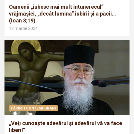
Oamenii „iubesc mai mult întunerecul”
vrăjmăşiei, „decât lumina” iubirii şi a păcii…
(Ioan 3;19)
12 martie 2024
PĂRINȚI CONTEMPORANI
„Veţi cunoaşte adevărul şi adevărul vă va face
liberi!”