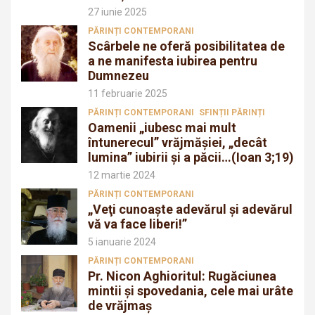
27 iunie 2025
PĂRINȚI CONTEMPORANI
Scârbele ne oferă posibilitatea de
a ne manifesta iubirea pentru
Dumnezeu
11 februarie 2025
PĂRINȚI CONTEMPORANI
SFINȚII PĂRINȚI
Oamenii „iubesc mai mult
întunerecul” vrăjmăşiei, „decât
lumina” iubirii şi a păcii…(Ioan 3;19)
12 martie 2024
PĂRINȚI CONTEMPORANI
„Veţi cunoaşte adevărul şi adevărul
vă va face liberi!”
5 ianuarie 2024
PĂRINȚI CONTEMPORANI
Pr. Nicon Aghioritul: Rugăciunea
mintii și spovedania, cele mai urâte
de vrăjmaș