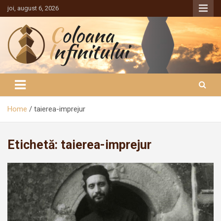
Sari
joi, august 6, 2026
la
conținut
Coloana Infinitului
Home
taierea-imprejur
Etichetă:
taierea-imprejur