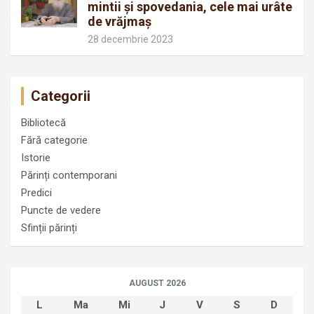
mintii și spovedania, cele mai urâte
de vrăjmaș
28 decembrie 2023
Categorii
Bibliotecă
Fără categorie
Istorie
Părinți contemporani
Predici
Puncte de vedere
Sfinții părinți
AUGUST 2026
L
Ma
Mi
J
V
S
D