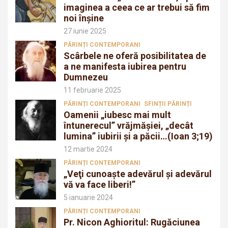
imaginea a ceea ce ar trebui să fim
noi înșine
27 iunie 2025
PĂRINȚI CONTEMPORANI
Scârbele ne oferă posibilitatea de
a ne manifesta iubirea pentru
Dumnezeu
11 februarie 2025
PĂRINȚI CONTEMPORANI
SFINȚII PĂRINȚI
Oamenii „iubesc mai mult
întunerecul” vrăjmăşiei, „decât
lumina” iubirii şi a păcii…(Ioan 3;19)
12 martie 2024
PĂRINȚI CONTEMPORANI
„Veţi cunoaşte adevărul şi adevărul
vă va face liberi!”
5 ianuarie 2024
PĂRINȚI CONTEMPORANI
Pr. Nicon Aghioritul: Rugăciunea