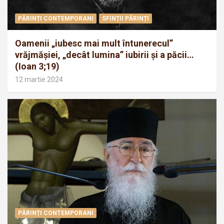
PĂRINȚI CONTEMPORANI
SFINȚII PĂRINȚI
Oamenii „iubesc mai mult întunerecul”
vrăjmăşiei, „decât lumina” iubirii şi a păcii…
(Ioan 3;19)
12 martie 2024
PĂRINȚI CONTEMPORANI