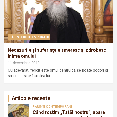
PĂRINȚI CONTEMPORANI
Necazurile şi suferinţele smeresc şi zdrobesc
inima omului
11 decembrie 2019
Cu adevărat, fericit este omul pentru că se poate pogorî şi
smeri pe sine înaintea lui…
Articole recente
PĂRINȚI CONTEMPORANI
Când rostim „Tatăl nostru”, apare