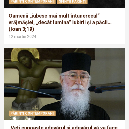
PĂRINȚI CONTEMPORANI
SFINȚII PĂRINȚI
Oamenii „iubesc mai mult întunerecul”
vrăjmăşiei, „decât lumina” iubirii şi a păcii…
(Ioan 3;19)
12 martie 2024
PĂRINȚI CONTEMPORANI
„Veţi cunoaşte adevărul şi adevărul vă va face