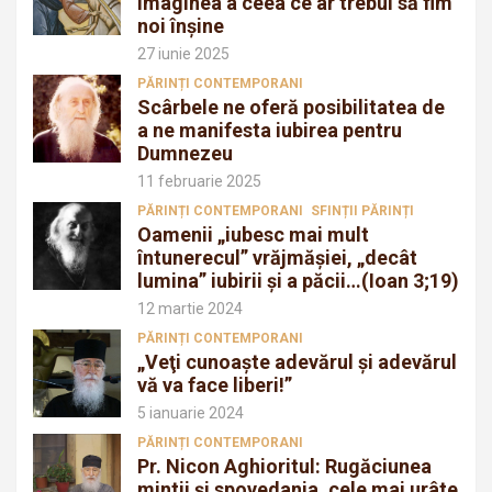
imaginea a ceea ce ar trebui să fim
noi înșine
27 iunie 2025
PĂRINȚI CONTEMPORANI
Scârbele ne oferă posibilitatea de
a ne manifesta iubirea pentru
Dumnezeu
11 februarie 2025
PĂRINȚI CONTEMPORANI
SFINȚII PĂRINȚI
Oamenii „iubesc mai mult
întunerecul” vrăjmăşiei, „decât
lumina” iubirii şi a păcii…(Ioan 3;19)
12 martie 2024
PĂRINȚI CONTEMPORANI
„Veţi cunoaşte adevărul şi adevărul
vă va face liberi!”
5 ianuarie 2024
PĂRINȚI CONTEMPORANI
Pr. Nicon Aghioritul: Rugăciunea
mintii și spovedania, cele mai urâte