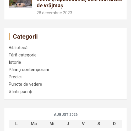
de vrăjmaș
28 decembrie 2023
Categorii
Bibliotecă
Fără categorie
Istorie
Părinți contemporani
Predici
Puncte de vedere
Sfinții părinți
AUGUST 2026
L
Ma
Mi
J
V
S
D