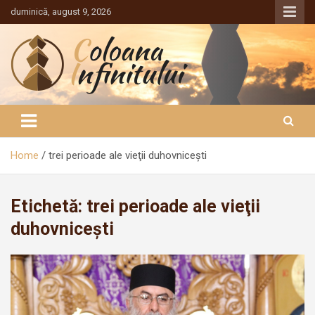
Sari
duminică, august 9, 2026
la
conținut
Coloana Infinitului
Home
trei perioade ale vieţii duhovniceşti
Etichetă:
trei perioade ale vieţii
duhovniceşti