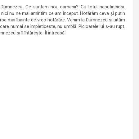
ce Dumnezeu. Ce suntem noi, oamenii? Cu totul neputincioși.
r nici nu ne mai amintim ce am început. Hotărâm ceva și puțin
orba mai înainte de vreo hotărâre. Venim la Dumnezeu și uităm
are numai se împleticește, nu umblă. Picioarele lui s-au rupt.
ezeu și îl întărește. Îl întreabă: