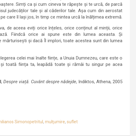
noaștere. Simți ca și cum cineva te răpește și te urcă, de parcă
bisul judecăților tale și al căderilor tale. Așa cum din aerostat
ău pe care îl lași jos, în timp ce mintea urcă la înălțimea extremă.
a, de aceea eviți orice înțeles, orice conținut al minții, orice
frază. Fiindcă orice ai spune este din lumea aceasta. Și
 te mărturisești și dacă Îl implori, toate acestea sunt din lumea
țelegerea celei mai înalte ființe, a Unuia Dumnezeu, care este o
și toată ființa ta, leapădă toate și rămâi tu singur pe acea
l
,
Despre viață. Cuvânt despre nădejde
, Indiktos, Athena, 2005
ilianos Simonopetritul
,
mulţumire
,
suflet