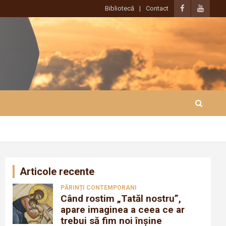
Bibliotecă
Contact
Articole recente
PĂRINȚI CONTEMPORANI
Când rostim „Tatăl nostru”,
apare imaginea a ceea ce ar
trebui să fim noi înșine