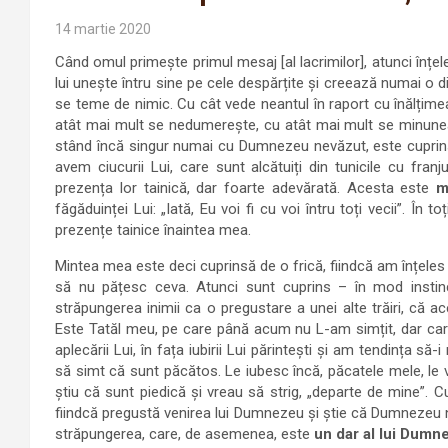
14 martie 2020
Când omul primește primul mesaj [al lacrimilor], atunci înțe
lui unește întru sine pe cele despărțite și creează numai o 
se teme de nimic. Cu cât vede neantul în raport cu înălțime
atât mai mult se nedumerește, cu atât mai mult se minunea
stând încă singur numai cu Dumnezeu nevăzut, este cuprins de
avem ciucurii Lui, care sunt alcătuiți din tunicile cu franj
prezența lor tainică, dar foarte adevărată. Acesta este
m
făgăduinței Lui: „Iată, Eu voi fi cu voi întru toți vecii”. Î
prezențe tainice înaintea mea.
Mintea mea este deci cuprinsă de o frică, fiindcă am înțeles 
să nu pățesc ceva. Atunci sunt cuprins – în mod instin
străpungerea inimii ca o pregustare a unei alte trăiri, c
Este Tatăl meu, pe care până acum nu L-am simțit, dar care
aplecării Lui, în fața iubirii Lui părintești și am tendința s
să simt că sunt păcătos. Le iubesc încă, păcatele mele, le
știu că sunt piedică și vreau să strig, „departe de mine”
fiindcă pregustă venirea lui Dumnezeu și știe că Dumnezeu 
străpungerea, care, de asemenea, este
un dar al lui Dumn