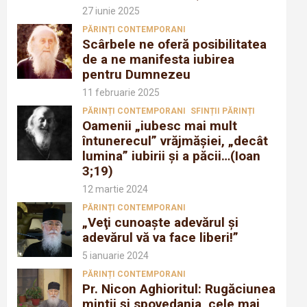
27 iunie 2025
PĂRINȚI CONTEMPORANI
Scârbele ne oferă posibilitatea
de a ne manifesta iubirea
pentru Dumnezeu
11 februarie 2025
PĂRINȚI CONTEMPORANI
SFINȚII PĂRINȚI
Oamenii „iubesc mai mult
întunerecul” vrăjmăşiei, „decât
lumina” iubirii şi a păcii…(Ioan
3;19)
12 martie 2024
PĂRINȚI CONTEMPORANI
„Veţi cunoaşte adevărul şi
adevărul vă va face liberi!”
5 ianuarie 2024
PĂRINȚI CONTEMPORANI
Pr. Nicon Aghioritul: Rugăciunea
mintii și spovedania, cele mai