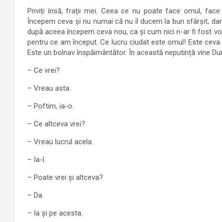
Priviți însă, frații mei. Ceea ce nu poate face omul, fa
Începem ceva și nu numai că nu îl ducem la bun sfârșit, da
după aceea începem ceva nou, ca și cum nici n-ar fi fost v
pentru ce am început. Ce lucru ciudat este omul! Este ceva c
Este un bolnav înspăimântător. În această neputință vine Dumn
– Ce vrei?
– Vreau asta.
– Poftim, ia-o.
– Ce altceva vrei?
– Vreau lucrul acela.
– Ia-l.
– Poate vrei și altceva?
– Da.
– Ia și pe acesta.