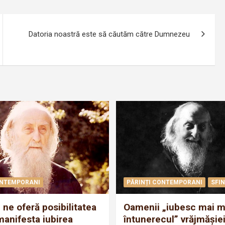
Datoria noastră este să căutăm către Dumne­zeu
ONTEMPORANI
PĂRINȚI CONTEMPORANI
SFIN
 ne oferă posibilitatea
Oamenii „iubesc mai m
manifesta iubirea
întunerecul” vrăjmăşiei