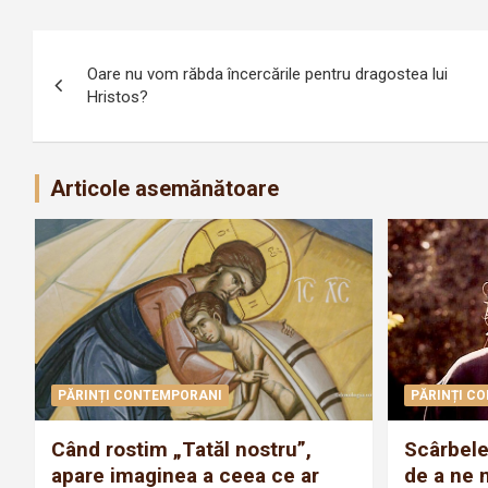
Navigare
Oare nu vom răbda încercările pentru dragostea lui
în
Hristos?
articole
Articole asemănătoare
PĂRINȚI CONTEMPORANI
PĂRINȚI C
Când rostim „Tatăl nostru”,
Scârbele
apare imaginea a ceea ce ar
de a ne 