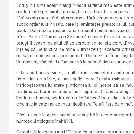
Totuși nu simt acest dialog, fiindcă sufletul meu este atât 
mintea înțelege, simte, cunoaște mai dinainte, începe să s
fără voința mea, fără părerea mea, fără simțirea mea. Este di
subconștientului nostru, care își amintește preistoria lui, 
căuta. Dumnezeu răspunde și eu sunt nedumerit, văzând da
trăire. Simt că Dumnezeu Se bucură în mine. De multe ori a
totuși. Îl vedem pe altul că se apropie de noi și zicem: „Pr
înțeleg că Se bucură de mine Dumnezeu și aceasta odrăsleș
mesaj că undeva pe-aproape este Dumnezeu. În același timp,
Dumnezeu, văd că El a început să le scoată din buzunarele Lu
Odată cu bucuria vine și o altă trăire neîncetată, unită cu e
timp atât de sărac, a unui suflet care în fața milostivirii 
înfricoșătoarea lui stare și micimea lui și începe să se îndu
simțirea că Dumnezeu este încă departe. De aceea strigă c
îmi trimiți bucurii, pentru ce nu Te înțeleg? Deși știu că T
cine știe la câte mii de metri depărtare Te afli față de mine”.
Când ajunge în acest punct, atunci intră în cea mai importa
numesc „înțelegere înaltă”[1].
Ce este „înțelegerea înaltă”? Este ca și cum ai sta într-un p