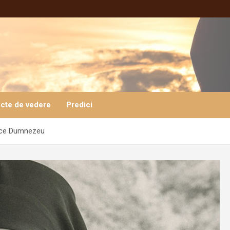
cte de vedere
Predici
ace Dumnezeu