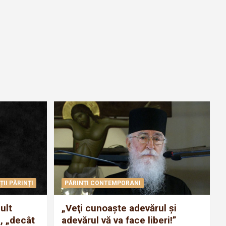
ȚII PĂRINȚI
PĂRINȚI CONTEMPORANI
ult
„Veţi cunoaşte adevărul şi
, „decât
adevărul vă va face liberi!”