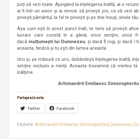
poți să vezi toate. Ajungând la înțelegerea înaltă, ai o recu
ai fi într-un avion și ai nevoie să privești jos, ca să vezi a
privești pământul, la fel te privești și pe tine însuți, sinele t
Așa cum ești în acest punct înalt, te temi să privești altcev
lucrare care constă în a gândi, orice simțire, orice 
dacă
mulțumești lui Dumnezeu
, și dacă Îl rogi, și dacă I
aceasta, fiindcă și tu ești din lumea aceasta.
Urci și, pe măsură ce urci, dobândești înțelegerea înaltă, în
simțire exclusiv a minții. Aceasta înseamnă că mintea ta 
înălțime.
Arhimandrit Emilianos Simonopteritu
Partajează asta:
Twitter
Facebook
Etichete:
Arhimandrit Emilianos Simonopetritul
,
Dumnezeu
,
Em