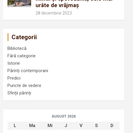
urâte de vrăjmaș
28 decembrie 2023
Categorii
Bibliotecă
Fără categorie
Istorie
Părinți contemporani
Predici
Puncte de vedere
Sfinții părinți
AUGUST 2026
L
Ma
Mi
J
V
S
D