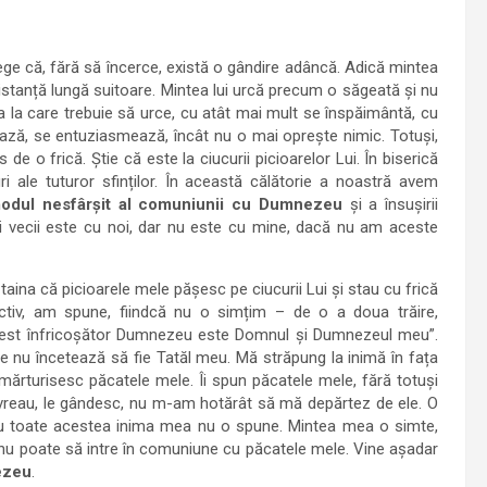
lege că, fără să încerce, există o gândire adâncă. Adică mintea
distanță lungă suitoare. Mintea lui urcă precum o săgeată și nu
a la care trebuie să urce, cu atât mai mult se înspăimântă, cu
ză, se entuziasmează, încât nu o mai oprește nimic. Totuși,
 o frică. Știe că este la ciucurii picioarelor Lui. În biserică
uri ale tuturor sfinților. În această călătorie a noastră avem
odul nesfârșit al comuniunii cu Dumnezeu
și a însușirii
n toți vecii este cu noi, dar nu este cu mine, dacă nu am aceste
taina că picioarele mele pășesc pe ciucurii Lui și stau cu frică
ctiv, am spune, fiindcă nu o simțim – de o a doua trăire,
ă acest înfricoșător Dumnezeu este Domnul și Dumnezeul meu”.
 nu încetează să fie Tatăl meu. Mă străpung la inimă în fața
ă-i mărturisesc păcatele mele. Îi spun păcatele mele, fără totuși
 vreau, le gândesc, nu m-am hotărât să mă depărtez de ele. O
. Cu toate acestea inima mea nu o spune. Mintea mea o simte,
nu poate să intre în comuniune cu păcatele mele. Vine așadar
ezeu
.