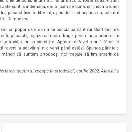
, o iei de bună, ai una aici, ai una acolo, toate străzile sunt
! Toate sunt la îndemână, dar o luăm de bună, şi fiindcă o luăm
ui, păcatul fiind indiferenţa, păcatul fiind nepăsarea, păcatul
l lui Dumnezeu.
ici un popor care să nu fie buricul pământului. Sunt zeci de
 este păcatul şi spuza care şi-o trage, pentru asta poporul lui
 tradiţia lor au pierdut-o. Apostolul Pavel s-ar fi făcut el
 reveni la adevăr şi n-a venit până astăzi. Spunea părintele
 mândri că suntem ortodocşi, noi trebuie să fim smeriţi că
ertarea, destin şi vocaţie în ortodoxie“, aprilie 2002, Alba-Iu
lia