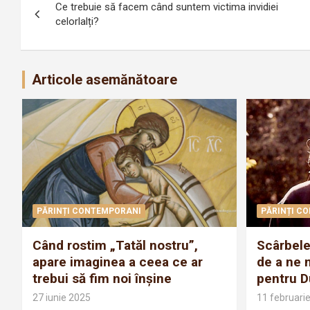
Ce trebuie să facem când suntem victima invidiei
în
celorlalți?
articole
Articole asemănătoare
PĂRINȚI CONTEMPORANI
PĂRINȚI C
Când rostim „Tatăl nostru”,
Scârbele
apare imaginea a ceea ce ar
de a ne 
trebui să fim noi înșine
pentru 
27 iunie 2025
11 februari