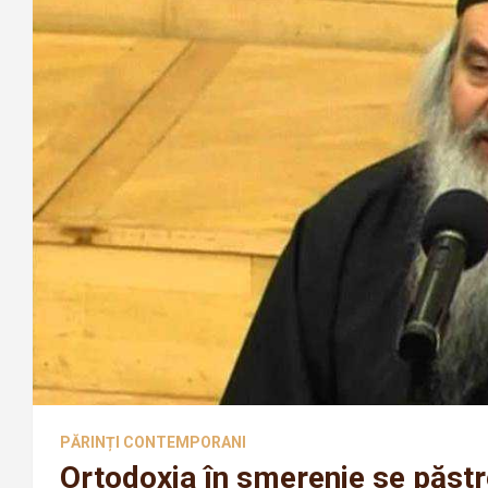
PĂRINȚI CONTEMPORANI
Ortodoxia în smerenie se păst