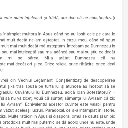
a este puţin înţeleasă şi trăită; am dori să ne conştientizaţi
 întâmplat multora în Apus când ne-au lipsit cele pe care le
ai mult decât ne-am aşteptat. În cazul meu, când vă spun
acel mult mai mult decât mă aşteptam. Întrebam pe Dumnezeu în
tă sau mai înţeleaptă sau mai adâncă sau mai nu ştiu ce decât
 cum mi se părea. Mi-a arătat Dumnezeu că nu
e mai decât ori şi ce. Orice religie, orice rătăcire, orice ideal
ul.
reii din Vechiul Legământ. Conştientizaţi de descoperirea
tul şi-a tras spuza pe turta lui şi atuncea au început să se
lasului Cuvântului lui Dumnezeu, adică Ioan Botezătorul? –
– “şi să nu vă ziceţi vouă că sunteţi sămânţa lui Avraam că zic
lui Avraam”. Echivalentul acestor cuvinte este valabil pentru
am văzut aceleaşi lucruri. Paradoxal, ce s-a întâmplat în istorie,
zi. Multe rătăciri în Apus şi diaspora, omul se caută şi un pic
te ortodoxia mult mai puternic se dă acolo unde nu este, unde