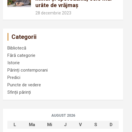
urâte de vrăjmaș
28 decembrie 2023
Categorii
Bibliotecă
Fără categorie
Istorie
Părinți contemporani
Predici
Puncte de vedere
Sfinții părinți
AUGUST 2026
L
Ma
Mi
J
V
S
D