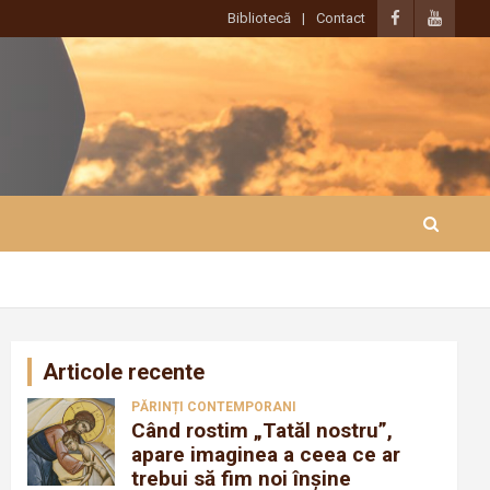
Bibliotecă
Contact
Articole recente
PĂRINȚI CONTEMPORANI
Când rostim „Tatăl nostru”,
apare imaginea a ceea ce ar
trebui să fim noi înșine