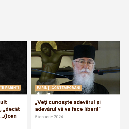
ȚII PĂRINȚI
PĂRINȚI CONTEMPORANI
ult
„Veţi cunoaşte adevărul şi
, „decât
adevărul vă va face liberi!”
ii…(Ioan
5 ianuarie 2024