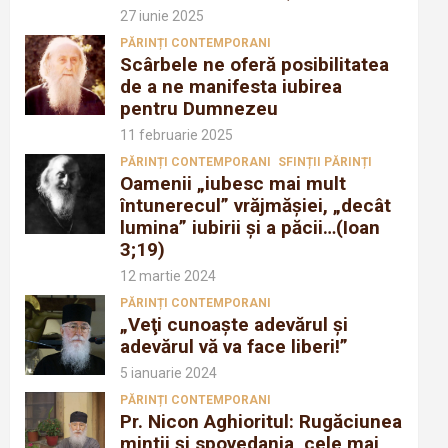
27 iunie 2025
PĂRINȚI CONTEMPORANI
Scârbele ne oferă posibilitatea
de a ne manifesta iubirea
pentru Dumnezeu
11 februarie 2025
PĂRINȚI CONTEMPORANI
SFINȚII PĂRINȚI
Oamenii „iubesc mai mult
întunerecul” vrăjmăşiei, „decât
lumina” iubirii şi a păcii…(Ioan
3;19)
12 martie 2024
PĂRINȚI CONTEMPORANI
„Veţi cunoaşte adevărul şi
adevărul vă va face liberi!”
5 ianuarie 2024
PĂRINȚI CONTEMPORANI
Pr. Nicon Aghioritul: Rugăciunea
mintii și spovedania, cele mai