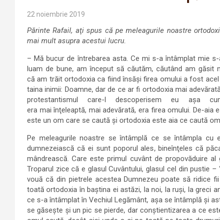
22 noiembrie 2019
Părinte Rafail, aţi spus că pe meleagurile noastre ortodoxi
mai mult asupra acestui lucru.
– Mă bucur de întrebarea asta. Ce mi s-a întâmplat mie s-a
luam de bune, am început să căutăm, căutând am găsit m
că am trăit ortodoxia ca fiind însăşi firea omului a fost 
taina inimii: Doamne, dar de ce ar fi ortodoxia mai adevăra
protestantismul care-l descoperisem eu aşa
era mai înţeleaptă, mai adevărată, era firea omului. De-aia est
este un om care se caută şi ortodoxia este aia ce caută om
Pe meleagurile noastre se întâmplă ce se întâmpla cu ev
dumnezeiască că ei sunt poporul ales, bineînţeles că păca
mândrească. Care este primul cuvânt de propovăduire al g
Troparul zice că e glasul Cuvântului, glasul cel din pustie 
vouă că din pietrele acestea Dumnezeu poate să ridice fii 
toată ortodoxia în baştina ei astăzi, la noi, la ruşi, la greci 
ce s-a întâmplat în Vechiul Legământ, aşa se întâmplă şi astă
se găseşte şi un pic se pierde, dar conştientizarea a ce es