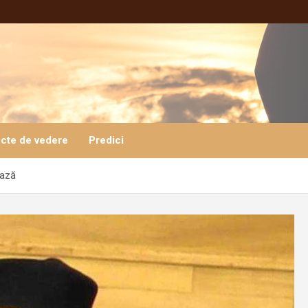
cte de vedere
Predici
ează