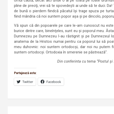
omul caută, decât aici unde o ai pe toată pe toate drumurile
pline de preoţi, vrei să te spovedeşti ai unde să te duci. Da
de bună o pierdem fiindcă păcatul îşi trage spuza pe turta l
fiind mândria că noi suntem popor aşa şi pe dincolo, poporu
Vă spun că din popoarele pe care le-am cunoscut nu este n
burice dintre care, bineînţeles, sunt eu şi poporul meu. Ăsta
Dumnezeu pe Dumnezeu l-au răstignit şi pe Dumnezeul lor şi
anatema de la Hristos numai pentru ca poporul lui să poată
meu duhovnic: noi suntem ortodocşi, dar noi nu putem fi
suntem ortodocşi. Ortodoxia în smerenie se păstrează“.
Din conferinta cu tema “Postul şi i
Partajează asta:
Twitter
Facebook
Navigare