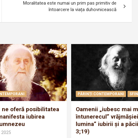
Moralitatea este numai un prim pas primitiv de
întoarcere la viața duhovnicească
ONTEMPORANI
PĂRINȚI CONTEMPORANI
SFIN
 ne oferă posibilitatea
Oamenii „iubesc mai m
manifesta iubirea
întunerecul” vrăjmăşiei
Dumnezeu
lumina” iubirii şi a păc
3;19)
e 2025