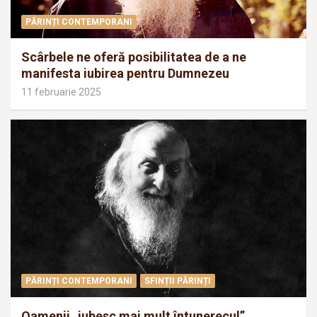
PĂRINȚI CONTEMPORANI
Scârbele ne oferă posibilitatea de a ne
manifesta iubirea pentru Dumnezeu
11 februarie 2025
PĂRINȚI CONTEMPORANI
SFINȚII PĂRINȚI
Oamenii „iubesc mai mult întunerecul”