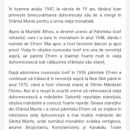
În toamna anului 1947, la vârsta de 19 ani, tânărul Ioan
primeşte binecuvântarea duhovnicului său de a merge în
Sfântul Munte pentru a urma viaţa monahală.
Ajuns la Muntele Athos, a devenit ucenic al Părintelui Iosif
Isihastul, care l-a tuns în monahism în anul 1948, dându-i
numele de Efrem. Mai apoi, a fost hirotonit diacon și apoi
preot. Viaţa în obştea cuviosului Iosif era una de nevoinţă
aspră, iar părinte Efrem a înaintat foarte mult în viaţa
duhovnicească sub călăuzirea sfântului său stareţ.
După adormirea cuviosului Iosif în 1959, părintele Efrem a
continuat să trăiască în nevoinţă aspră la Nea Skiti până în
anul 1973, când a fost chemat stareţ al Sfintei Mănăstiri
Filoteu. Aici el a reuşit în scurtă vreme să reînnoiască viaţa
duhovnicească a mănăstirii. Datorită reputaţiei stareţului,
obştea mănăstirii a crescut foarte repede. Sinaxa stareţilor
din Sfântul Munte i-a cerut părintelui Efrem să se implice în
reînnoirea vieţii duhovniceşti a mai multor mănăstiri din
Sântul Munte, unde numărul monahilor scădea vertiginos,
anume Xiropotamu, Konstamonitu şi Karakalu. Toate