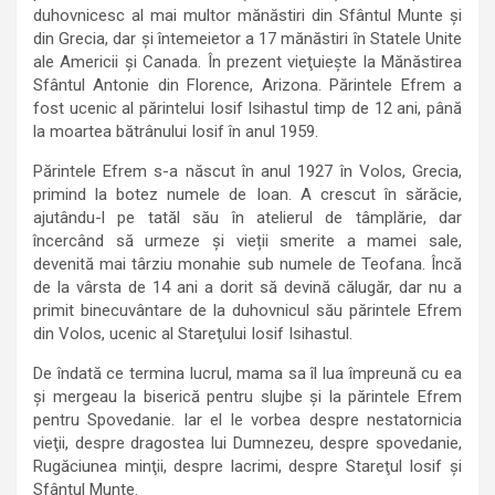
duhovnicesc al mai multor mănăstiri din Sfântul Munte şi
din Grecia, dar şi întemeietor a 17 mănăstiri în Statele Unite
ale Americii şi Canada. În prezent vieţuieşte la Mănăstirea
Sfântul Antonie din Florence, Arizona. Părintele Efrem a
fost ucenic al părintelui Iosif Isihastul timp de 12 ani, până
la moartea bătrânului Iosif în anul 1959.
Părintele Efrem s-a născut în anul 1927 în Volos, Grecia,
primind la botez numele de Ioan. A crescut în sărăcie,
ajutându-l pe tatăl său în atelierul de tâmplărie, dar
încercând să urmeze şi vieții smerite a mamei sale,
devenită mai târziu monahie sub numele de Teofana. Încă
de la vârsta de 14 ani a dorit să devină călugăr, dar nu a
primit binecuvântare de la duhovnicul său părintele Efrem
din Volos, ucenic al Stareţului Iosif Isihastul.
De îndată ce termina lucrul, mama sa îl lua împreună cu ea
şi mergeau la biserică pentru slujbe şi la părintele Efrem
pentru Spovedanie. Iar el le vorbea despre nestatornicia
vieţii, despre dragostea lui Dumnezeu, despre spovedanie,
Rugăciunea minţii, despre lacrimi, despre Stareţul Iosif şi
Sfântul Munte.