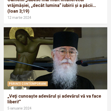
vrăjmăşiei, „decât lumina” iubirii şi a păcii…
(Ioan 3;19)
12 martie 2024
PĂRINȚI CONTEMPORANI
„Veţi cunoaşte adevărul şi adevărul vă va face
liberi!”
5 ianuarie 2024