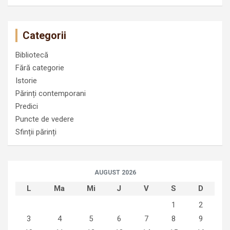
Categorii
Bibliotecă
Fără categorie
Istorie
Părinți contemporani
Predici
Puncte de vedere
Sfinții părinți
AUGUST 2026
L
Ma
Mi
J
V
S
D
1
2
3
4
5
6
7
8
9