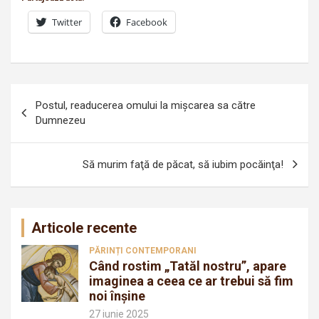
Twitter
Facebook
Navigare
Postul, readucerea omului la mișcarea sa către
în
Dumnezeu
articole
Să murim faţă de păcat, să iubim pocăinţa!
Articole recente
PĂRINȚI CONTEMPORANI
Când rostim „Tatăl nostru”, apare
imaginea a ceea ce ar trebui să fim
noi înșine
27 iunie 2025