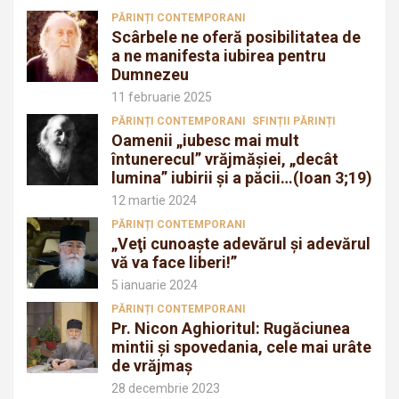
PĂRINȚI CONTEMPORANI
Scârbele ne oferă posibilitatea de
a ne manifesta iubirea pentru
Dumnezeu
11 februarie 2025
PĂRINȚI CONTEMPORANI
SFINȚII PĂRINȚI
Oamenii „iubesc mai mult
întunerecul” vrăjmăşiei, „decât
lumina” iubirii şi a păcii…(Ioan 3;19)
12 martie 2024
PĂRINȚI CONTEMPORANI
„Veţi cunoaşte adevărul şi adevărul
vă va face liberi!”
5 ianuarie 2024
PĂRINȚI CONTEMPORANI
Pr. Nicon Aghioritul: Rugăciunea
mintii și spovedania, cele mai urâte
de vrăjmaș
28 decembrie 2023