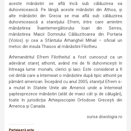
aceste mănăstiri se află încă sub călăuzirea sa
duhovnicească. Pe lângă aceste mănăstiri din Athos, şi
alte mănăstiri din Grecia se mai află sub călăuzirea
duhovnicească a stareţului Efrem, între care amintim
mănăstirea Înaintemergătorului Ioan din Serres,
mănăstirea Maicii Domnului Călăuzitoarea din Portaria
(Volos) şi cea a Sfântului Arhanghel Mihail – oficial un
metoc din insula Thasos al mănăstirii Filotheu.
Arhimandritul Efrem Filotheitul a fost cunoscut ca un
adevărat stareţ athonit, având mii de fii duhovniceşti în
întreaga lume: monahi, clerici şi laici. Este considerat a fi
cel dintâi care a întemeiat o mănăstire după tipic athonit pe
pământ american. Începând cu anul 2005, stareţul Efrem s-
a mutat în Statele Unite ale Americii unde a întemeiat
şaptesprezece mănăstiri (atât de maici cât şi de călugări),
toate în jurisdicţia Arhiepiscopiei Ortodoxe Greceşti din
America şi Canada.
sursa doxologia.ro
Partajează asta: