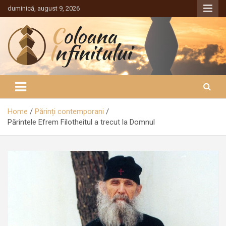
Sari
duminică, august 9, 2026
la
conținut
Coloana Infinitului
Home
Părinți contemporani
Părintele Efrem Filotheitul a trecut la Domnul