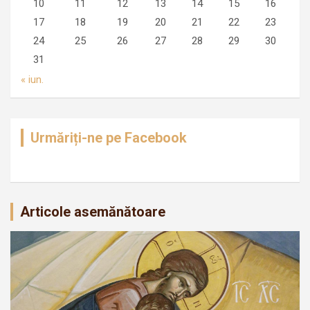
10
11
12
13
14
15
16
17
18
19
20
21
22
23
24
25
26
27
28
29
30
31
« iun.
Urmăriți-ne pe Facebook
Articole asemănătoare