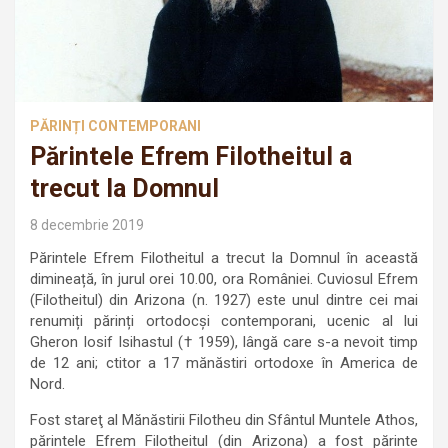
PĂRINȚI CONTEMPORANI
Părintele Efrem Filotheitul a
trecut la Domnul
8 decembrie 2019
Părintele Efrem Filotheitul a trecut la Domnul în această
dimineață, în jurul orei 10.00, ora României. Cuviosul Efrem
(Filotheitul) din Arizona (n. 1927) este unul dintre cei mai
renumiți părinți ortodocși contemporani, ucenic al lui
Gheron Iosif Isihastul († 1959), lângă care s-a nevoit timp
de 12 ani; ctitor a 17 mănăstiri ortodoxe în America de
Nord.
Fost stareţ al Mănăstirii Filotheu din Sfântul Muntele Athos,
părintele Efrem Filotheitul (din Arizona) a fost părinte