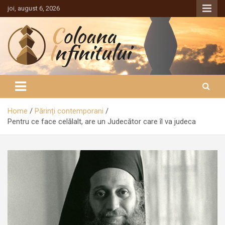
Sari
joi, august 6, 2026
la
conținut
Coloana Infinitului
Home
Părinți contemporani
Pentru ce face celălalt, are un Judecător care îl va judeca