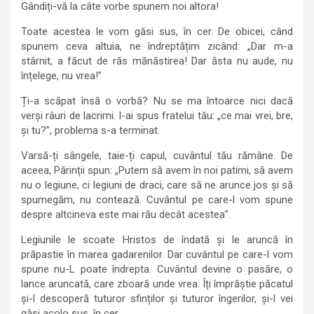
Gândiți-vă la câte vorbe spunem noi altora!
Toate acestea le vom găsi sus, în cer. De obicei, când
spunem ceva altuia, ne îndreptățim zicând: „Dar m-a
stârnit, a făcut de răs mănăstirea! Dar ăsta nu aude, nu
înțelege, nu vrea!”
Ți-a scăpat însă o vorbă? Nu se ma întoarce nici dacă
verși râuri de lacrimi. I-ai spus fratelui tău: „ce mai vrei, bre,
și tu?”, problema s-a terminat.
Varsă-ți sângele, taie-ți capul, cuvântul tău rămâne. De
aceea, Părinții spun: „Putem să avem în noi patimi, să avem
nu o legiune, ci legiuni de draci, care să ne arunce jos și să
spumegăm, nu contează. Cuvântul pe care-l vom spune
despre altcineva este mai rău decât acestea”.
Legiunile le scoate Hristos de îndată și le aruncă în
prăpastie în marea gadarenilor. Dar cuvântul pe care-l vom
spune nu-L poate îndrepta. Cuvântul devine o pasăre, o
lance aruncată, care zboară unde vrea. Îți împrăștie păcatul
și-l descoperă tuturor sfinților și tuturor îngerilor, și-l vei
găsi acolo sus, în cer.