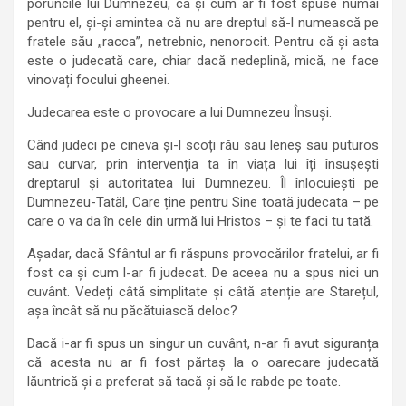
poruncile lui Dumnezeu, ca și cum ar fi fost spuse numai
pentru el, și-și amintea că nu are dreptul să-l numească pe
fratele său „racca”, netrebnic, nenorocit. Pentru că și asta
este o judecată care, chiar dacă nedeplină, mică, ne face
vinovați focului gheenei.
Judecarea este o provocare a lui Dumnezeu Însuși.
Când judeci pe cineva și-l scoți rău sau leneș sau puturos
sau curvar, prin intervenția ta în viața lui îți însușești
dreptarul și autoritatea lui Dumnezeu. Îl înlocuiești pe
Dumnezeu-Tatăl, Care ține pentru Sine toată judecata – pe
care o va da în cele din urmă lui Hristos – și te faci tu tată.
Așadar, dacă Sfântul ar fi răspuns provocărilor fratelui, ar fi
fost ca și cum l-ar fi judecat. De aceea nu a spus nici un
cuvânt. Vedeți câtă simplitate și câtă atenție are Starețul,
așa încât să nu păcătuiască deloc?
Dacă i-ar fi spus un singur un cuvânt, n-ar fi avut siguranța
că acesta nu ar fi fost părtaș la o oarecare judecată
lăuntrică și a preferat să tacă și să le rabde pe toate.