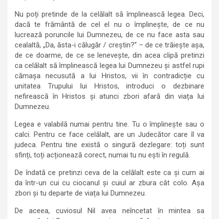
Nu poți pretinde de la celălalt să împlinească legea. Deci,
dacă te frământă de cel el nu o împlinește, de ce nu
lucrează poruncile lui Dumnezeu, de ce nu face asta sau
cealaltă, „Da, ăsta-i călugăr / creștin?” – de ce trăiește așa,
de ce doarme, de ce se lenevește, din acea clipă pretinzi
ca celălalt să împlinească legea lui Dumnezeu și astfel rupi
cămașa necusută a lui Hristos, vii în contradicție cu
unitatea Trupului lui Hristos, introduci o dezbinare
nefirească în Hristos și atunci zbori afară din viața lui
Dumnezeu.
Legea e valabilă numai pentru tine. Tu o împlinește sau o
calci. Pentru ce face celălalt, are un Judecător care îl va
judeca. Pentru tine există o singură dezlegare: toți sunt
sfinți, toți acționează corect, numai tu nu ești în regulă.
De îndată ce pretinzi ceva de la celălalt este ca și cum ai
da într-un cui cu ciocanul și cuiul ar zbura cât colo. Așa
zbori și tu departe de viața lui Dumnezeu.
De aceea, cuviosul Nil avea neîncetat în mintea sa