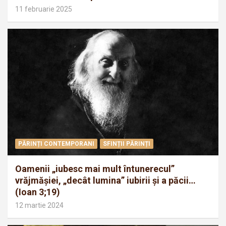
11 februarie 2025
PĂRINȚI CONTEMPORANI
SFINȚII PĂRINȚI
Oamenii „iubesc mai mult întunerecul”
vrăjmăşiei, „decât lumina” iubirii şi a păcii…
(Ioan 3;19)
12 martie 2024