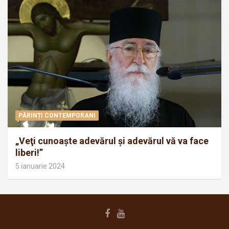
PĂRINȚI CONTEMPORANI
„Veţi cunoaşte adevărul şi adevărul vă va face
liberi!”
5 ianuarie 2024