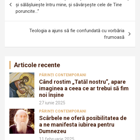
în
şi sălăşluieşte întru mine, şi săvârşeşte cele de Tine
poruncite…”
articole
Teologia a ajuns să fie confundată cu vorbăria
frumoasă
Articole recente
PĂRINȚI CONTEMPORANI
Când rostim „Tatăl nostru”, apare
imaginea a ceea ce ar trebui să fim
noi înșine
27 iunie 2025
PĂRINȚI CONTEMPORANI
Scârbele ne oferă posibilitatea de
a ne manifesta iubirea pentru
Dumnezeu
11 februarie 2025