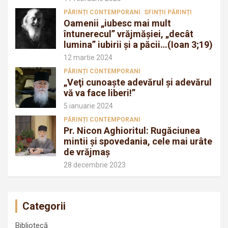
PĂRINȚI CONTEMPORANI
SFINȚII PĂRINȚI
Oamenii „iubesc mai mult
întunerecul” vrăjmăşiei, „decât
lumina” iubirii şi a păcii…(Ioan 3;19)
12 martie 2024
PĂRINȚI CONTEMPORANI
„Veţi cunoaşte adevărul şi adevărul
vă va face liberi!”
5 ianuarie 2024
PĂRINȚI CONTEMPORANI
Pr. Nicon Aghioritul: Rugăciunea
mintii și spovedania, cele mai urâte
de vrăjmaș
28 decembrie 2023
Categorii
Bibliotecă