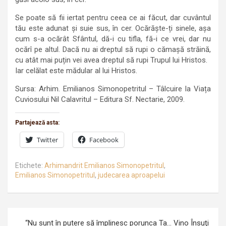
Se poate să fii iertat pentru ceea ce ai făcut, dar cuvântul
tău este adunat și suie sus, în cer. Ocărăște-ți sinele, așa
cum s-a ocărât Sfântul, dă-i cu tifla, fă-i ce vrei, dar nu
ocărî pe altul. Dacă nu ai dreptul să rupi o cămașă străină,
cu atât mai puțin vei avea dreptul să rupi Trupul lui Hristos.
Iar celălat este mădular al lui Hristos.
Sursa: Arhim. Emilianos Simonopetritul – Tâlcuire la Viața
Cuviosului Nil Calavritul – Editura Sf. Nectarie, 2009.
Partajează asta:
Twitter
Facebook
Etichete:
Arhimandrit Emilianos Simonopetritul
,
Emilianos Simonopetritul
,
judecarea aproapelui
Navigare
“Nu sunt în putere să împlinesc porunca Ta… Vino Însuţi