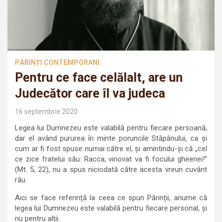
PĂRINȚI CONTEMPORANI
Pentru ce face celălalt, are un
Judecător care îl va judeca
16 septembrie 2020
Legea lui Dumnezeu este valabilă pentru fiecare persoană,
dar el având pururea în minte poruncile Stăpânului, ca și
cum ar fi fost spuse numai către el, și amintindu-și că „cel
ce zice fratelui său: Racca, vinovat va fi focului gheenei!”
(Mt. 5, 22), nu a spus niciodată către acesta vreun cuvânt
rău.
Aici se face referință la ceea ce spun Părinții, anume că
legea lui Dumnezeu este valabilă pentru fiecare personal, și
nu pentru alții.