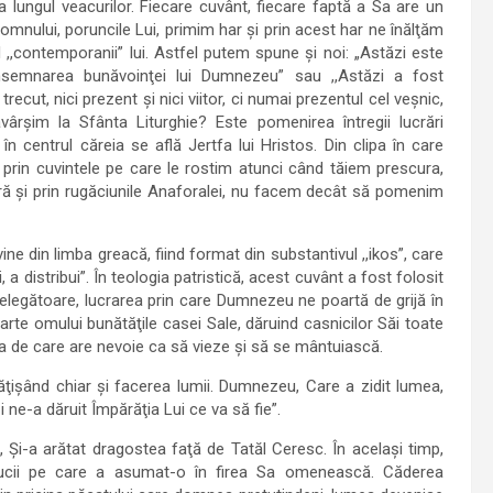
 lungul veacurilor. Fiecare cuvânt, fiecare faptă a Sa are un
mnului, poruncile Lui, primim har şi prin acest har ne înălţăm
,,contemporanii” lui. Astfel putem spune şi noi: „Astăzi este
e-însemnarea bunăvoinţei lui Dumnezeu” sau ,,Astăzi a fost
cut, nici prezent şi nici viitor, ci numai prezentul cel veşnic,
ârşim la Sfânta Liturghie? Este pomenirea întregii lucrări
 centrul căreia se află Jertfa lui Hristos. Din clipa în care
 prin cuvintele pe care le rostim atunci când tăiem prescura,
ptură şi prin rugăciunile Anaforalei, nu facem decât să pomenim
e din limba greacă, fiind format din substantivul ,,ikos”, care
a distribui”. În teologia patristică, acest cuvânt a fost folosit
ţelegătoare, lucrarea prin care Dumnezeu ne poartă de grijă în
arte omului bunătăţile casei Sale, dăruind casnicilor Săi toate
ina de care are nevoie ca să vieze şi să se mântuiască.
ţişând chiar şi facerea lumii. Dumnezeu, Care a zidit lumea,
 ne-a dăruit Împărăţia Lui ce va să fie”.
, Şi-a arătat dragostea faţă de Tatăl Ceresc. În acelaşi timp,
Crucii pe care a asumat-o în firea Sa omenească. Căderea