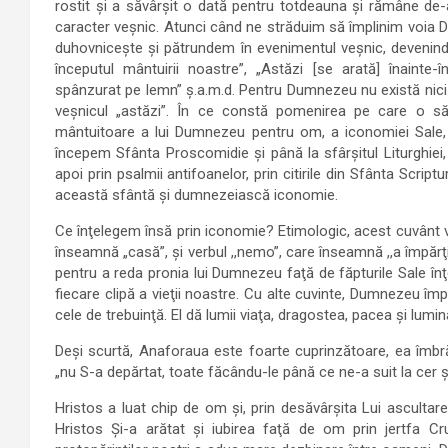
rostit şi a săvârşit o dată pentru totdeauna şi rămâne de-a
caracter veşnic. Atunci când ne străduim să împlinim voia Do
duhovniceşte şi pătrundem în evenimentul veşnic, devenind 
începutul mântuirii noastre”, „Astăzi [se arată] înaint
spânzurat pe lemn” ş.a.m.d. Pentru Dumnezeu nu există nici tre
veşnicul „astăzi”. În ce constă pomenirea pe care o săv
mântuitoare a lui Dumnezeu pentru om, a iconomiei Sale, în
începem Sfânta Proscomidie şi până la sfârşitul Liturghiei,
apoi prin psalmii antifoanelor, prin citirile din Sfânta Scri
această sfântă şi dumnezeiască iconomie.
Ce înţelegem însă prin iconomie? Etimologic, acest cuvânt vin
înseamnă „casă”, şi verbul ,,nemo”, care înseamnă ,,a împărţi, 
pentru a reda pronia lui Dumnezeu faţă de făpturile Sale în
fiecare clipă a vieţii noastre. Cu alte cuvinte, Dumnezeu împ
cele de trebuinţă. El dă lumii viaţa, dragostea, pacea şi lum
Deşi scurtă, Anaforaua este foarte cuprinzătoare, ea îmbră
„nu S-a depărtat, toate făcându-le până ce ne-a suit la cer şi
Hristos a luat chip de om şi, prin desăvârşita Lui ascultare
Hristos Şi-a arătat şi iubirea faţă de om prin jertfa 