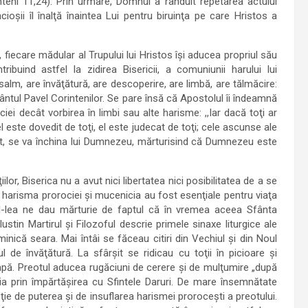
teni 11,24). Prin urmare, Domnul a rânduit repetarea actului
oşii îl înalţă înaintea Lui pentru biruinţa pe care Hristos a
fiecare mădular al Trupului lui Hristos îşi aducea propriul său
ibuind astfel la zidirea Bisericii, a comuniunii harului lui
alm, are învăţătură, are descoperire, are limbă, are tălmăcire:
fântul Pavel Corintenilor. Se pare însă că Apostolul îi îndeamnă
ei decât vorbirea în limbi sau alte harisme: ,,Iar dacă toţi ar
l este dovedit de toţi, el este judecat de toţi; cele ascunse ale
ânt, se va închina lui Dumnezeu, mărturisind că Dumnezeu este
ilor, Biserica nu a avut nici libertatea nici posibilitatea de a se
, harisma prorociei şi mucenicia au fost esenţiale pentru viaţa
 al lI-lea ne dau mărturie de faptul că în vremea aceea Sfânta
stin Martirul şi Filozoful descrie primele sinaxe liturgice ale
uminică seara. Mai întâi se făceau citiri din Vechiul şi din Noul
 de învăţătură. La sfârşit se ridicau cu toţii în picioare şi
apă. Preotul aducea rugăciuni de cerere şi de mulţumire „după
eia prin împărtăşirea cu Sfintele Daruri. De mare însemnătate
cţie de puterea şi de insuflarea harismei proroceşti a preotului.