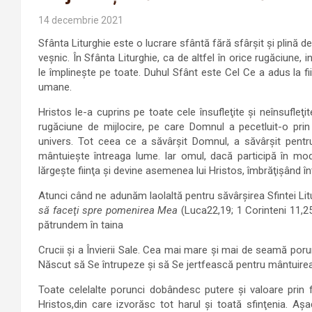
14 decembrie 2021
Sfânta Liturghie este o lucrare sfântă fără sfârșit și plină
veşnic. În Sfânta Liturghie, ca de altfel în orice rugăciune
le împlineşte pe toate. Duhul Sfânt este Cel Ce a adus la fii
umane.
Hristos le-a cuprins pe toate cele însufleţite şi neînsufleţ
rugăciune de mijlocire, pe care Domnul a pecetluit-o pri
univers. Tot ceea ce a săvârşit Domnul, a săvârşit pentru
mântuieşte întreaga lume. Iar omul, dacă participă în mod 
lărgeşte fiinţa şi devine asemenea lui Hristos, îmbrăţişând î
Atunci când ne adunăm laolaltă pentru săvârşirea Sfintei Lit
să faceţi spre pomenirea Mea
(Luca22,19; 1 Corinteni 11,25)
pătrundem în taina
Crucii şi a Învierii Sale. Cea mai mare şi mai de seamă por
Născut să Se întrupeze şi să Se jertfească pentru mântuirea
Toate celelalte porunci dobândesc putere şi valoare prin fa
Hristos,din care izvorăsc tot harul şi toată sfinţenia. Aş