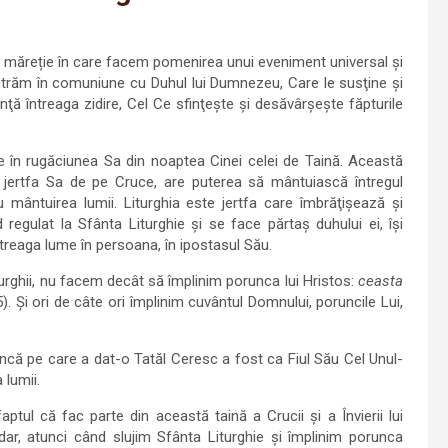
 de măreție în care facem pomenirea unui eveniment universal şi
, intrăm în comuniune cu Duhul lui Dumnezeu, Care le susţine şi
nţă întreaga zidire, Cel Ce sfinţeşte şi desăvârşeşte făpturile
ite în rugăciunea Sa din noaptea Cinei celei de Taină. Această
n jertfa Sa de pe Cruce, are puterea să mântuiască întregul
 mântuirea lumii. Liturghia este jertfa care îmbrăţişează şi
regulat la Sfânta Liturghie şi se face părtaş duhului ei, îşi
ntreaga lume în persoana, în ipostasul Său.
urghii, nu facem decât să împlinim porunca lui Hristos:
ceasta
. Şi ori de câte ori împlinim cuvântul Domnului, poruncile Lui,
uncă pe care a dat-o Tatăl Ceresc a fost ca Fiul Său Cel Unul-
 lumii.
ptul că fac parte din această taină a Crucii şi a Învierii lui
adar, atunci când slujim Sfânta Liturghie şi împlinim porunca