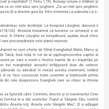
at şi neprihănit” (1 Petru 1,19). Aceeaşi viziune o întâlnim şi
sia ca un miel adus spre junghiere: „Ca un miel spre junghiere
aşa nu Şi-a deschis gura Sa. Întru smerenia Lui judecata Lui s-
mântesc este desfiinţat. La începutul Liturghiei, diaconul îi
mi118,126). Aceasta înseamnă că lucrarea ce urmează a se
omnul. În Sfânta Liturghie se întrepătrund, aşadar, două sfere
 cel care precumpăneşte este planul veşniciei.
Euharistii ne sunt oferite de Sfinţii Evanghelişti Matei, Marcu şi
 Taină, însă redă, în cel de-al şaptesprezecelea capitol al
iunea pe care a rostit-o Hristos înainte de a-i împărtăşi pe
 trei evanghelişti sinoptici înfăţişează doar din exterior
n pătrunde cu adevărat în miezul acestui eveniment, redând
l, el ne face cunoscute toate cuvintele şi înţelesurile primei
tâi din cele doisprezece Evanghelii care se citesc la Utrenia
ia sa Epistolă către Corinteni, descrie și el evenimentul Cinei
ând Domnul le-a dat ucenicilor Trupul şi Sângele Său, rostind
i dintru Acesta toţi, Acesta este Sângele Meu”, El a adăugat