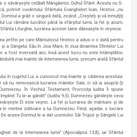
are o săvârşeşte celălalt Mângâietor, Duhul Sfânt. Acesta nu S-
ă, potrivit cuvântului Sfântului Evanghelist loan, Hristos ,,nu
 Domnul a grăit o singură dată, zicând: „Creşteţi şi vă înmulţiţi
ul Lui rămâne lucrător până la sfârşitul lumii, la fel şi acum,
ânta Liturghie, lucrarea acestei taine dăinuieşte în veşnicie.
ea jertfei pe care Mântuitorul Hristos a adus-o o dată pentru
i a Sângelui Său în Joia Mare, în ziua dinaintea Sfintelor Lui
 a fost inversată aici, însă acest lucru nu este întâmplător,
ânduită mai înainte de întemeierea lumii, precum arată Sfântul
lui în cugetul Lui, a cunoscut mai înainte şi căderea acestuia.
i să nu nimicească lucrarea mâinilor Sale, ci să ia asupră-Şi
i Dumnezeu. În Vechiul Testament, Prorociţa ludita Îi spune
au împlinit Tu le-ai gândit” (Iudita 9,5). Dumnezeu gândeşte ceva
vârşeşte El este veşnic. La fel şi lucrarea de mântuire şi de
n mintea ziditoare a lui Dumnezeu. Fiind, aşadar, o lucrare
. De aceea Domnul le-a dat ucenicilor Săi Trupul şi Sângele Lui
nghiat de la întemeierea lumii” (Apocalipsa 13,8), iar Sfântul