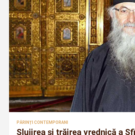
PĂRINȚI CONTEMPORANI
Slujirea și trăirea vrednică a Sfi