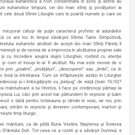
anaforaua euharistică a fost consemnată în scris şi astfel au
ni euharistice timpurii, cei doi mari sfinţi şi povăţuitori ai
uit cele două Sfinte Liturghii care le poartă numele şi care se
a micşorat câtuşi de puţin caracterul profetic al adunărilor
 ce are loc în timpul săvârşirii Sfintei Taine. Dimpotrivă,
xtului euharistic alcătuit de aceşti doi mari Sfinţi Părinţi îl
meneşti şi de nevoia de a improviza în alcătuirea propriei sale
i cu încredere asupra slujirii Liturghiei, rostind cu atenţie
a şi cum el însuşi le-ar fi alcătuit. Nu mai este nevoie de o
prin „psalmi”, „învăţături”, „descoperiri” sau ,,limbi”, ca în
 însă la întrebarea: Cum se înfăptuieşte astăzi în Liturghie
edincioşi şi-i îmbogăţeşte cu „belşug” de viaţă (Ioan 10,10)?
ea mântuitoare a lui Hristos, îi face pe credincioşi părtaşi la
eşnicia Lui, căci prin acest har pătrundem în veşnicie şi luăm
cut o dată pentru totdeauna şi rămân în veac, iar noi, prin
oare, intrăm în veşnicie şi devenim contemporani, martori şi
meşte timp liturgic.
iei mântuirii, ca de pildă Buna Vestire, Naşterea şi Învierea
 Sfântului Duh. Tot ceea ce a rostit şi a săvârşit Domnul, a