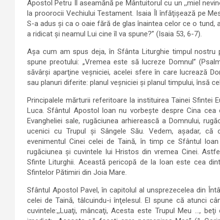
Apostol Petru Îl aseamănă pe Mântuitorul cu un ,,miel nevinov
la proorocii Vechiului Testament. Isaia Îl înfăţişează pe Me
S-a adus şi ca o oaie fără de glas înaintea celor ce o tund, 
a ridicat şi neamul Lui cine îl va spune?” (Isaia 53, 6-7).
Aşa cum am spus deja, în Sfânta Liturghie timpul nostru pă
spune preotului: „Vremea este să lucreze Domnul” (Psal
săvârşi aparţine veşniciei, acelei sfere în care lucrează D
sau planuri diferite: planul veşniciei şi planul timpului, însă
Principalele mărturii referitoare la instituirea Tainei Sfintei 
Luca. Sfântul Apostol loan nu vorbeşte despre Cina cea de
Evangheliei sale, rugăciunea arhierească a Domnului, rugăc
ucenici cu Trupul şi Sângele Său. Vedem, aşadar, că cei
evenimentul Cinei celei de Taină, în timp ce Sfântul loa
rugăciunea şi cuvintele lui Hristos din vremea Cinei. Astfe
Sfinte Liturghii. Această pericopă de la loan este cea din
Sfintelor Pătimiri din Joia Mare.
Sfântul Apostol Pavel, în capitolul al unsprezecelea din Întâ
celei de Taină, tâlcuindu-i înţelesul. El spune că atunci c
cuvintele:,,Luaţi, mâncaţi, Acesta este Trupul Meu …, beţ