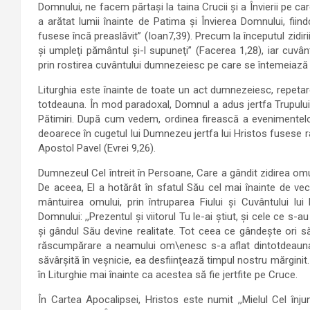
Domnului, ne facem părtaşi la taina Crucii şi a Învierii pe c
a arătat lumii înainte de Patima şi Învierea Domnului, fiindc
fusese încă preaslăvit” (Ioan7,39). Precum la începutul zidirii
şi umpleţi pământul şi-l supuneţi” (Facerea 1,28), iar cuvânt
prin rostirea cuvântului dumnezeiesc pe care se întemeiază Sf
Liturghia este înainte de toate un act dumnezeiesc, repetar
totdeauna. În mod paradoxal, Domnul a adus jertfa Trupului ş
Pătimiri. După cum vedem, ordinea firească a evenimentelor
deoarece în cugetul lui Dumnezeu jertfa lui Hristos fusese r
Apostol Pavel (Evrei 9,26).
Dumnezeul Cel întreit în Persoane, Care a gândit zidirea omu
De aceea, El a hotărât în sfatul Său cel mai înainte de vec
mântuirea omului, prin întruparea Fiului şi Cuvântului lu
Domnului: ,,Prezentul şi viitorul Tu le-ai ştiut, şi cele ce s-
şi gândul Său devine realitate. Tot ceea ce gândeşte ori să
răscumpărare a neamului om\enesc s-a aflat dintotdeauna î
săvârşită în veşnicie, ea desfiinţează timpul nostru mărginit
în Liturghie mai înainte ca acestea să fie jertfite pe Cruce.
În Cartea Apocalipsei, Hristos este numit ,,Mielul Cel înju