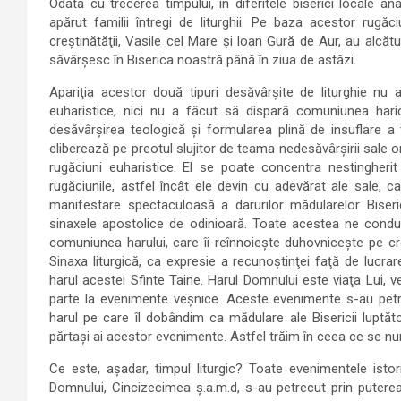
Odată cu trecerea timpului, în diferitele biserici locale 
apărut familii întregi de liturghii. Pe baza acestor rugăciu
creştinătăţii, Vasile cel Mare şi loan Gură de Aur, au alcăt
săvârşesc în Biserica noastră până în ziua de astăzi.
Apariţia acestor două tipuri desăvârşite de liturghie nu 
euharistice, nici nu a făcut să dispară comuniunea harică
desăvârşirea teologică şi formularea plină de insuflare a te
eliberează pe preotul slujitor de teama nedesăvârşirii sale o
rugăciuni euharistice. El se poate concentra nestingherit ş
rugăciunile, astfel încât ele devin cu adevărat ale sale, c
manifestare spectaculoasă a darurilor mădularelor Bisericii 
sinaxele apostolice de odinioară. Toate acestea ne conduc
comuniunea harului, care îi reînnoieşte duhovniceşte pe cr
Sinaxa liturgică, ca expresie a recunoştinţei faţă de lucrar
harul acestei Sfinte Taine. Harul Domnului este viaţa Lui, v
parte la evenimente veşnice. Aceste evenimente s-au petre
harul pe care îl dobândim ca mădulare ale Bisericii luptăt
părtaşi ai acestor evenimente. Astfel trăim în ceea ce se nu
Ce este, aşadar, timpul liturgic? Toate evenimentele istor
Domnului, Cincizecimea ş.a.m.d, s-au petrecut prin puterea