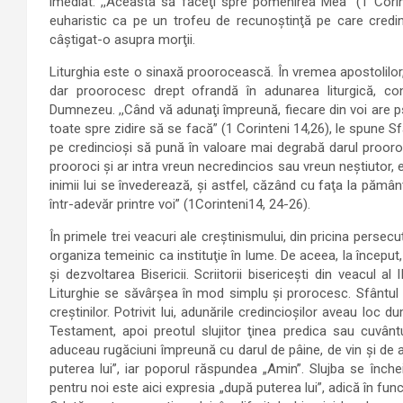
imediat: ,,Aceasta să faceţi spre pomenirea Mea” (1 Corin
euharistic ca pe un trofeu de recunoştinţă pe care credinci
câştigat-o asupra morţii.
Liturghia este o sinaxă proorocească. În vremea apostolilor, 
dar proorocesc drept ofrandă în adunarea liturgică, contr
Dumnezeu. ,,Când vă adunaţi împreună, fiecare din voi are ps
toate spre zidire să se facă” (1 Corinteni 14,26), le spune S
pe credincioşi să pună în valoare mai degrabă darul prooroci
prooroci şi ar intra vreun necredincios sau vreun neştiutor, e
inimii lui se învederează, şi astfel, căzând cu faţa la păm
într-adevăr printre voi” (1Corinteni14, 24-26).
În primele trei veacuri ale creştinismului, din pricina persecuţi
organiza temeinic ca instituţie în lume. De aceea, la început
şi dezvoltarea Bisericii. Scriitorii bisericeşti din veacul
Liturghie se săvârşea în mod simplu şi prorocesc. Sfântul lu
creştinilor. Potrivit lui, adunările credincioşilor aveau loc d
Testament, apoi preotul slujitor ţinea predica sau cuvântul
aduceau rugăciuni împreună cu darul de pâine, de vin şi de 
puterea lui”, iar poporul răspundea „Amin”. Slujba se înch
pentru noi este aici expresia „după puterea lui”, adică în fun