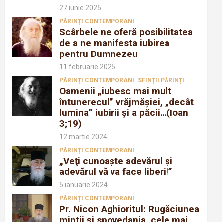
27 iunie 2025
PĂRINȚI CONTEMPORANI
Scârbele ne oferă posibilitatea
de a ne manifesta iubirea
pentru Dumnezeu
11 februarie 2025
PĂRINȚI CONTEMPORANI
SFINȚII PĂRINȚI
Oamenii „iubesc mai mult
întunerecul” vrăjmăşiei, „decât
lumina” iubirii şi a păcii…(Ioan
3;19)
12 martie 2024
PĂRINȚI CONTEMPORANI
„Veţi cunoaşte adevărul şi
adevărul vă va face liberi!”
5 ianuarie 2024
PĂRINȚI CONTEMPORANI
Pr. Nicon Aghioritul: Rugăciunea
mintii și spovedania, cele mai