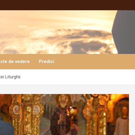
cte de vedere
Predici
ei Liturghii