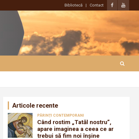
Bibliotecă
Contact
Articole recente
PĂRINȚI CONTEMPORANI
Când rostim „Tatăl nostru”,
apare imaginea a ceea ce ar
trebui să fim noi înșine