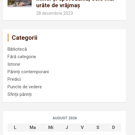
urâte de vrăjmaș
28 decembrie 2023
Categorii
Bibliotecă
Fără categorie
Istorie
Părinți contemporani
Predici
Puncte de vedere
Sfinții părinți
AUGUST 2026
L
Ma
Mi
J
V
S
D