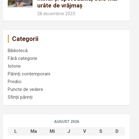
urâte de vrăjmaș
28 decembrie 2023
Categorii
Bibliotecă
Fără categorie
Istorie
Părinți contemporani
Predici
Puncte de vedere
Sfinții părinți
AUGUST 2026
L
Ma
Mi
J
V
S
D