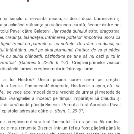
 pur şi simplu o nevoinţă seacă, ci dorul după Dumnezeu şi
i aplicând stăruinţa şi rugăciunea curată, fiecare dintre noi
olul Pavel către Galateni:
„Iar roada duhului este: dragostea,
e, credinţa, blândeţea, înfrânarea poftelor; împotriva unora ca
stignit trupul cu patimile şi cu poftele. De trăim cu duhul, cu
l întărâtând, unul pe altul pizmuind. Fraţilor, de va şi cădea
i-l cu duhul blândeţii, păzindu-te pe tine să nu cazi şi tu în
 Hristos”. (Galateni 5. 22-26. 6. 1-2)
Creştinii primelor veacuri
răspândit lumina creştinismului în întreaga lume.
i ai lui Hristos? Unica pricină care-i unea pe creştini
într-o familie. Prin această dragoste, Hristos le-a spus, că-i
va
fel, se vede acel model de trai vrednic de urmat şi metodă de
dica Evangheliei a început pe timpul împărăţiei lui Claudiu şi
 de amănunţit părinţii Bisericii. Primul a fost Apostolul Pavel
 epistolei adresate către ei.
(Rom. 1. 29-31)
ice, creştinismul şi-a luat începutul. În oraşe ca Alexandria,
at cele mai renumite Biserici. Într-un fel au fost păgânii până la