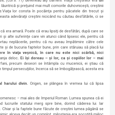
se, (Cor.6. 11)
deveneau alţi oameni. Viaţa creştinilor era
un
ăuntrică şi preţuind mai mult comorile duhovniceşti, creştinii
e.Viaţa lor consta în pocăinţa pentru păcatele din trecut şi
easta adevăraţii creştini nicicând nu căutau desfătările, ci se
m că era amară. Poate că erau lipsiţi de desfătări, după care se
i şi alte suferinţe care vin atunci când lipsesc ele, pentru că
portau neplăcerile, pentru că nu aveau împătimire către cele
te şi de bucuria faptelor bune, prin care stăruiau să placă lui
ere în viaţa veşnică, în care nu este nici scârbă, nici
ranja deloc
. Ei îşi doreau – şi lor, ca şi copiilor lor – mai
ni, precum deseori se întâmpla cu mucenicii, ei ştiau că
, în timpul persecuţiilor, încerca să se îmbogăţească, acesta era
 harului divin.
Origen, se plângea în vremea lui că lipsa
ul omenesc – mai ales de Imperiul Roman. Lumea spunea că ei
lucrurile statului merg spre bine, dorind căderea lui. Iar
ei. Chiar şi la faptele bune făcute de creştini lumea păgână se
a nimic alceva decât un complot, milostenia era socotită mijloc