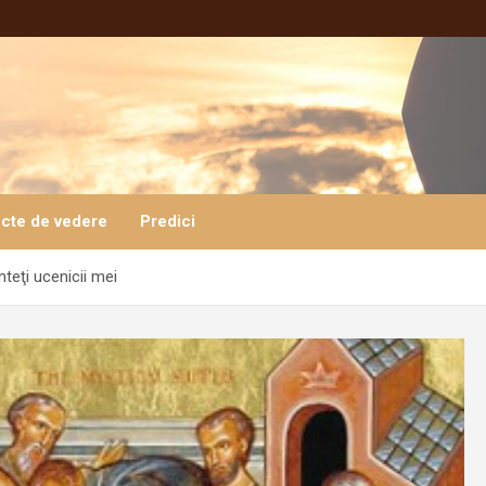
cte de vedere
Predici
teţi ucenicii mei