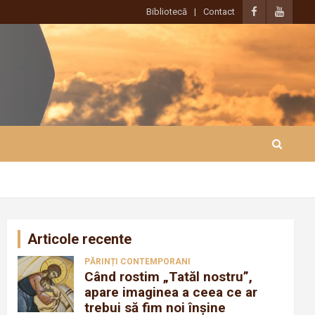
Bibliotecă
Contact
Articole recente
PĂRINȚI CONTEMPORANI
Când rostim „Tatăl nostru”,
apare imaginea a ceea ce ar
trebui să fim noi înșine