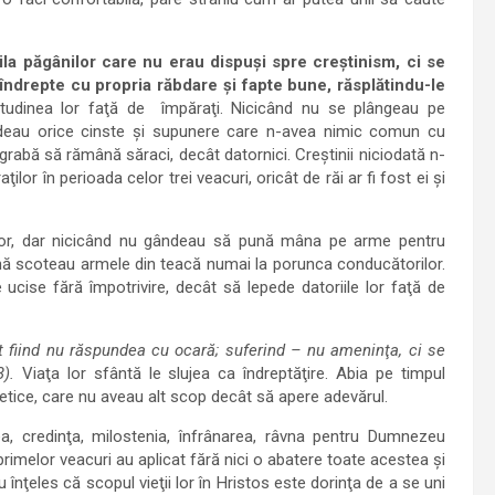
ila păgânilor care nu erau dispuşi spre creştinism, ci se
 îndrepte cu propria răbdare şi fapte bune, răsplătindu-le
titudinea lor faţă de împăraţi. Nicicând nu se plângeau pe
deau orice cinste şi supunere care n-avea nimic comun cu
egrabă să rămână săraci, decât datornici. Creştinii niciodată n-
lor în perioada celor trei veacuri, oricât de răi ar fi fost ei şi
rilor, dar nicicând nu gândeau să pună mâna pe arme pentru
mană scoteau armele din teacă numai la porunca conducătorilor.
 ucise fără împotrivire, decât să lepede datoriile lor faţă de
t fiind nu răspundea cu ocară; suferind – nu ameninţa, ci se
).
Viaţa lor sfântă le slujea ca îndreptăţire. Abia pe timpul
etice, care nu aveau alt scop decât să apere adevărul.
ea, credinţa, milostenia, înfrânarea, râvna pentru Dumnezeu
primelor veacuri au aplicat fără nici o abatere toate acestea şi
 înţeles că scopul vieţii lor în Hristos este dorinţa de a se uni