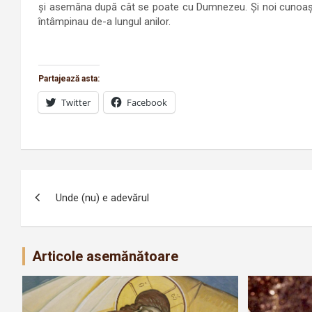
şi asemăna după cât se poate cu Dumnezeu. Şi noi cunoaşte
întâmpinau de-a lungul anilor.
Partajează asta:
Twitter
Facebook
Navigare
Unde (nu) e adevărul
în
articole
Articole asemănătoare