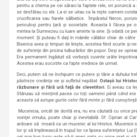
pentru a chema pe cei săraci la faptele rele, ori poruncă a 
se desfătau cu ele. La ei se uitau ca la nişte oameni condam
crucificarea sau fiarele sălbatice. Împăratul Neron, porunc
periculoşi pentru ţară şi societate. Aceasta îi făcea pe o
mintea la Dumnezeu cu luare aminte la sine. Şi odată ce persec
moment. Şi puteau fi daţi în mâinile călăilor chiar de către
Biserica avea şi timpuri de linişte, acestea fiind scurte şi ne
de suferinţe din pricina tulburărilor din popor. Deşi se opre
Era permanent îngăduit să vorbeşti cuvinte urâte împotriva cr
Acestea erau socotite ca fapte vrednice de urmat.
Deci, putem să ne închipuim ce putere şi tărie a duhului treb
păstreze credinţa vie şi sufletul nepătat.
Ostaşii lui Hrist
răzbunare şi fără ură faţă de clevetitori.
Ei aveau ca le
Stăruiau
să menţină pacea cu toţi oamenii până când era 
aceasta să astupe gurile celor fără minte şi fără cunoştinţă.
Mucenicia, oricât de dorită era, nu era căutată cu orice pre
voinţei omului, poate chiar şi inevitabilă. Sf. Ciprian al Ca
ardoare să moară ca un mucenic al lui Hristos. Mucenicii s
lor şi să împlinească în trupul lor ce lipsea suferinţelor Lui 
cel mai bun lucru este să-ţi aperi viaţa cu orice preţ şi s