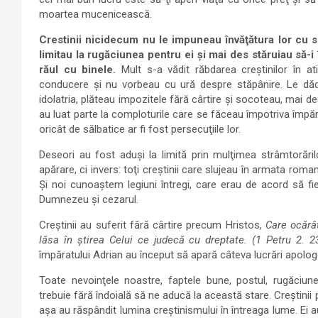
moartea mucenicească.
Crestinii nicidecum nu le impuneau învăţătura lor cu s
limitau la rugăciunea pentru ei şi mai des stăruiau să-i
răul cu binele.
Mult s-a vădit răbdarea creştinilor în a
conducere şi nu vorbeau cu ură despre stăpânire. Le dă
idolatria, plăteau impozitele fără cârtire şi socoteau, mai d
au luat parte la comploturile care se făceau împotriva împăraţi
oricât de sălbatice ar fi fost persecuţiile lor.
Deseori au fost aduşi la limită prin mulţimea strâmtoră
apărare, ci invers: toţi creştinii care slujeau în armata ro
Şi noi cunoaştem legiuni întregi, care erau de acord să fie
Dumnezeu şi cezarul.
Creştinii au suferit fără cârtire precum Hristos,
Care ocărâ
lăsa în ştirea Celui ce judecă cu dreptate. (1 Petru 2. 23
împăratului Adrian au început să apară câteva lucrări apolog
Toate nevoinţele noastre, faptele bune, postul, rugăciun
trebuie fără îndoială să ne aducă la această stare. Creştinii 
aşa au răspândit lumina creştinismului în întreaga lume. Ei au