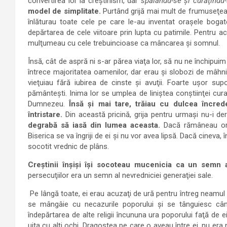
convertirea lor la creştinism, dar
spălându-se şi curăţindu-
model de simplitate.
Purtând grijă mai mult de frumuseţea l
înlăturau toate cele pe care le-au inventat oraşele bogat
depărtarea de cele viitoare prin lupta cu patimile. Pentru ac
mulţumeau cu cele trebuincioase ca mâncarea şi somnul.
Însă, cât de aspră ni s-ar părea viaţa lor, să nu ne închipui
întrece majoritatea oamenilor, dar erau şi slobozi de mâhnir
vieţuiau fără iubirea de cinste şi avuţii. Foarte uşor su
pământeşti. Inima lor se umplea de liniştea conştiinţei cura
Dumnezeu.
Însă şi mai tare, trăiau cu dulcea încred
întristare.
Din această pricină, grija pentru urmaşi nu-i de
degrabă să iasă din lumea aceasta.
Dacă rămâneau orfa
Biserica se va îngriji de ei şi nu vor avea lipsă. Dacă cineva
socotit vrednic de plâns.
Creştinii înşişi îşi socoteau mucenicia ca un semn al
persecuţiilor era un semn al nevredniciei generaţiei sale.
Pe lângă toate, ei erau acuzaţi de ură pentru întreg neam
se mângâie cu necazurile poporului şi se tânguiesc când 
îndepărtarea de alte religii încununa ura poporului faţă de 
uita cu alţi ochi. Dragostea pe care o aveau între ei, nu er