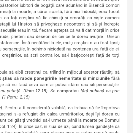
păstorilor iubitori de bogăţii, care adunând în Biserică comori
naţi la moarte, a căror soartă, fără nici îndoială, erau focul,
i ca toţi creştinii să fie chinuiţi şi omorâţi ca nişte oameni
staşii lui Hristos să privegheze necontenit şi să-şi îndrepte
uţiile erau în toi, fiecare aştepta că va fi dat morţii în orice
 rude, prieteni sau deseori de cei ce le doreu avuţiile. Uneori
statornice. Însă necătând la ele, mulţi creştini n-au fost lipsiţi
au persecuţiile, în schimb niciodată nu contenea ura faţă de ei.
eştinilor, să scrii contra lor, să-i batjocoreşti faţă de toţi.
uia să aibă creştinul ca, trăind în mijlocul acestor răutăţi, să
os ştiau să rabde ponegririle nemeritate şi minciunile fără
ge să nu facă ceva care ar putea stârni sau sili persecuţiile.
cu putinţă. (Rom 12.18).
Se comportau
fără prihană ca prin
 (1 Petru. 2.15)
ţ. Pentru a fi considerată valabilă, ea trebuia să fie împotriva
rtaginei s-a refugiat din calea urmăritorilor, deşi îşi dorea cu
unt cei găsiţi vrednici să-l urmeze până la moarte pe Domnul
(Col. 1:24). În orice caz, în ziua de azi, când lumea gândeşte că
ă o faci confortabilă, pare straniu cum ar putea unii să caute