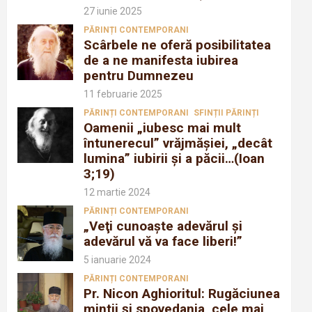
27 iunie 2025
PĂRINȚI CONTEMPORANI
Scârbele ne oferă posibilitatea
de a ne manifesta iubirea
pentru Dumnezeu
11 februarie 2025
PĂRINȚI CONTEMPORANI
SFINȚII PĂRINȚI
Oamenii „iubesc mai mult
întunerecul” vrăjmăşiei, „decât
lumina” iubirii şi a păcii…(Ioan
3;19)
12 martie 2024
PĂRINȚI CONTEMPORANI
„Veţi cunoaşte adevărul şi
adevărul vă va face liberi!”
5 ianuarie 2024
PĂRINȚI CONTEMPORANI
Pr. Nicon Aghioritul: Rugăciunea
mintii și spovedania, cele mai