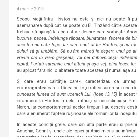
4 martie 2013
Scopul vieţii întru Hristos nu este şi nici nu poate fi
asemănarea după cât se poate cu El. Tinzând către acestea ş
trebuie să ajungă la acea stare despre care vorbeşte Apost
bucuria, pacea, îndelunga răbdare, bunătatea, facerea de bin
acestea nu este lege. Iar care sunt ai lui Hristos, şi-au ră
duhul să şi umblăm. Să nu fim măreţi în deşert, unul pe altu
vre-un om în vre-o greşeală, voi cei duhovniceşti îndreptaţ
ispită. Purtaţi sarcinile unul altuia şi aşa veţi plini legea lui
au aplicat fără nici o abatere toate acestea şi numai aşa au 
Şi care erau calităţile care-i caracterizau ca urmaş
era
dragostea
care-i făcea pe toţi fraţi şi surori şi-i unea 
cunoaşte lumea că sunt ucenicii Lui. (Ioan 13.15)
În acest 
întoarcere la Hristos a celor rătăciţi şi necredincioşi. Pre
Neron, iar comportamentul acelor timpuri l-au descris destul
care a enumerat faptele ruşinoase ale romanilor la începutul
În aceste condiţii grele, care din altă parte erau şi prieln
Antiohia, Corint şi unele ale Iopiei şi Asiei mici s-au înfiinţ