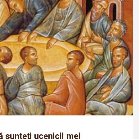
 sunteţi ucenicii mei