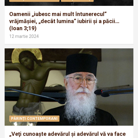
Oamenii „iubesc mai mult întunerecul”
vrăjmăşiei, „decât lumina” iubirii şi a păcii…
(Ioan 3;19)
12 martie 2024
PĂRINȚI CONTEMPORANI
„Veţi cunoaşte adevărul şi adevărul vă va face