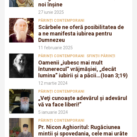
noi înșine
27 iunie 2025
PĂRINȚI CONTEMPORANI
Scârbele ne oferă posibilitatea de
a ne manifesta iubirea pentru
Dumnezeu
11 februarie 2025
PĂRINȚI CONTEMPORANI
SFINȚII PĂRINȚI
Oamenii „iubesc mai mult
întunerecul” vrăjmăşiei, „decât
lumina” iubirii şi a păcii…(Ioan 3;19)
12 martie 2024
PĂRINȚI CONTEMPORANI
„Veţi cunoaşte adevărul şi adevărul
vă va face liberi!”
5 ianuarie 2024
PĂRINȚI CONTEMPORANI
Pr. Nicon Aghioritul: Rugăciunea
mintii și spovedania, cele mai urâte