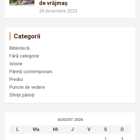
de vrăjmaș
28 decembrie 2023
Categorii
Bibliotecă
Fără categorie
Istorie
Părinți contemporani
Predici
Puncte de vedere
Sfinții părinți
AUGUST 2026
L
Ma
Mi
J
V
S
D
1
2