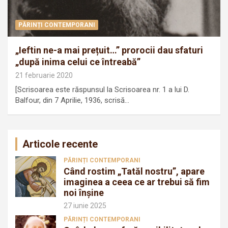
PĂRINȚI CONTEMPORANI
„Ieftin ne-a mai prețuit…” prorocii dau sfaturi
„după inima celui ce întreabă”
21 februarie 2020
[Scrisoarea este răspunsul la Scrisoarea nr. 1 a lui D.
Balfour, din 7 Aprilie, 1936, scrisă…
Articole recente
PĂRINȚI CONTEMPORANI
Când rostim „Tatăl nostru”, apare
imaginea a ceea ce ar trebui să fim
noi înșine
27 iunie 2025
PĂRINȚI CONTEMPORANI