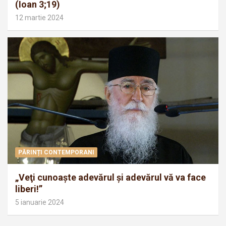
(Ioan 3;19)
12 martie 2024
PĂRINȚI CONTEMPORANI
„Veţi cunoaşte adevărul şi adevărul vă va face
liberi!”
5 ianuarie 2024