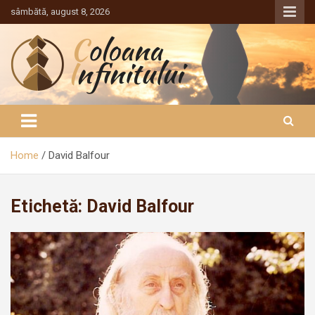
Sari
sâmbătă, august 8, 2026
la
conținut
Coloana Infinitului
Home
David Balfour
Etichetă:
David Balfour