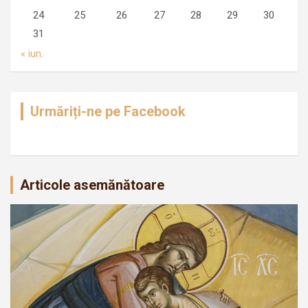
24
25
26
27
28
29
30
31
« iun.
Urmăriți-ne pe Facebook
Articole asemănătoare