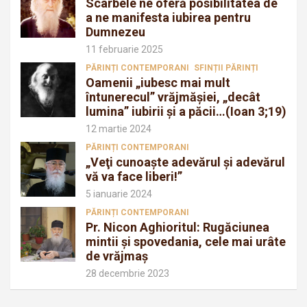
Scârbele ne oferă posibilitatea de
a ne manifesta iubirea pentru
Dumnezeu
11 februarie 2025
PĂRINȚI CONTEMPORANI
SFINȚII PĂRINȚI
Oamenii „iubesc mai mult
întunerecul” vrăjmăşiei, „decât
lumina” iubirii şi a păcii…(Ioan 3;19)
12 martie 2024
PĂRINȚI CONTEMPORANI
„Veţi cunoaşte adevărul şi adevărul
vă va face liberi!”
5 ianuarie 2024
PĂRINȚI CONTEMPORANI
Pr. Nicon Aghioritul: Rugăciunea
mintii și spovedania, cele mai urâte
de vrăjmaș
28 decembrie 2023