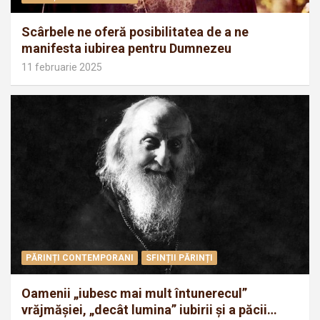
Scârbele ne oferă posibilitatea de a ne
manifesta iubirea pentru Dumnezeu
11 februarie 2025
PĂRINȚI CONTEMPORANI
SFINȚII PĂRINȚI
Oamenii „iubesc mai mult întunerecul”
vrăjmăşiei, „decât lumina” iubirii şi a păcii…