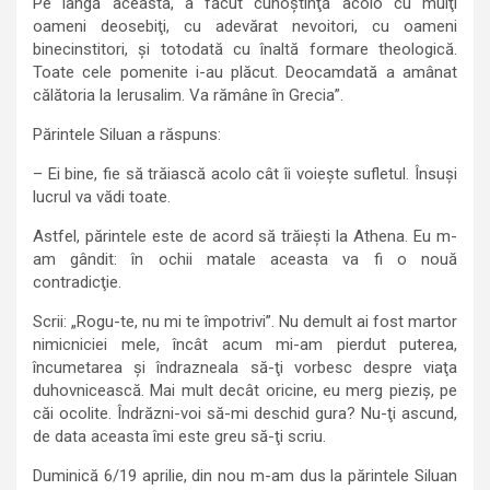
Pe lângă aceasta, a făcut cunoştinţă acolo cu mulţi
oameni deosebiţi, cu adevărat nevoitori, cu oameni
binecinstitori, şi totodată cu înaltă formare theologică.
Toate cele pomenite i-au plăcut. Deocamdată a amânat
călătoria la Ierusalim. Va rămâne în Grecia”.
Părintele Siluan a răspuns:
– Ei bine, fie să trăiască acolo cât îi voieşte sufletul. Însuşi
lucrul va vădi toate.
Astfel, părintele este de acord să trăieşti la Athena. Eu m-
am gândit: în ochii matale aceasta va fi o nouă
contradicţie.
Scrii: „Rogu-te, nu mi te împotrivi”. Nu demult ai fost martor
nimicniciei mele, încât acum mi-am pierdut puterea,
încumetarea şi îndrazneala să-ţi vorbesc despre viaţa
duhovnicească. Mai mult decât oricine, eu merg pieziş, pe
căi ocolite. Îndrăzni-voi să-mi deschid gura? Nu-ţi ascund,
de data aceasta îmi este greu să-ţi scriu.
Duminică 6/19 aprilie, din nou m-am dus la părintele Siluan