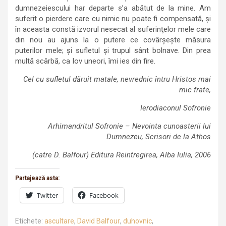
dumnezeiescului har departe s’a abătut de la mine. Am
suferit o pierdere care cu nimic nu poate fi compensată, şi
în aceasta constă izvorul nesecat al suferinţelor mele care
din nou au ajuns la o putere ce covârşeşte măsura
puterilor mele; şi sufletul şi trupul sânt bolnave. Din prea
multă scârbă, ca Iov uneori, îmi ies din fire.
Cel cu sufletul dăruit matale, nevrednic întru Hristos mai
mic frate,
Ierodiaconul Sofronie
Arhimandritul Sofronie – Nevointa cunoasterii lui
Dumnezeu, Scrisori de la Athos
(catre D. Balfour) Editura Reintregirea, Alba Iulia, 2006
Partajează asta:
Twitter
Facebook
Etichete:
ascultare
,
David Balfour
,
duhovnic
,