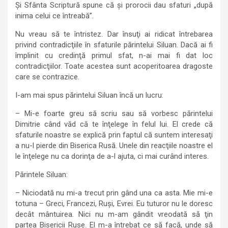
Şi Sfânta Scriptură spune că şi prorocii dau sfaturi „după
inima celui ce întreabă”.
Nu vreau să te întristez. Dar însuţi ai ridicat întrebarea
privind contradicţiile în sfaturile părintelui Siluan. Dacă ai fi
împlinit cu credinţă primul sfat, n-ai mai fi dat loc
contradicţiilor. Toate acestea sunt acoperitoarea dragoste
care se contrazice.
I-am mai spus părintelui Siluan încă un lucru:
– Mi-e foarte greu să scriu sau să vorbesc părintelui
Dimitrie când văd că te înţelege în felul lui. El crede că
sfaturile noastre se explică prin faptul că suntem interesaţi
a nu-l pierde din Biserica Rusă. Unele din reacţiile noastre el
le înţelege nu ca dorinţa de a-l ajuta, ci mai curând interes.
Părintele Siluan:
– Niciodată nu mi-a trecut prin gând una ca asta. Mie mi-e
totuna – Greci, Francezi, Ruşi, Evrei. Eu tuturor nu le doresc
decât mântuirea. Nici nu m-am gândit vreodată să ţin
partea Bisericii Ruse. El m-a întrebat ce să facă, unde să