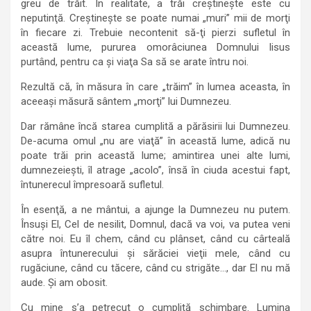
greu de trăit. În realitate, a trăi creştineşte este cu
neputinţă. Creştineşte se poate numai „muri” mii de morţi
în fiecare zi. Trebuie necontenit să-ţi pierzi sufletul în
această lume, pururea omorâciunea Domnului Iisus
purtând, pentru ca şi viaţa Sa să se arate întru noi.
Rezultă că, în măsura în care „trăim” în lumea aceasta, în
aceeaşi măsură sântem „morţi” lui Dumnezeu.
Dar rămâne încă starea cumplită a părăsirii lui Dumnezeu.
De-acuma omul „nu are viaţă” în această lume, adică nu
poate trăi prin această lume; amintirea unei alte lumi,
dumnezeieşti, îl atrage „acolo”, însă în ciuda acestui fapt,
întunerecul împresoară sufletul.
În esenţă, a ne mântui, a ajunge la Dumnezeu nu putem.
Însuşi El, Cel de nesilit, Domnul, dacă va voi, va putea veni
către noi. Eu îl chem, când cu plânset, când cu cârteală
asupra întunerecului şi sărăciei vieţii mele, când cu
rugăciune, când cu tăcere, când cu strigăte…, dar El nu mă
aude. Şi am obosit.
Cu mine s’a petrecut o cumplită schimbare. Lumina