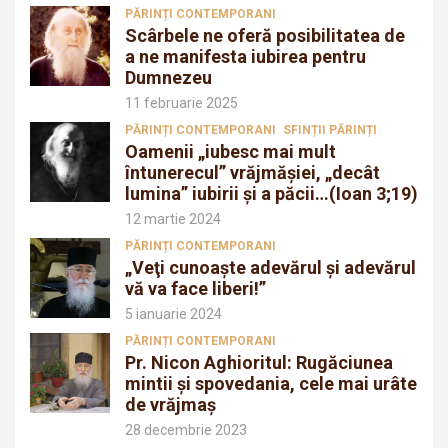
PĂRINȚI CONTEMPORANI
Scârbele ne oferă posibilitatea de
a ne manifesta iubirea pentru
Dumnezeu
11 februarie 2025
PĂRINȚI CONTEMPORANI
SFINȚII PĂRINȚI
Oamenii „iubesc mai mult
întunerecul” vrăjmăşiei, „decât
lumina” iubirii şi a păcii…(Ioan 3;19)
12 martie 2024
PĂRINȚI CONTEMPORANI
„Veţi cunoaşte adevărul şi adevărul
vă va face liberi!”
5 ianuarie 2024
PĂRINȚI CONTEMPORANI
Pr. Nicon Aghioritul: Rugăciunea
mintii și spovedania, cele mai urâte
de vrăjmaș
28 decembrie 2023