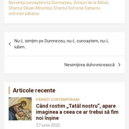
Nevoinţa cunoaşterii lui Dumnezeu
,
Scrisori de la Athos
,
Sfantul Siluan Athonitul
,
Sfantul Sofronie Saharov
,
sofronie saharov
Navigare
Nu-L simțim pe Dumnezeu, nu-L cunoaștem, nu-L
în
iubim…
articole
Nesimţirea duhovnicească
Articole recente
PĂRINȚI CONTEMPORANI
Când rostim „Tatăl nostru”, apare
imaginea a ceea ce ar trebui să fim
noi înșine
27 iunie 2025