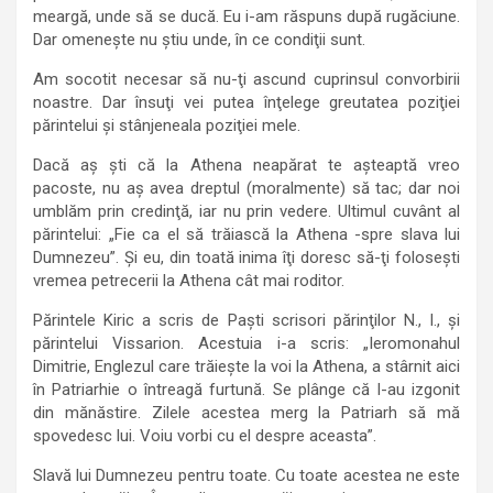
meargă, unde să se ducă. Eu i-am răspuns după rugăciune.
Dar omeneşte nu ştiu unde, în ce condiţii sunt.
Am socotit necesar să nu-ţi ascund cuprinsul convorbirii
noastre. Dar însuţi vei putea înţelege greutatea poziţiei
părintelui şi stânjeneala poziţiei mele.
Dacă aş şti că la Athena neapărat te aşteaptă vreo
pacoste, nu aş avea dreptul (moralmente) să tac; dar noi
umblăm prin credinţă, iar nu prin vedere. Ultimul cuvânt al
părintelui: „Fie ca el să trăiască la Athena -spre slava lui
Dumnezeu”. Şi eu, din toată inima îţi doresc să-ţi foloseşti
vremea petrecerii la Athena cât mai roditor.
Părintele Kiric a scris de Paşti scrisori părinţilor N., I., şi
părintelui Vissarion. Acestuia i-a scris: „Ieromonahul
Dimitrie, Englezul care trăieşte la voi la Athena, a stârnit aici
în Patriarhie o întreagă furtună. Se plânge că l-au izgonit
din mănăstire. Zilele acestea merg la Patriarh să mă
spovedesc lui. Voiu vorbi cu el despre aceasta”.
Slavă lui Dumnezeu pentru toate. Cu toate acestea ne este