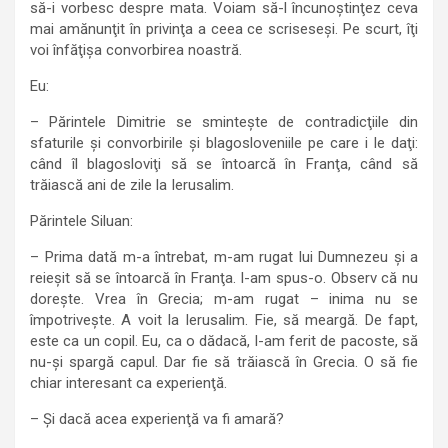
să-i vorbesc despre mata. Voiam să-l încunoştinţez ceva
mai amănunţit în privinţa a ceea ce scriseseşi. Pe scurt, îţi
voi înfăţişa convorbirea noastră.
Eu:
– Părintele Dimitrie se sminteşte de contradicţiile din
sfaturile şi convorbirile şi blagosloveniile pe care i le daţi:
când îl blagosloviţi să se întoarcă în Franţa, când să
trăiască ani de zile la Ierusalim.
Părintele Siluan:
– Prima dată m-a întrebat, m-am rugat lui Dumnezeu şi a
reieşit să se întoarcă în Franţa. I-am spus-o. Observ că nu
doreşte. Vrea în Grecia; m-am rugat – inima nu se
împotriveşte. A voit la Ierusalim. Fie, să meargă. De fapt,
este ca un copil. Eu, ca o dădacă, l-am ferit de pacoste, să
nu-şi spargă capul. Dar fie să trăiască în Grecia. O să fie
chiar interesant ca experienţă.
– Şi dacă acea experienţă va fi amară?