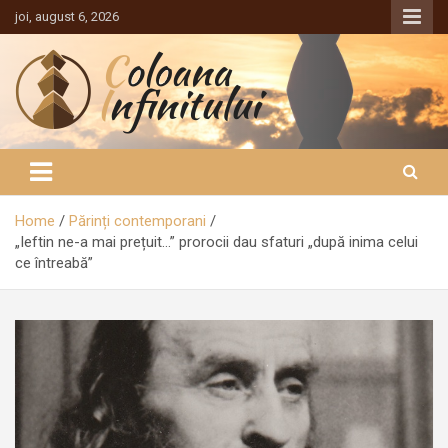
Sari
joi, august 6, 2026
la
conținut
Coloana Infinitului
Home
Părinți contemporani
„Ieftin ne-a mai prețuit…” prorocii dau sfaturi „după inima celui
ce întreabă”