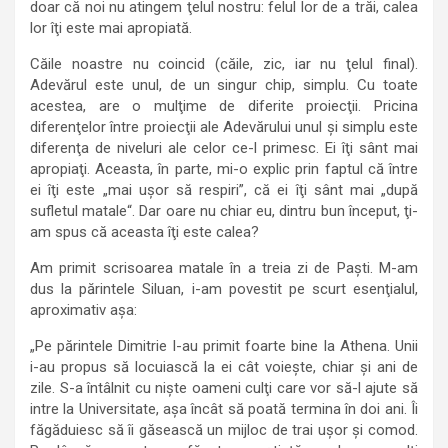
doar că noi nu atingem ţelul nostru: felul lor de a trăi, calea
lor îţi este mai apropiată.
Căile noastre nu coincid (căile, zic, iar nu ţelul final).
Adevărul este unul, de un singur chip, simplu. Cu toate
acestea, are o mulţime de diferite proiecţii. Pricina
diferenţelor între proiecţii ale Adevărului unul şi simplu este
diferenţa de niveluri ale celor ce-l primesc. Ei îţi sânt mai
apropiaţi. Aceasta, în parte, mi-o explic prin faptul că între
ei îţi este „mai uşor să respiri”, că ei îţi sânt mai „după
sufletul matale“. Dar oare nu chiar eu, dintru bun început, ţi-
am spus că aceasta îţi este calea?
Am primit scrisoarea matale în a treia zi de Paşti. M-am
dus la părintele Siluan, i-am povestit pe scurt esenţialul,
aproximativ aşa:
„Pe părintele Dimitrie l-au primit foarte bine la Athena. Unii
i-au propus să locuiască la ei cât voieşte, chiar şi ani de
zile. S-a întâlnit cu nişte oameni culţi care vor să-l ajute să
intre la Universitate, aşa încât să poată termina în doi ani. Îi
făgăduiesc să îi găsească un mijloc de trai uşor şi comod.