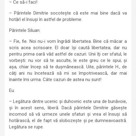
– Ce să-i faci!
– Părintele Dimitrie socoteşte că este mai bine dacă va
hotărî el însuşi în astfel de probleme.
Părintele Siluan:
– Fie, fie. Noi nu-i vom îngrădi libertatea. Bine că măcar a
scris acea scrisoare. El doar îşi caută libertatea; dar nu
pentru prima oară văd astfel de cazuri. Unii îţi cer sfatul, le
vorbeşti: nu vor să te asculte, le este greu ce le spui; şi
aşa, chiar încep să te duşmănească. Uite, părintele H., de
câţi ani nu încetează să mi se împotrivească, dar mai
înainte îmi urma. Câte cazuri de astea nu sunt!
Eu:
– Legătura dintre ucenic şi duhovnic este una de bunăvoie,
şi în acest sens, liberă. Dacă părintele Dimitrie găseşte
incomod să vă urmeze unele sfaturi şi vrea el însuşi să
hotărască, el de fapt vă slobozeşte şi pe dumneavoastră.
Legătura se rupe.