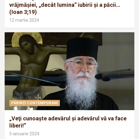
vrăjmăşiei, „decât lumina” iubirii şi a păcii…
(Ioan 3;19)
12 martie 2024
PĂRINȚI CONTEMPORANI
„Veţi cunoaşte adevărul şi adevărul vă va face
liberi!”
5 ianuarie 2024