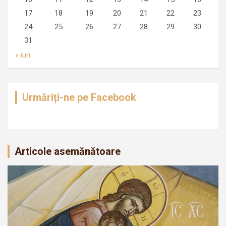
17
18
19
20
21
22
23
24
25
26
27
28
29
30
31
« iun.
Urmăriți-ne pe Facebook
Articole asemănătoare