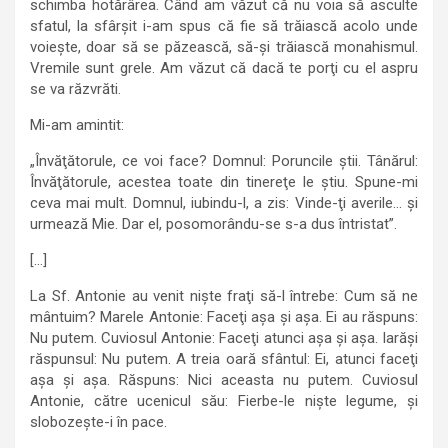
schimba hotărârea. Când am văzut că nu voia să asculte
sfatul, la sfârşit i-am spus că fie să trăiască acolo unde
voieşte, doar să se păzească, să-şi trăiască monahismul.
Vremile sunt grele. Am văzut că dacă te porţi cu el aspru
se va răzvrăti.
Mi-am amintit:
„Învăţătorule, ce voi face? Domnul: Poruncile ştii. Tânărul:
Învăţătorule, acestea toate din tinereţe le ştiu. Spune-mi
ceva mai mult. Domnul, iubindu-l, a zis: Vinde-ţi averile… şi
urmează Mie. Dar el, posomorându-se s-a dus întristat”.
[…]
La Sf. Antonie au venit nişte fraţi să-l întrebe: Cum să ne
mântuim? Marele Antonie: Faceţi aşa şi aşa. Ei au răspuns:
Nu putem. Cuviosul Antonie: Faceţi atunci aşa şi aşa. Iarăşi
răspunsul: Nu putem. A treia oară sfântul: Ei, atunci faceţi
aşa şi aşa. Răspuns: Nici aceasta nu putem. Cuviosul
Antonie, către ucenicul său: Fierbe-le nişte legume, şi
slobozeşte-i în pace.