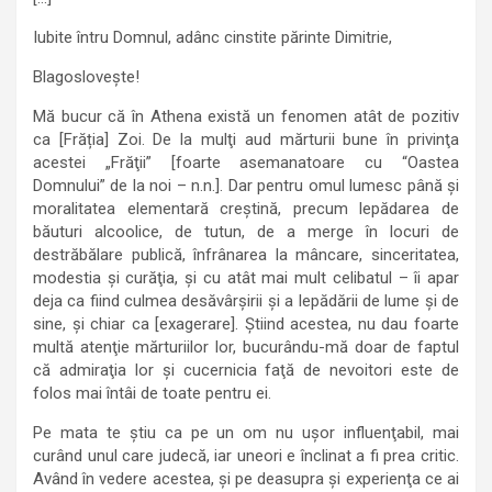
Iubite întru Domnul, adânc cinstite părinte Dimitrie,
Blagosloveşte!
Mă bucur că în Athena există un fenomen atât de pozitiv
ca [Frăția] Zoi. De la mulţi aud mărturii bune în privinţa
acestei „Frăţii” [foarte asemanatoare cu “Oastea
Domnului” de la noi – n.n.]. Dar pentru omul lumesc până şi
moralitatea elementară creştină, precum lepădarea de
băuturi alcoolice, de tutun, de a merge în locuri de
destrăbălare publică, înfrânarea la mâncare, sinceritatea,
modestia şi curăţia, şi cu atât mai mult celibatul – îi apar
deja ca fiind culmea desăvârşirii şi a lepădării de lume şi de
sine, şi chiar ca [exagerare]. Ştiind acestea, nu dau foarte
multă atenţie mărturiilor lor, bucurându-mă doar de faptul
că admiraţia lor şi cucernicia faţă de nevoitori este de
folos mai întâi de toate pentru ei.
Pe mata te ştiu ca pe un om nu uşor influenţabil, mai
curând unul care judecă, iar uneori e înclinat a fi prea critic.
Având în vedere acestea, şi pe deasupra şi experienţa ce ai