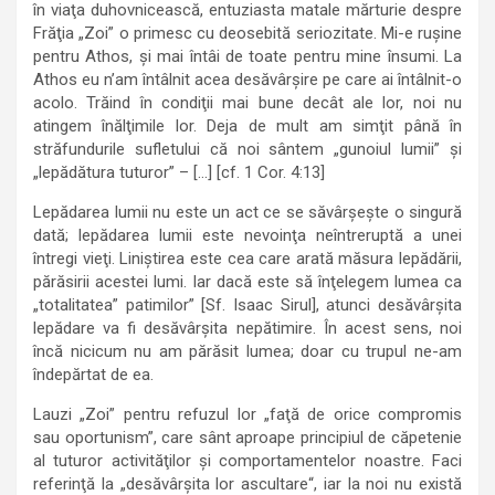
în viaţa duhovnicească, entuziasta matale mărturie despre
Frăţia „Zoi” o primesc cu deosebită seriozitate. Mi-e ruşine
pentru Athos, şi mai întâi de toate pentru mine însumi. La
Athos eu n’am întâlnit acea desăvârşire pe care ai întâlnit-o
acolo. Trăind în condiţii mai bune decât ale lor, noi nu
atingem înălţimile lor. Deja de mult am simţit până în
străfundurile sufletului că noi sântem „gunoiul lumii” şi
„lepădătura tuturor” – […] [cf. 1 Cor. 4:13]
Lepădarea lumii nu este un act ce se săvârşeşte o singură
dată; lepădarea lumii este nevoinţa neîntreruptă a unei
întregi vieţi. Liniştirea este cea care arată măsura lepădării,
părăsirii acestei lumi. Iar dacă este să înţelegem lumea ca
„totalitatea” patimilor” [Sf. Isaac Sirul], atunci desăvârşita
lepădare va fi desăvârşita nepătimire. În acest sens, noi
încă nicicum nu am părăsit lumea; doar cu trupul ne-am
îndepărtat de ea.
Lauzi „Zoi” pentru refuzul lor „faţă de orice compromis
sau oportunism”, care sânt aproape principiul de căpetenie
al tuturor activităţilor şi comportamentelor noastre. Faci
referinţă la „desăvârşita lor ascultare“, iar la noi nu există