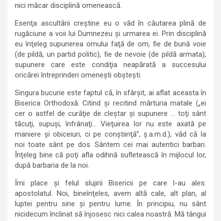
nici măcar disciplină omenească.
Esenţa ascultării creştine eu o văd în căutarea plină de
rugăciune a voii lui Dumnezeu şi urmarea ei. Prin disciplină
eu înţeleg supunerea omului faţă de om, fie de bună voie
(de pildă, un partid politic), fie de nevoie (de pildă armata),
supunere care este condiţia neapărată a succesului
oricărei întreprinderi omeneşti obşteşti.
Singura bucurie este faptul că, în sfârşit, ai aflat aceasta în
Biserica Orthodoxă. Citind şi recitind mărturia matale („ei
cer o astfel de curăţie de cleştar şi supunere … toţi sânt
tăcuţi, supuşi, înfrânaţi… Vieţuirea lor nu este axată pe
maniere şi obiceiuri, ci pe conştiinţă”, ş.a.m.d.), văd că la
noi toate sânt pe dos. Sântem cei mai autentici barbari.
Înţeleg bine că poţi afla odihnă sufletească în mijlocul lor,
după barbaria de la noi.
Îmi place şi felul slujirii Bisericii pe care l-au ales:
apostolatul. Noi, bineînţeles, avem altă cale, alt plan, al
luptei pentru sine şi pentru lume. În principiu, nu sânt
nicidecum înclinat să înjosesc nici calea noastră. Mă tângui