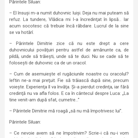
Părintele Siluan:
– El însuşi m-a numit duhovnic luişi. Deja nu mai puteam să
refuz. La tundere, Vlădica mi l-a încredinţat în lipsă… Iar
acum socotesc că trebuie încă răbdare. Lucrul de la sine
se va hotărî.
– Părintele Dimitrie zice că nu este drept a cere
duhovnicului povăţuiri pentru astfel de amănunte ca, de
pildă, unde să trăieşti, unde să te duci. Nu se cade să te
foloseşti de duhovnic ca de un oracol.
– Cum de asemuieşte el rugăciunile noastre cu oracolul?
Ieftin ne-a mai preţuit. Fie să trăiască după sine, precum
voieşte. Experienţa îl va învăţa. Şi-a pierdut credinţa, iar fără
credinţă nu va afla folos. E ca în cântecul despre Luca: „La
tine venit-am după sfat, cumetre…”
– Părintele Dimitrie mă roagă „să nu mă împotrivesc lui”.
Părintele Siluan:
– Ce nevoie avem să ne împotrivim? Scrie-i că nu-i vom