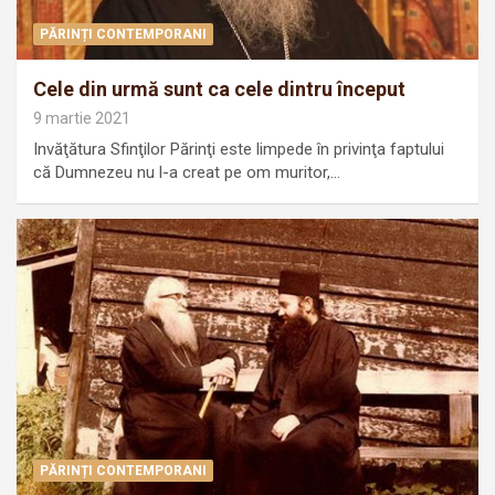
PĂRINȚI CONTEMPORANI
Cele din urmă sunt ca cele dintru început
9 martie 2021
Invăţătura Sfinţilor Părinţi este limpede în privinţa faptului
că Dumnezeu nu l-a creat pe om muritor,…
PĂRINȚI CONTEMPORANI