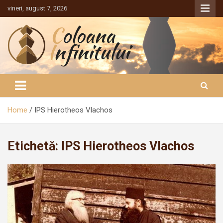
Sari
vineri, august 7, 2026
la
conținut
Coloana Infinitului
Home
IPS Hierotheos Vlachos
Etichetă:
IPS Hierotheos Vlachos