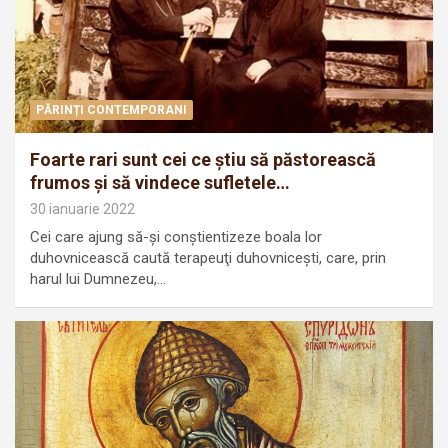
PĂRINȚI CONTEMPORANI
Foarte rari sunt cei ce ştiu să păstorească
frumos şi să vindece sufletele…
30 ianuarie 2022
Cei care ajung să-şi conştientizeze boala lor
duhovnicească caută terapeuţi duhovniceşti, care, prin
harul lui Dumnezeu,…