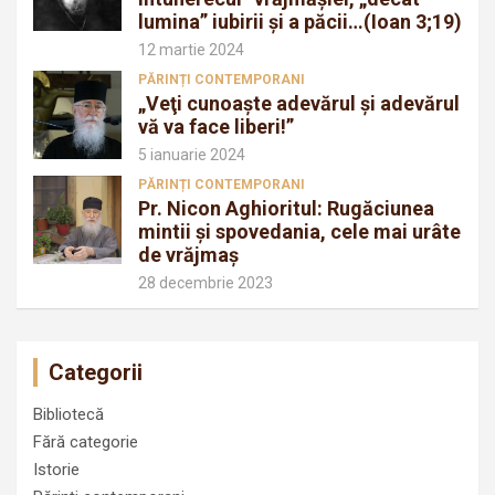
lumina” iubirii şi a păcii…(Ioan 3;19)
12 martie 2024
PĂRINȚI CONTEMPORANI
„Veţi cunoaşte adevărul şi adevărul
vă va face liberi!”
5 ianuarie 2024
PĂRINȚI CONTEMPORANI
Pr. Nicon Aghioritul: Rugăciunea
mintii și spovedania, cele mai urâte
de vrăjmaș
28 decembrie 2023
Categorii
Bibliotecă
Fără categorie
Istorie