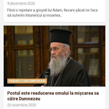
9 decembrie 2020
Fiind o repetare a greşelii lui Adam, fiecare păcat ne face
să suferim întunericul şi moartea…
PĂRINȚI CONTEMPORANI
Postul este readucerea omului la mișcarea sa
către Dumnezeu
25 noiembrie 2020