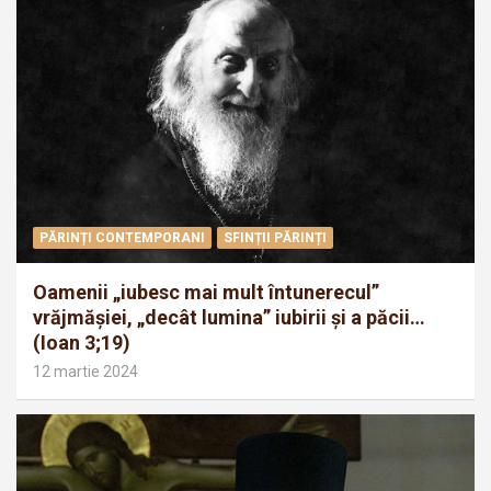
PĂRINȚI CONTEMPORANI
SFINȚII PĂRINȚI
Oamenii „iubesc mai mult întunerecul”
vrăjmăşiei, „decât lumina” iubirii şi a păcii…
(Ioan 3;19)
12 martie 2024