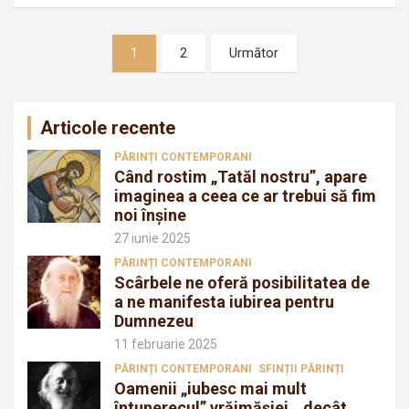
Navigare
1
2
Următor
în
articole
Articole recente
PĂRINȚI CONTEMPORANI
Când rostim „Tatăl nostru”, apare
imaginea a ceea ce ar trebui să fim
noi înșine
27 iunie 2025
PĂRINȚI CONTEMPORANI
Scârbele ne oferă posibilitatea de
a ne manifesta iubirea pentru
Dumnezeu
11 februarie 2025
PĂRINȚI CONTEMPORANI
SFINȚII PĂRINȚI
Oamenii „iubesc mai mult
întunerecul” vrăjmăşiei, „decât