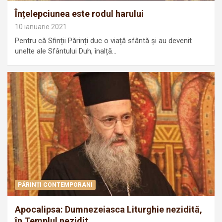
Înțelepciunea este rodul harului
10 ianuarie 2021
Pentru că Sfinții Părinți duc o viață sfântă și au devenit
unelte ale Sfântului Duh, înalță…
PĂRINȚI CONTEMPORANI
Apocalipsa: Dumnezeiasca Liturghie nezidită,
în Templul nezidit