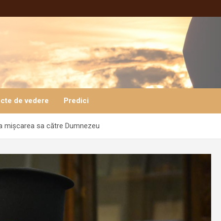
cte de vedere
Predici
la mișcarea sa către Dumnezeu