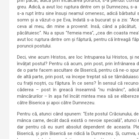
prin păcat, adică prin încălcarea poruncii, s-a pierdut co
greu. Adică, a avut loc ruptura dintre om și Dumnezeu, s-a d
s-a rupt întru sine însuși neamul omenesc, adică bărbatul s
somn și a văzut-o pe Eva, îndată s-a bucurat și a zis: “Ac
ceva al meu, din mine a provenit. Insă, când a păcătuit
păcătuiesc“. Nu a spus “femeia mea“, „cea din coasta mea“
avut loc ruptura dintre om și făptură, pentru că întreagă făp
poruncii postului.
Deci, vine acum Hristos, are loc întruparea lui Hristos, și ne
învățat postul? Pentru că acum, prin post, prin înfrânarea
de o parte facem ascultare de Biserică, pentru că ne-o spune
de altă parte, prin post, va începe treptat să se tămăduias
cu frații noștri, cu făptura. În ce sens? În sensul că recuno
căderea – post în greacă înseamnă “nu mănânc”, adică
mâncărurilor – în așa fel încât mintea mea să se eliberez
către Biserica și apoi către Dumnezeu.
Pentru că, atunci când spunem: “Este postul Crăciunului, d
mânca carne, decât dacă există o nevoie specială“, atunci 
dar pentru că eu sunt absolut dependent de aceasta. Ple
Biserică, și prin Biserică se ridică la Dumnezeu. Și, cumva