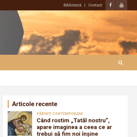
Bibliotecă
Contact
Articole recente
PĂRINȚI CONTEMPORANI
Când rostim „Tatăl nostru”,
apare imaginea a ceea ce ar
trebui să fim noi înșine