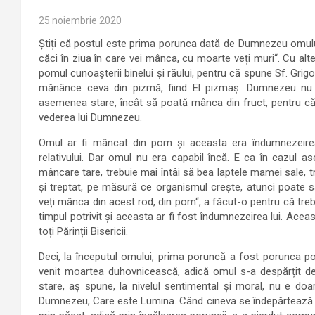
25 noiembrie 2020
Știți că postul este prima porunca dată de Dumnezeu omului
căci în ziua în care vei mânca, cu moarte veți muri“. Cu alte
pomul cunoașterii binelui și răului, pentru că spune Sf. Grigo
mănânce ceva din pizmă, fiind El pizmaș. Dumnezeu nu e
asemenea stare, încât să poată mânca din fruct, pentru că 
vederea lui Dumnezeu.
Omul ar fi mâncat din pom și aceasta era îndumnezeire
relativului. Dar omul nu era capabil încă. E ca în cazul
mâncare tare, trebuie mai întâi să bea laptele mamei sale,
și treptat, pe măsură ce organismul crește, atunci poate
veți mânca din acest rod, din pom“, a făcut-o pentru că trebu
timpul potrivit și aceasta ar fi fost îndumnezeirea lui. Aceas
toți Părinții Bisericii.
Deci, la începutul omului, prima poruncă a fost porunca p
venit moartea duhovnicească, adică omul s-a despărțit 
stare, aș spune, la nivelul sentimental și moral, nu e do
Dumnezeu, Care este Lumina. Când cineva se îndepărtează d