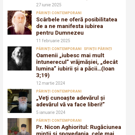
27 iunie 2025
PĂRINȚI CONTEMPORANI
Scârbele ne oferă posibilitatea
de a ne manifesta iubirea
pentru Dumnezeu
11 februarie 2025
PĂRINȚI CONTEMPORANI
SFINȚII PĂRINȚI
Oamenii „iubesc mai mult
întunerecul” vrăjmăşiei, „decât
lumina” iubirii şi a păcii…(Ioan
3;19)
12 martie 2024
PĂRINȚI CONTEMPORANI
„Veţi cunoaşte adevărul şi
adevărul vă va face liberi!”
5 ianuarie 2024
PĂRINȚI CONTEMPORANI
Pr. Nicon Aghioritul: Rugăciunea
mintii și spovedania, cele mai