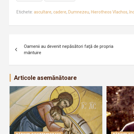
Etichete:
ascultare
,
cadere
,
Dumnezeu
,
Hierotheos Vlachos
,
în
Navigare
Oamenii au devenit nepăsători faţă de propria
în
mântuire
articole
Articole asemănătoare