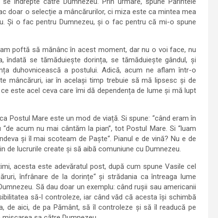
ă se îndrepte către Dumnezeu. Prin urmare, spune Părintele
 fac doar o selecție a mâncărurilor, ci miza este ca mintea mea
u. Și o fac pentru Dumnezeu, și o fac pentru că mi-o spune
dă, am poftă să mănânc în acest moment, dar nu o voi face, nu
, îndată se tămăduiește dorința, se tămăduiește gândul, și
ința duhovnicească a postului. Adică, acum ne aflam într-o
te mâncăruri, iar în același timp trebuie să mă lipsesc și de
 ce este acel ceva care îmi dă dependența de lume și mă lupt
ca Postul Mare este un mod de viață. Si spune: “când eram în
u “de acum nu mai cântăm la pian”, tot Postul Mare. Si “luam
ndeva și îl mai scoteam de Paște“. Pianul e de vină? Nu e de
uțin de lucrurile create și să aibă comuniune cu Dumnezeu.
atimi, acesta este adevăratul post, după cum spune Vasile cel
ruri, înfrânare de la dorințe“ și strădania ca întreaga lume
e Dumnezeu. Să dau doar un exemplu: când rușii sau americanii
ibilitatea să-l controleze, iar când văd că acesta își schimbă
atea, de aici, de pa Pământ, să îl controleze și să îl readucă pe
la mișcarea sa către Dumnezeu.