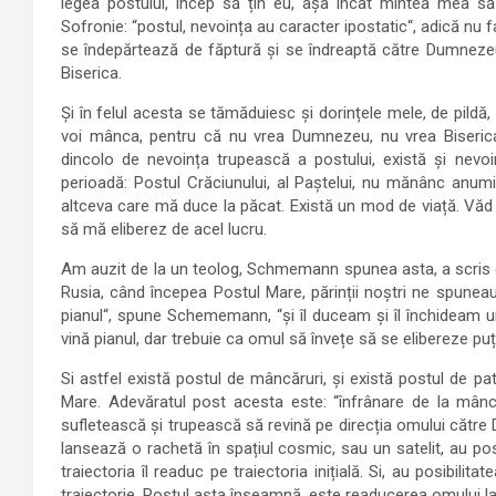
legea postului, încep să țin eu, așa încât mintea mea s
Sofronie: “postul, nevoința au caracter ipostatic“, adică nu
se îndepărtează de făptură și se îndreaptă către Dumneze
Biserica.
Și în felul acesta se tămăduiesc și dorințele mele, de pil
voi mânca, pentru că nu vrea Dumnezeu, nu vrea Biserica
dincolo de nevoința trupească a postului, există și nevo
perioadă: Postul Crăciunului, al Paștelui, nu mănânc anumi
altceva care mă duce la păcat. Există un mod de viață. Văd
să mă eliberez de acel lucru.
Am auzit de la un teolog, Schmemann spunea asta, a scris 
Rusia, când începea Postul Mare, părinții noștri ne spunea
pianul“, spune Schememann, “și îl duceam și îl închideam u
vină pianul, dar trebuie ca omul să învețe să se elibereze p
Si astfel există postul de mâncăruri, și există postul de p
Mare. Adevăratul post acesta este: “înfrânare de la mâncă
sufletească și trupească să revină pe direcția omului cătr
lansează o rachetă în spațiul cosmic, sau un satelit, au pos
traiectoria îl readuc pe traiectoria inițială. Si, au posibilit
traiectorie. Postul asta înseamnă, este readucerea omului 