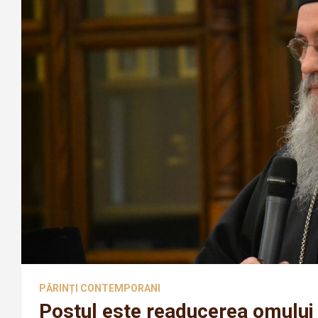
PĂRINȚI CONTEMPORANI
Postul este readucerea omului