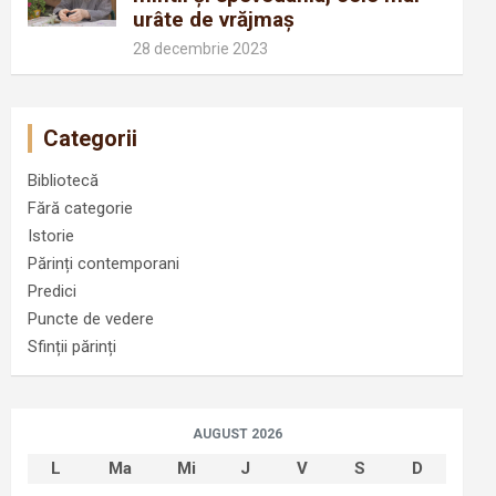
urâte de vrăjmaș
28 decembrie 2023
Categorii
Bibliotecă
Fără categorie
Istorie
Părinți contemporani
Predici
Puncte de vedere
Sfinții părinți
AUGUST 2026
L
Ma
Mi
J
V
S
D