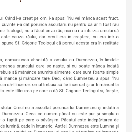
. Când l-a creat pe om, i-a spus: “Nu vei mânca acest fruct,
 cuvinte i-a dat porunca ascultării, nu pentru că ar fi fost rău
rie Teologul, nu a făcut ceva rău, nici nu i-a interzis omului să
ste cauza răului, dar omul era în creștere, nu era într-o
spune Sf. Grigorie Teologul că pomul acesta era în realitate
a, comuniunea absolută a omului cu Dumnezeu, în limitele
 asemenea pruncului care se naște, și nu poate mânca îndată
 trebuie să mănânce anumite alimente, care sunt foarte simple
 să mance și mâncare tare. Deci, când Dumnezeu a spus: “Nu
ia să-l încerce, omul trebuia să fie încercat și ar fi mâncat la
ta este tâlcuirea pe care o dă Sf. Grigorie Teologul și, firește,
ostului. Omul nu a ascultat porunca lui Dumnezeu și îndată a
de Dumnezeu. Ceea ce numim păcat nu este pur și simplu o
ar o faptă pe care o săvârșim. Păcatul este îndepărtarea de
e lumină, cade în întuneric. Astfel, Dumnezeu este Lumina și