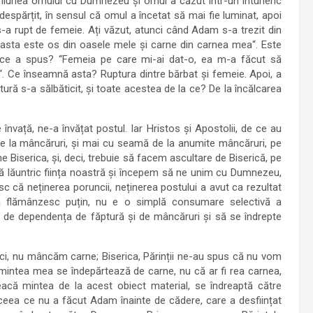
muniunea omului cu Dumnezeu și omul a căzut într-un întuneric
espărțit, în sensul că omul a încetat să mai fie luminat, apoi
-a rupt de femeie. Ați văzut, atunci când Adam s-a trezit din
easta este os din oasele mele și carne din carnea mea“. Este
, ce a spus? “Femeia pe care mi-ai dat-o, ea m-a făcut să
. Ce înseamnă asta? Ruptura dintre bărbat și femeie. Apoi, a
tură s-a sălbăticit, și toate acestea de la ce? De la încălcarea
 învață, ne-a învățat postul. Iar Hristos și Apostolii, de ce au
 de la mâncăruri, și mai cu seamă de la anumite mâncăruri, pe
 Biserica, și, deci, trebuie să facem ascultare de Biserică, pe
că lăuntric ființa noastră și începem să ne unim cu Dumnezeu,
sc că neținerea poruncii, neținerea postului a avut ca rezultat
 flămânzesc puțin, nu e o simplă consumare selectivă a
e de dependența de făptură și de mâncăruri și să se îndrepte
eci, nu mâncăm carne; Biserica, Părinții ne-au spus că nu vom
mintea mea se îndepărtează de carne, nu că ar fi rea carnea,
acă mintea de la acest obiect material, se îndreaptă către
, ceea ce nu a făcut Adam înainte de cădere, care a desființat