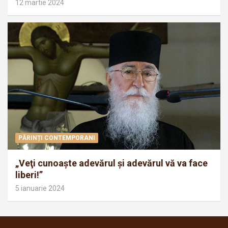
12 martie 2024
PĂRINȚI CONTEMPORANI
„Veţi cunoaşte adevărul şi adevărul vă va face
liberi!”
5 ianuarie 2024