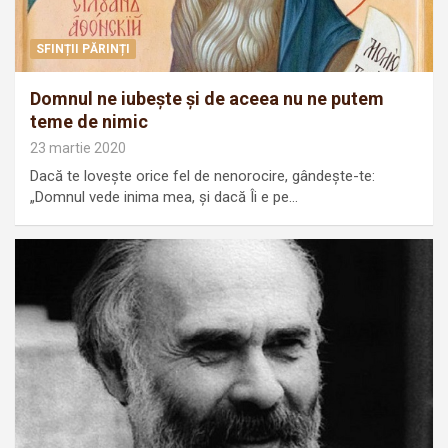
SFINȚII PĂRINȚI
Domnul ne iubeşte şi de aceea nu ne putem
teme de nimic
23 martie 2020
Dacă te loveşte orice fel de nenorocire, gândeşte-te:
„Domnul vede inima mea, şi dacă Îi e pe…