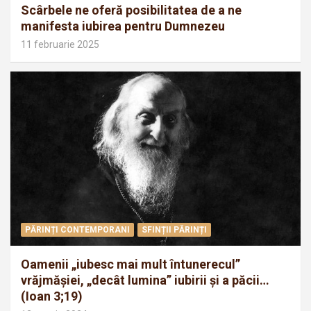
Scârbele ne oferă posibilitatea de a ne
manifesta iubirea pentru Dumnezeu
11 februarie 2025
PĂRINȚI CONTEMPORANI
SFINȚII PĂRINȚI
Oamenii „iubesc mai mult întunerecul”
vrăjmăşiei, „decât lumina” iubirii şi a păcii…
(Ioan 3;19)