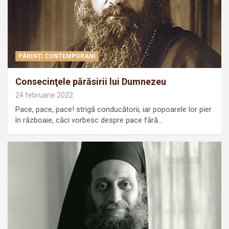
PĂRINȚI CONTEMPORANI
Consecinţele părăsirii lui Dumnezeu
24 februarie 2022
Pace, pace, pace! strigă conducătorii, iar popoarele lor pier
în războaie, căci vorbesc despre pace fără…