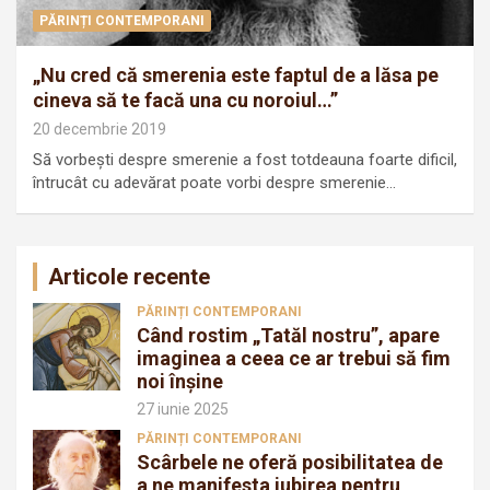
PĂRINȚI CONTEMPORANI
„Nu cred că smerenia este faptul de a lăsa pe
cineva să te facă una cu noroiul…”
20 decembrie 2019
Să vorbeşti despre smerenie a fost totdeauna foarte dificil,
întrucât cu adevărat poate vorbi despre smerenie…
Articole recente
PĂRINȚI CONTEMPORANI
Când rostim „Tatăl nostru”, apare
imaginea a ceea ce ar trebui să fim
noi înșine
27 iunie 2025
PĂRINȚI CONTEMPORANI
Scârbele ne oferă posibilitatea de
a ne manifesta iubirea pentru