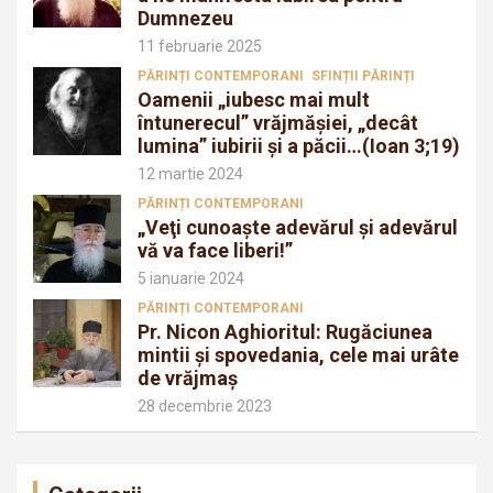
Dumnezeu
11 februarie 2025
PĂRINȚI CONTEMPORANI
SFINȚII PĂRINȚI
Oamenii „iubesc mai mult
întunerecul” vrăjmăşiei, „decât
lumina” iubirii şi a păcii…(Ioan 3;19)
12 martie 2024
PĂRINȚI CONTEMPORANI
„Veţi cunoaşte adevărul şi adevărul
vă va face liberi!”
5 ianuarie 2024
PĂRINȚI CONTEMPORANI
Pr. Nicon Aghioritul: Rugăciunea
mintii și spovedania, cele mai urâte
de vrăjmaș
28 decembrie 2023