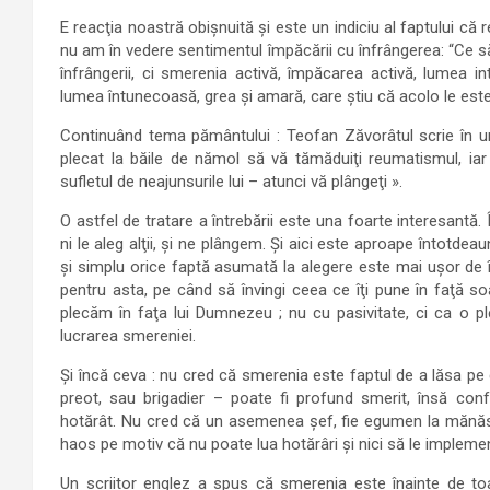
E reacţia noastră obişnuită şi este un indiciu al faptului că
nu am în vedere sentimentul împăcării cu înfrângerea: “Ce s
înfrângerii, ci smerenia activă, împăcarea activă, lumea int
lumea întunecoasă, grea şi amară, care ştiu că acolo le este 
Continuând tema pământului : Teofan Zăvorâtul scrie în un
plecat la băile de nămol să vă tămăduiţi reumatismul, ia
sufletul de neajunsurile lui – atunci vă plângeţi ».
O astfel de tratare a întrebării este una foarte interesantă. 
ni le aleg alţii, şi ne plângem. Şi aici este aproape întotd
şi simplu orice faptă asumată la alegere este mai uşor de înd
pentru asta, pe când să învingi ceea ce îţi pune în faţă s
plecăm în faţa lui Dumnezeu ; nu cu pasivitate, ci ca o p
lucrarea smereniei.
Şi încă ceva : nu cred că smerenia este faptul de a lăsa pe 
preot, sau brigadier – poate fi profund smerit, însă con
hotărât. Nu cred că un asemenea şef, fie egumen la mănăst
haos pe motiv că nu poate lua hotărâri şi nici să le implem
Un scriitor englez a spus că smerenia este înainte de toa