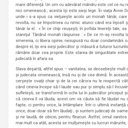
mare diferenţă. Un om cu adevărat mândru este cel ce nu re
nici omenească ; acesta îşi este sieşi lege. În viaţa Avvei 
unde i s-a spus ca vieţuieşte acolo un monah tânăr, care 
revolta, nu se împotrivea cu nimic atunci când era înjosit ş
tânăr la el : « În ce chip reuşeşti, în pofida tinereţii tale, sa
stareţul. Tânărul monah răspunse : « De ce m-aş revolta la
smerenia, ci libera opinie, nesupusă nu doar condamnării oame
despre el, îşi era sieşi judecător şi măsură a tuturor lucru
rămâne doar cea proprie. Este starea de singurătate extr
judecată în afara sa.
Slava deşartă, altfel spus – vanitatea, se deosebeşte mult
şi judecata omenească, însă nu şi de cea divină. În această 
cerşeşte ovaţii chiar şi de la cei cărora nu le respectă câ
când cineva începe să-l laude sau pur şi simplu să-l încuviin
sufleteşti, se transformă în ochii lui în judecător priceput ş
că cineva îl va lăuda, acest om va căuta să fie lăudat nu 
fapte, ci pentru orice, la întâmplare. Într-o ultimă instanţ
orice, doar-doar să fim lăudaţi ; şi suntem judecaţi de oamen
şi ne laudă, de obicei, pentru fleacuri. Astfel, omul vanit
mai mult ca atât, acesta se mulţumeşte cu lucruri mărunte, 