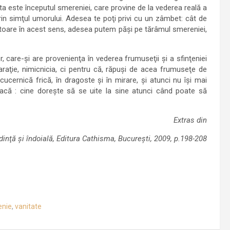
sta este începutul smereniei, care provine de la vederea reală a
prin simţul umorului. Adesea te poţi privi cu un zâmbet: cât de
zătoare în acest sens, adesea putem păşi pe tărâmul smereniei,
, care-şi are provenienţa în vederea frumuseţii şi a sfinţeniei
araţie, nimicnicia, ci pentru că, răpuşi de acea frumuseţe de
cernică frică, în dragoste şi în mirare, şi atunci nu îşi mai
acă : cine doreşte să se uite la sine atunci când poate să
Extras din
dinţă şi îndoială, Editura Cathisma, Bucureşti, 2009, p.198-208
enie
,
vanitate