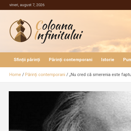
Sari
vineri, august 7, 2026
la
conținut
Coloana Infinitului
Sfinții părinți
Părinți contemporani
Istorie
Pun
Home
Părinți contemporani
„Nu cred că smerenia este faptul