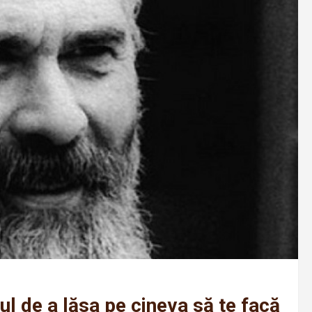
l de a lăsa pe cineva să te facă