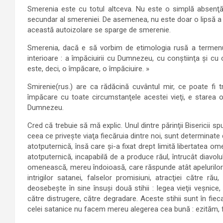
Smerenia este cu totul altceva. Nu este o simplă absenţă a
secundar al smereniei. De asemenea, nu este doar o lipsă a mâ
această autoizolare se sparge de smerenie.
Smerenia, dacă e să vorbim de etimologia rusă a termenul
interioare : a împăciuirii cu Dumnezeu, cu conştiinţa şi c
este, deci, o împăcare, o împăciuire. »
Smirenie(rus.) are ca rădăcină cuvântul mir, ce poate fi 
împăcare cu toate circumstanţele acestei vieţi, e starea o
Dumnezeu.
Cred că trebuie să mă explic. Unul dintre părinţii Bisericii 
ceea ce priveşte viaţa fiecăruia dintre noi, sunt determinate 
atotputernică, însă care şi-a fixat drept limită libertatea 
atotputernică, incapabilă de a produce răul, întrucât diavol
omenească, mereu îndoioasă, care răspunde atât apelurilor 
intrigilor satanei, falselor promisiuni, atracţiei către 
deosebeşte în sine însuşi două stihii : legea vieţii veşnic
către distrugere, către degradare. Aceste stihii sunt în fiec
celei satanice nu facem mereu alegerea cea bună : ezităm, 