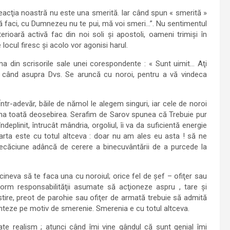
 reacţia noastră nu este una smerită. Iar când spun « smerită »
ă faci, cu Dumnezeu nu te pui, mă voi smeri…”. Nu sentimentul
erioară activă fac din noi soli şi apostoli, oameni trimişi în
locul firesc şi acolo vor agonisi harul.
a din scrisorile sale unei corespondente : « Sunt uimit… Aţi
r când asupra Dvs. Se aruncă cu noroi, pentru a vă vindeca
Într-adevăr, băile de nămol le alegem singuri, iar cele de noroi
eauna toată deosebirea. Serafim de Sarov spunea că Trebuie pur
eplinit, întrucât mândria, orgoliul, îi va da suficientă energie
oarta este cu totul altceva : doar nu am ales eu asta ! să ne
lecăciune adâncă de cerere a binecuvântării de a purcede la
cineva să te faca una cu noroiul; orice fel de şef – ofiţer sau
form responsabilităţii asumate să acţioneze aspru , tare şi
ire, preot de parohie sau ofiţer de armată trebuie să admită
enteze pe motiv de smerenie. Smerenia e cu totul altceva.
te realism ; atunci când îmi vine gândul că sunt genial îmi