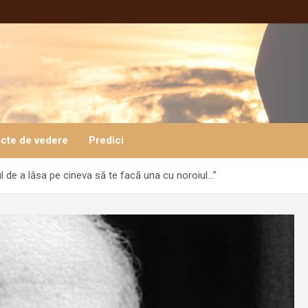
cte de vedere
Predici
 de a lăsa pe cineva să te facă una cu noroiul…”