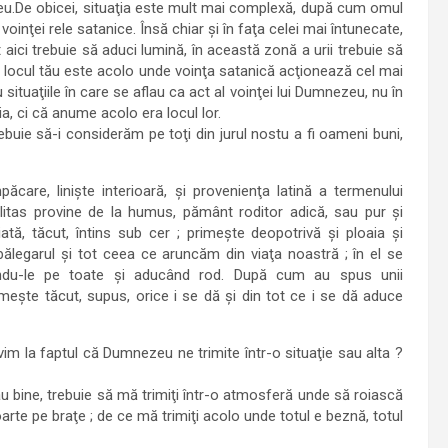
ezeu.De obicei, situaţia este mult mai complexă, după cum omul
oinţei rele satanice. Însă chiar şi în faţa celei mai întunecate,
aici trebuie să aduci lumină, în această zonă a urii trebuie să
: locul tău este acolo unde voinţa satanică acţionează cel mai
u situaţiile în care se aflau ca act al voinţei lui Dumnezeu, nu în
a, ci că anume acolo era locul lor.
uie să-i considerăm pe toţi din jurul nostu a fi oameni buni,
care, linişte interioară, şi provenienţa latină a termenului
litas provine de la humus, pământ roditor adică, sau pur şi
ă, tăcut, întins sub cer ; primeşte deopotrivă şi ploaia şi
bălegarul şi tot ceea ce aruncăm din viaţa noastră ; în el se
imindu-le pe toate şi aducând rod. După cum au spus unii
meşte tăcut, supus, orice i se dă şi din tot ce i se dă aduce
im la faptul că Dumnezeu ne trimite într-o situaţie sau alta ?
au bine, trebuie să mă trimiţi într-o atmosferă unde să roiască
rte pe braţe ; de ce mă trimiţi acolo unde totul e beznă, totul