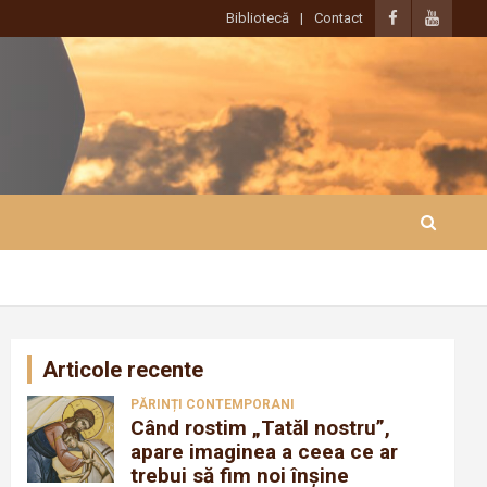
Bibliotecă
Contact
Articole recente
PĂRINȚI CONTEMPORANI
Când rostim „Tatăl nostru”,
apare imaginea a ceea ce ar
trebui să fim noi înșine