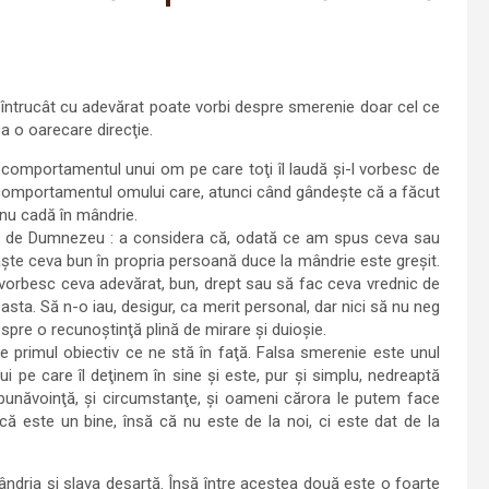
, întrucât cu adevărat poate vorbi despre smerenie doar cel ce
a o oarecare direcţie.
comportamentul unui om pe care toţi îl laudă şi-l vorbesc de
a comportamentul omului care, atunci când gândeşte că a făcut
nu cadă în mândrie.
aţă de Dumnezeu : a considera că, odată ce am spus ceva sau
şte ceva bun în propria persoană duce la mândrie este greşit.
vorbesc ceva adevărat, bun, drept sau să fac ceva vrednic de
sta. Să n-o iau, desigur, ca merit personal, dar nici să nu neg
 spre o recunoştinţă plină de mirare şi duioşie.
e primul obiectiv ce ne stă în faţă. Falsa smerenie este unul
lui pe care îl deţinem în sine şi este, pur şi simplu, nedreaptă
bunăvoinţă, şi circumstanţe, şi oameni cărora le putem face
 că este un bine, însă că nu este de la noi, ci este dat de la
mândria şi slava deşartă. Însă între acestea două este o foarte