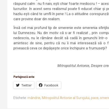
răspund calm : nu fi naiv, eşti chiar foarte mediocru ! – ace
lucrurilor. In acest sens realismul poate fi educat chiar şi 
hazliu eşti când te umfli în pene ! La o atitudine corespun
care provine doar din realism.
Însă cel mai profund tip de smerenie este smerenia sfinţilor
lui Dumnezeu. Nu din motiv că s-ar fi realizat , prin comp
nedescris, nu le rămâne decât să cadă în genunchi într-o cu
amintesc de sine, pentru că nu îi mai interesează să o f
privească ceva ce depăşeşte orice închipuire a frumuseţii?
Mitropolitul Antonie, Despre cre
Partajează asta:
Twitter
Facebook
Etichete:
mândrie
,
Mitropolitul Antonie al Surojului
,
pace
,
smer