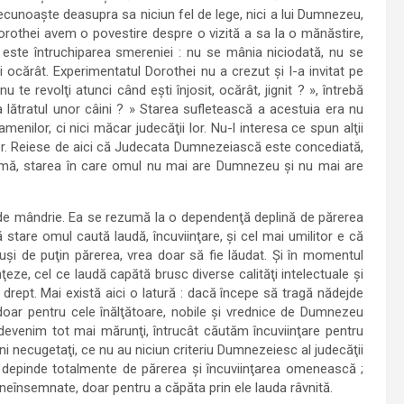
cunoaşte deasupra sa niciun fel de lege, nici a lui Dumnezeu,
Dorothei avem o povestire despre o vizită a sa la o mănăstire,
este întruchiparea smereniei : nu se mânia niciodată, nu se
i ocărât. Experimentatul Dorothei nu a crezut şi l-a invitat pe
 nu te revolţi atunci când eşti înjosit, ocărât, jignit ? », întrebă
 lătratul unor câini ? » Starea sufletească a acestuia era nu
nilor, ci nici măcar judecăţii lor. Nu-l interesa ce spun alţii
rilor. Reiese de aici că Judecata Dumnezeiască este concediată,
emă, starea în care omul nu mai are Dumnezeu şi nu mai are
 de mândrie. Ea se rezumă la o dependenţă deplină de părerea
stare omul caută laudă, încuviinţare, şi cel mai umilitor e că
tuşi de puţin părerea, vrea doar să fie lăudat. Şi în momentul
ţeze, cel ce laudă capătă brusc diverse calităţi intelectuale şi
i drept. Mai există aici o latură : dacă începe să tragă nădejde
doar pentru cele înălţătoare, nobile şi vrednice de Dumnezeu
ă devenim tot mai mărunţi, întrucât căutăm încuviinţare pentru
i necugetaţi, ce nu au niciun criteriu Dumnezeiesc al judecăţii
os depinde totalmente de părerea şi încuviinţarea omenească ;
neînsemnate, doar pentru a căpăta prin ele lauda râvnită.