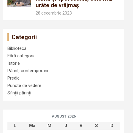
urâte de vrăjmaș
28 decembrie 2023
Categorii
Bibliotecă
Fără categorie
Istorie
Părinți contemporani
Predici
Puncte de vedere
Sfinții părinți
AUGUST 2026
L
Ma
Mi
J
V
S
D