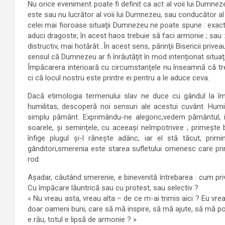
Nu orice eveniment poate fi definit ca act al voii lui Dumn
este sau nu lucrător al voii lui Dumnezeu, sau conducător al v
celei mai fioroase situaţii Dumnezeu ne poate spune : exact 
aduci dragoste, în acest haos trebuie să faci armonie ; sau 
distructiv, mai hotărât…În acest sens, părinţii Bisericii privea
sensul că Dumnezeu ar fi înrăutăţit în mod intenţionat situaţi
Împăcarera interioară cu circumstanţele nu înseamnă că treb
ci că locul nostru este printre ei pentru a le aduce ceva.
Dacă etimologia termenului slav ne duce cu gândul la împă
humilitas, descoperă noi sensuri ale acestui cuvânt. Humi
simplu pământ. Exprimându-ne alegoric,vedem pământul, iat
soarele, şi seminţele, cu aceeaşi neîmpotrivire ; primeşte 
înfige plugul şi-l răneşte adânc, iar el stă tăcut, pr
gânditori,smerenia este starea sufletului omenesc care pri
rod.
Aşadar, căutând smerenie, e binevenită întrebarea : cum priv
Cu împăcare lăuntrică sau cu protest, sau selectiv ?
« Nu vreau asta, vreau alta – de ce m-ai trimis aici ? Eu vre
doar oameni buni, care să mă inspire, să mă ajute, să mă poa
e rău, totul e lipsă de armonie ? »