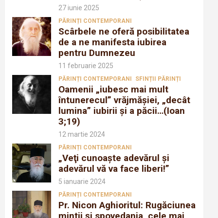
27 iunie 2025
PĂRINȚI CONTEMPORANI
Scârbele ne oferă posibilitatea
de a ne manifesta iubirea
pentru Dumnezeu
11 februarie 2025
PĂRINȚI CONTEMPORANI
SFINȚII PĂRINȚI
Oamenii „iubesc mai mult
întunerecul” vrăjmăşiei, „decât
lumina” iubirii şi a păcii…(Ioan
3;19)
12 martie 2024
PĂRINȚI CONTEMPORANI
„Veţi cunoaşte adevărul şi
adevărul vă va face liberi!”
5 ianuarie 2024
PĂRINȚI CONTEMPORANI
Pr. Nicon Aghioritul: Rugăciunea
mintii și spovedania, cele mai