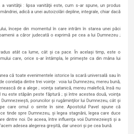
 vanităţii : lipsa vanităţii este, cum s-ar spune, un produs
ndriei, adică a unei autoizolări depline, integrale, chiar dacă
ui, începe din momentul în care intrăm în starea unei păci
u oamenii a căror judecată o exprimă pe cea a lui Dumnezeu ;
tradus atât ca lume, cât şi ca pace. În acelaşi timp, este o
mului care, orice s-ar întâmpla, le primeşte ca din mâna lui
spunea că toate evenimentele istorice la scară universală sau în
de corelaţia dintre trei voinţe : voia lui Dumnezeu, mereu bună,
omenească de a alege ; voinţa satanică, mereu malefică, însă nu
ul nu este stăpân peste făptură ; şi între acestea două, voinţa
Dumnezeieşti, poruncilor şi rugăminţilor lui Dumnezeu, cât şi
rău, pe care omul o simte în sine. Apostolul Pavel spune că
e, ce tinde spre Dumnezeu, şi legea stagnării, legea care duce
are dintre noi. De aceea, între influenţa voii Dumnezeieşti şi a
facem adesea alegerea greşită, dar uneori şi pe cea bună.