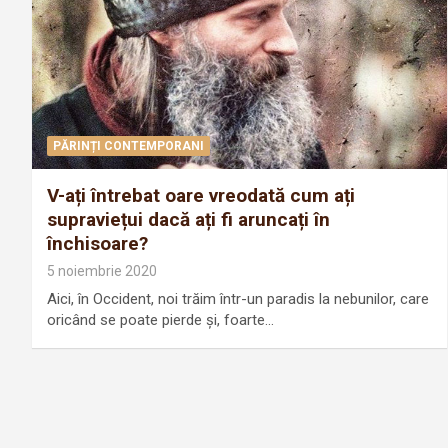
PĂRINȚI CONTEMPORANI
V-ați întrebat oare vreodată cum ați
supraviețui dacă ați fi aruncați în
închisoare?
5 noiembrie 2020
Aici, în Occident, noi trăim într-un paradis la nebunilor, care
oricând se poate pierde şi, foarte…