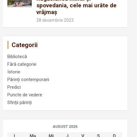
spovedania, cele mai urâte de
vrăjmaș
28 decembrie 2023
Categorii
Bibliotecă
Fără categorie
Istorie
Părinți contemporani
Predici
Puncte de vedere
Sfinții părinți
AUGUST 2026
L
Ma
Mi
J
V
S
D