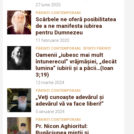
27 iunie 2025
PĂRINȚI CONTEMPORANI
Scârbele ne oferă posibilitatea
de a ne manifesta iubirea
pentru Dumnezeu
11 februarie 2025
PĂRINȚI CONTEMPORANI
SFINȚII PĂRINȚI
Oamenii „iubesc mai mult
întunerecul” vrăjmăşiei, „decât
lumina” iubirii şi a păcii…(Ioan
3;19)
12 martie 2024
PĂRINȚI CONTEMPORANI
„Veţi cunoaşte adevărul şi
adevărul vă va face liberi!”
5 ianuarie 2024
PĂRINȚI CONTEMPORANI
Pr. Nicon Aghioritul:
Rugăciunea mintii și