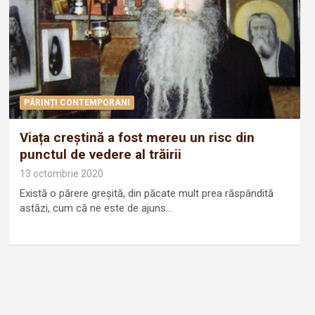
PĂRINȚI CONTEMPORANI
Viața creștină a fost mereu un risc din
punctul de vedere al trăirii
13 octombrie 2020
Există o părere greșită, din păcate mult prea răspândită
astăzi, cum că ne este de ajuns…