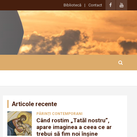
Bibliotecă
Contact
Articole recente
PĂRINȚI CONTEMPORANI
Când rostim „Tatăl nostru”,
apare imaginea a ceea ce ar
trebui să fim noi înșine