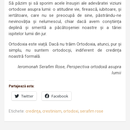
Să păzim și să sporim acele însușiri ale adevăratei viziuni
ortodoxe asupra lumii: o atitudine vie, firească, iubitoare, și
iertătoare, care nu se preocupă de sine, păstrându-ne
nevinovăția și nelumescul, chiar dacă avem conștiința
deplină și smerită a păcătoșeniei noastre și a tăriei
ispitelor lumii din jur.
Ortodoxia este viață. Dacă nu trăim Ortodoxia, atunci, pur și
simplu, nu suntem ortodocși, indiferent de credința
noastră formală.
Ieromonah Serafim Rose, Perspectiva ortodoxă asupra
lumii
Partajează asta:
Twitter
Facebook
Etichete:
credinţa
,
crestinism
,
ortodoxi
,
serafim rose