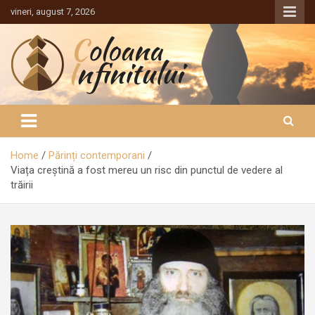
Sari
vineri, august 7, 2026
la
conținut
Coloana Infinitului
Home
Părinți contemporani
Viața creștină a fost mereu un risc din punctul de vedere al
trăirii