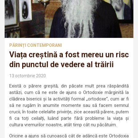
PĂRINȚI CONTEMPORANI
Viața creștină a fost mereu un risc
din punctul de vedere al trăirii
13 octombrie 2020
Există o părere greșită, din păcate mult prea răspândită
astăzi, cum că ne este de ajuns o Ortodoxie mărginită la
clădirea bisericii și la activități formal „ortodoxe”, cum ar fi
să ne rugăm în anumite momente sau să facem semnul
crucii; în toate celelalte privințe, zice această părere, putem
fi ca toți ceilalți, luând parte fără probleme la viața și
cultura vremurilor noastre, atât timp cât nu păcătuim.
Oricine a ajuns să cunoască cât de adâncă este Ortodoxia