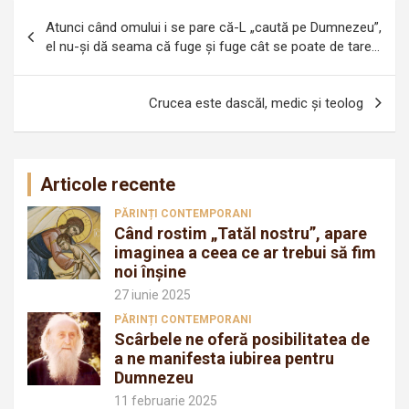
Navigare
Atunci când omului i se pare că-L „caută pe Dumnezeu”,
în
el nu-și dă seama că fuge și fuge cât se poate de tare…
articole
Crucea este dascăl, medic şi teolog
Articole recente
PĂRINȚI CONTEMPORANI
Când rostim „Tatăl nostru”, apare
imaginea a ceea ce ar trebui să fim
noi înșine
27 iunie 2025
PĂRINȚI CONTEMPORANI
Scârbele ne oferă posibilitatea de
a ne manifesta iubirea pentru
Dumnezeu
11 februarie 2025