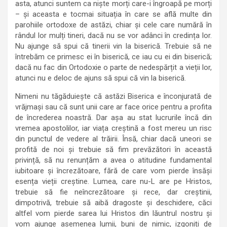
asta, atunci suntem ca niște morți care-i îngroapă pe morți
– și aceasta e tocmai situația în care se află multe din
parohiile ortodoxe de astăzi, chiar și cele care numără în
rândul lor mulți tineri, dacă nu se vor adânci în credința lor.
Nu ajunge să spui că tinerii vin la biserică. Trebuie să ne
întrebăm ce primesc ei în biserică, ce iau cu ei din biserică;
dacă nu fac din Ortodoxie o parte de nedespărțit a vieții lor,
atunci nu e deloc de ajuns să spui că vin la biserică.
Nimeni nu tăgăduiește că astăzi Biserica e înconjurată de
vrăjmași sau că sunt unii care ar face orice pentru a profita
de încrederea noastră. Dar așa au stat lucrurile încă din
vremea apostolilor, iar viața creștină a fost mereu un risc
din punctul de vedere al trăirii. Însă, chiar dacă uneori se
profită de noi și trebuie să fim prevăzători în această
privință, să nu renunțăm a avea o atitudine fundamental
iubitoare și încrezătoare, fără de care vom pierde însăși
esența vieții creștine. Lumea, care nu-L are pe Hristos,
trebuie să fie neîncrezătoare și rece, dar creștinii,
dimpotrivă, trebuie să aibă dragoste și deschidere, căci
altfel vom pierde sarea lui Hristos din lăuntrul nostru și
vom ajunge asemenea lumii, buni de nimic, izgoniți de