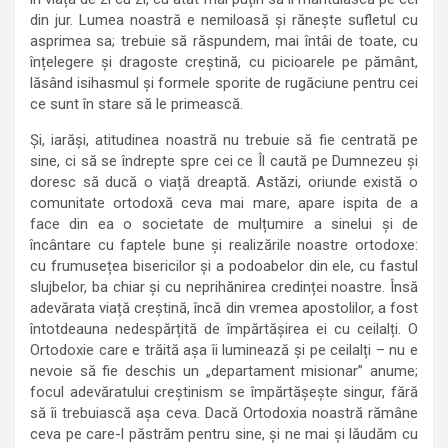
din jur. Lumea noastră e nemiloasă și rănește sufletul cu
asprimea sa; trebuie să răspundem, mai întâi de toate, cu
înțelegere și dragoste creștină, cu picioarele pe pământ,
lăsând isihasmul și formele sporite de rugăciune pentru cei
ce sunt în stare să le primească.
Și, iarăși, atitudinea noastră nu trebuie să fie centrată pe
sine, ci să se îndrepte spre cei ce Îl caută pe Dumnezeu și
doresc să ducă o viață dreaptă. Astăzi, oriunde există o
comunitate ortodoxă ceva mai mare, apare ispita de a
face din ea o societate de mulțumire a sinelui și de
încântare cu faptele bune și realizările noastre ortodoxe:
cu frumusețea bisericilor și a podoabelor din ele, cu fastul
slujbelor, ba chiar și cu neprihănirea credinței noastre. Însă
adevărata viață creștină, încă din vremea apostolilor, a fost
întotdeauna nedespărțită de împărtășirea ei cu ceilalți. O
Ortodoxie care e trăită așa îi luminează și pe ceilalți – nu e
nevoie să fie deschis un „departament misionar” anume;
focul adevăratului creștinism se împărtășește singur, fără
să îi trebuiască așa ceva. Dacă Ortodoxia noastră rămâne
ceva pe care-l păstrăm pentru sine, și ne mai și lăudăm cu