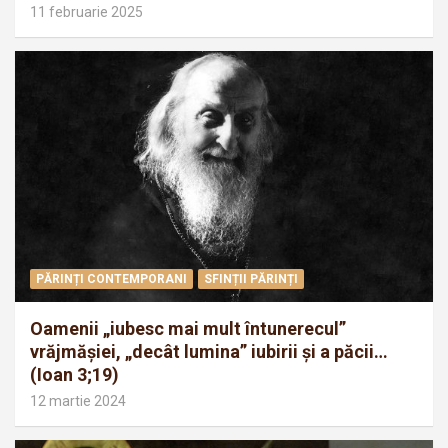
11 februarie 2025
PĂRINȚI CONTEMPORANI
SFINȚII PĂRINȚI
Oamenii „iubesc mai mult întunerecul”
vrăjmăşiei, „decât lumina” iubirii şi a păcii…
(Ioan 3;19)
12 martie 2024