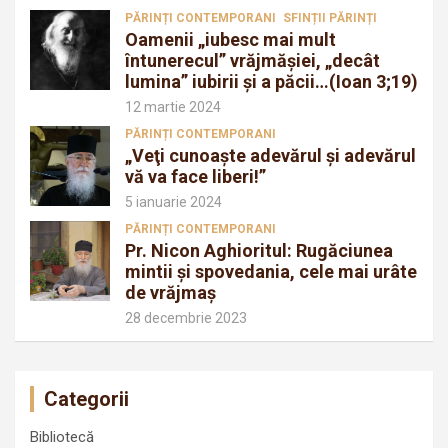
PĂRINȚI CONTEMPORANI
SFINȚII PĂRINȚI
Oamenii „iubesc mai mult
întunerecul” vrăjmăşiei, „decât
lumina” iubirii şi a păcii…(Ioan 3;19)
12 martie 2024
PĂRINȚI CONTEMPORANI
„Veţi cunoaşte adevărul şi adevărul
vă va face liberi!”
5 ianuarie 2024
PĂRINȚI CONTEMPORANI
Pr. Nicon Aghioritul: Rugăciunea
mintii și spovedania, cele mai urâte
de vrăjmaș
28 decembrie 2023
Categorii
Bibliotecă