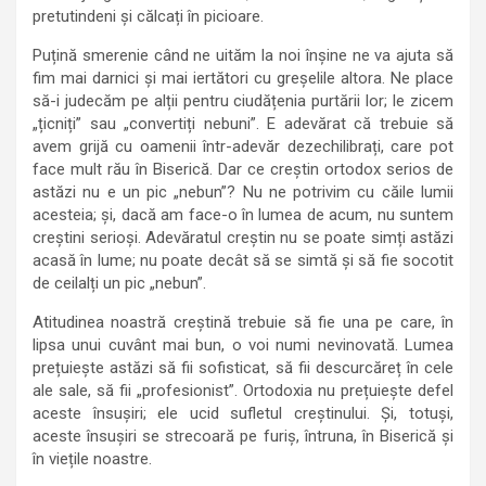
pretutindeni și călcați în picioare.
Puțină smerenie când ne uităm la noi înșine ne va ajuta să
fim mai darnici și mai iertători cu greșelile altora. Ne place
să-i judecăm pe alții pentru ciudățenia purtării lor; le zicem
„țicniți” sau „convertiți nebuni”. E adevărat că trebuie să
avem grijă cu oamenii într-adevăr dezechilibrați, care pot
face mult rău în Biserică. Dar ce creștin ortodox serios de
astăzi nu e un pic „nebun”? Nu ne potrivim cu căile lumii
acesteia; și, dacă am face-o în lumea de acum, nu suntem
creștini serioși. Adevăratul creștin nu se poate simți astăzi
acasă în lume; nu poate decât să se simtă și să fie socotit
de ceilalți un pic „nebun”.
Atitudinea noastră creștină trebuie să fie una pe care, în
lipsa unui cuvânt mai bun, o voi numi nevinovată. Lumea
prețuiește astăzi să fii sofisticat, să fii descurcăreț în cele
ale sale, să fii „profesionist”. Ortodoxia nu prețuiește defel
aceste însușiri; ele ucid sufletul creștinului. Și, totuși,
aceste însușiri se strecoară pe furiș, întruna, în Biserică și
în viețile noastre.