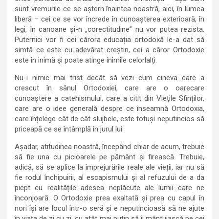
sunt vremurile ce se aștern înaintea noastră, aici, în lumea
liberă – cei ce se vor încrede în cunoașterea exterioară, în
legi, în canoane și-n „corectitudine” nu vor putea rezista.
Puternici vor fi cei cărora educația ortodoxă le-a dat să
simtă ce este cu adevărat creștin, cei a căror Ortodoxie
este în inimă și poate atinge inimile celorlalți.
Nu-i nimic mai trist decât să vezi cum cineva care a
crescut în sânul Ortodoxiei, care are o oarecare
cunoaștere a catehismului, care a citit din Viețile Sfinților,
care are o idee generală despre ce înseamnă Ortodoxia,
care înțelege cât de cât slujbele, este totuși neputincios să
priceapă ce se întâmplă în jurul lui.
Așadar, atitudinea noastră, începând chiar de acum, trebuie
să fie una cu picioarele pe pământ și firească. Trebuie,
adică, să se aplice la împrejurările reale ale vieții, iar nu să
fie rodul închipuirii, al escapismului și al refuzului de a da
piept cu realitățile adesea neplăcute ale lumii care ne
înconjoară. O Ortodoxie prea exaltată și prea cu capul în
nori își are locul într-o seră și e neputincioasă să ne ajute
în viața de zi cu zi, cu atât mai puțin să îi mântuiască pe cei