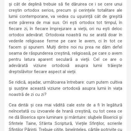
și cât de deplină trebuie să fie dăruirea ce i se cere unui
creștin ortodox serios, precum și cerințele totalitare ale
lumii contemporane, va vedea cu ușurință cât de greșită
este părerea de mai sus. Ori ești ortodox tot timpul, în
fiecare zi, în fiecare împrejurare a vieții, ori nu ești deloc
ortodox adevărat. Ortodoxia noastră nu se arată doar în
vederile religioase ferme pe care le avem, ci în tot ce
facem și spunem. Mulți dintre noi nu prea ne dăm defel
seama de răspunderea creștină, religioasă, pe care o avem
pentru latura aparent seculară a vieții. Cel ce are o
adevărată viziune ortodoxă asupra lumii trăiește
dreptslăvitor fiecare aspect al vieții.
Se ridică, așadar, următoarea întrebare: cum putem cultiva
și susține această viziune ortodoxă asupra lumii în viața
noastră de zi cu zi?
Cea dintâi și cea mai vădită cale este de a fi în legătură
neîncetată cu izvoarele de hrană creștină, cu tot ceea ce
ne dă Biserica spre luminare și mântuire: slujbele Bisericii și
Sfintele Taine, Sfânta Scriptură, Viețile Sfinților, scrierile
Sfinților Părinți. Trebuie citite, bineînțeles, cărțile potrivite cu