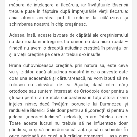
măsura de înțelegere a fiecăruia, iar învățăturile Bisericii
trebuie puse în făptuire după împrejurările vieții fiecăruia;
abia atunci acestea pot fi rodnice la călăuzirea și
schimbarea noastră în chip creștinesc.
Adesea, însă, aceste izvoare de căpătâi ale creștinismului
nu dau roadă în întregime, ba uneori nu dau nicio roadă –
fiindcă nu avem o dreaptă atitudine creștină în privința lor
și a vieții creștine pe care ar trebui s-o insufle.
Hrana duhovnicească creștină, prin natura sa, este ceva
viu și ziditor; dacă atitudinea noastră în ce o privește este
doar una academică și cărturărească, nu vom izbuti să ne
folosim cu adevărat de ea. Așadar, dacă citim cărți
ortodoxe sau suntem interesați de Ortodoxie doar pentru a
ști sau pentru a ne etala cunoașterea în fața altora, n-am
înțeles nimic; dacă învățăm poruncile lui Dumnezeu și
rânduielile Bisericii Sale doar pentru a fi „corecți” și pentru a
judeca „incorectitudinea” celorlalți, n-am înțeles nimic.
Toate aceste lucruri nu trebuie să ne influențeze doar
gândirea, ci și să ne înrâurească viața și să o schimbe. În
orice perioadă de criză a lucrărilor omenești – așa cum