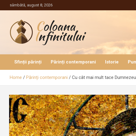
Sari
sâmbătă, august 8, 2026
la
conținut
Coloana Infinitului
Sfinții părinți
Părinți contemporani
Istorie
Pun
Home
Părinți contemporani
Cu cât mai mult tace Dumnezeu,