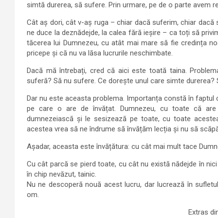
simtă durerea, să sufere. Prin urmare, pe de o parte avem 
Cât aș dori, cât v-aș ruga – chiar dacă suferim, chiar dacă 
ne duce la deznădejde, la calea fără ieșire – ca toți să priv
tăcerea lui Dumnezeu, cu atât mai mare să fie credința no
pricepe și că nu va lăsa lucrurile neschimbate.
Dacă mă întrebați, cred că aici este toată taina. Probl
suferă? Să nu sufere. Ce dorește unul care simte durerea? 
Dar nu este aceasta problema. Importanța constă în faptul 
pe care o are de învățat. Dumnezeu, cu toate că are s
dumnezeiască și le sesizează pe toate, cu toate acestea
acestea vrea să ne îndrume să învățăm lecția și nu să scăp
Așadar, aceasta este învățătura: cu cât mai mult tace Dumn
Cu cât parcă se pierd toate, cu cât nu există nădejde în nic
în chip nevăzut, tainic.
Nu ne descoperă nouă acest lucru, dar lucrează în sufletul
om.
Extras di