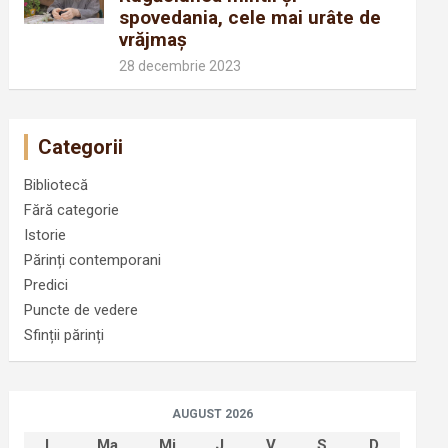
spovedania, cele mai urâte de
vrăjmaș
28 decembrie 2023
Categorii
Bibliotecă
Fără categorie
Istorie
Părinți contemporani
Predici
Puncte de vedere
Sfinții părinți
AUGUST 2026
L
Ma
Mi
J
V
S
D