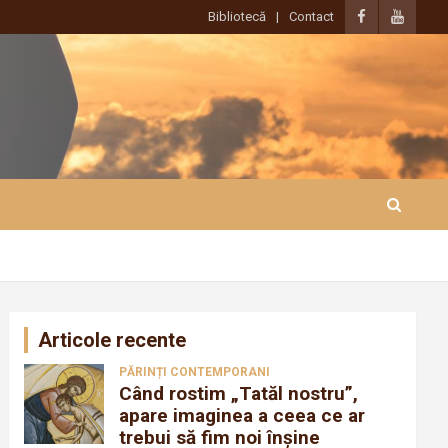
Bibliotecă
Contact
Articole recente
PĂRINȚI CONTEMPORANI
Când rostim „Tatăl nostru”,
apare imaginea a ceea ce ar
trebui să fim noi înșine