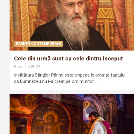
PĂRINȚI CONTEMPORANI
Cele din urmă sunt ca cele dintru început
9 martie 2021
Invăţătura Sfinţilor Părinţi este limpede în privinţa faptului
că Dumnezeu nu l-a creat pe om muritor,…