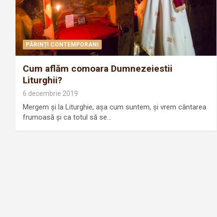
PĂRINȚI CONTEMPORANI
Cum aflăm comoara Dumnezeiestii
Liturghii?
6 decembrie 2019
Mergem şi la Liturghie, aşa cum suntem, şi vrem cântarea
frumoasă şi ca totul să se…