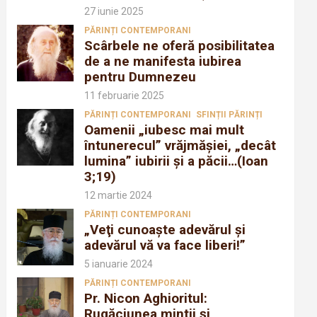
27 iunie 2025
PĂRINȚI CONTEMPORANI
Scârbele ne oferă posibilitatea
de a ne manifesta iubirea
pentru Dumnezeu
11 februarie 2025
PĂRINȚI CONTEMPORANI
SFINȚII PĂRINȚI
Oamenii „iubesc mai mult
întunerecul” vrăjmăşiei, „decât
lumina” iubirii şi a păcii…(Ioan
3;19)
12 martie 2024
PĂRINȚI CONTEMPORANI
„Veţi cunoaşte adevărul şi
adevărul vă va face liberi!”
5 ianuarie 2024
PĂRINȚI CONTEMPORANI
Pr. Nicon Aghioritul:
Rugăciunea mintii și