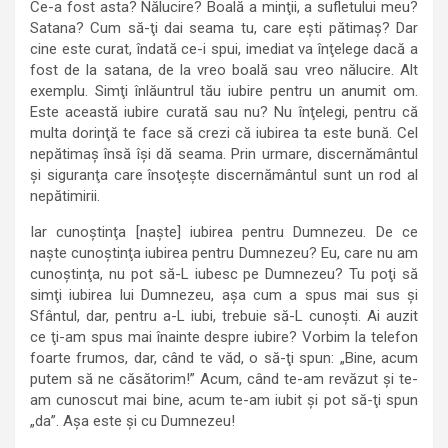
Ce-a fost asta? Nălucire? Boală a minţii, a sufletului meu?
Satana? Cum să-ţi dai seama tu, care eşti pătimaş? Dar
cine este curat, îndată ce-i spui, imediat va înţelege dacă a
fost de la satana, de la vreo boală sau vreo nălucire. Alt
exemplu. Simţi înlăuntrul tău iubire pentru un anumit om.
Este această iubire curată sau nu? Nu înţelegi, pentru că
multa dorinţă te face să crezi că iubirea ta este bună. Cel
nepătimaş însă îşi dă seama. Prin urmare, discernământul
şi siguranţa care însoţeşte discernământul sunt un rod al
nepătimirii.
Iar cunoştinţa [naşte] iubirea pentru Dumnezeu. De ce
naşte cunoştinţa iubirea pentru Dumnezeu? Eu, care nu am
cunoştinţa, nu pot să-L iubesc pe Dumnezeu? Tu poţi să
simţi iubirea lui Dumnezeu, aşa cum a spus mai sus şi
Sfântul, dar, pentru a-L iubi, trebuie să-L cunoşti. Ai auzit
ce ţi-am spus mai înainte despre iubire? Vorbim la telefon
foarte frumos, dar, când te văd, o să-ţi spun: „Bine, acum
putem să ne căsătorim!” Acum, când te-am revăzut şi te-
am cunoscut mai bine, acum te-am iubit şi pot să-ţi spun
„da”. Aşa este şi cu Dumnezeu!