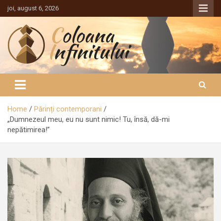
Sari
joi, august 6, 2026
la
conținut
Coloana Infinitului
Home
Părinți contemporani
„Dumnezeul meu, eu nu sunt nimic! Tu, însă, dă-mi
nepătimirea!”