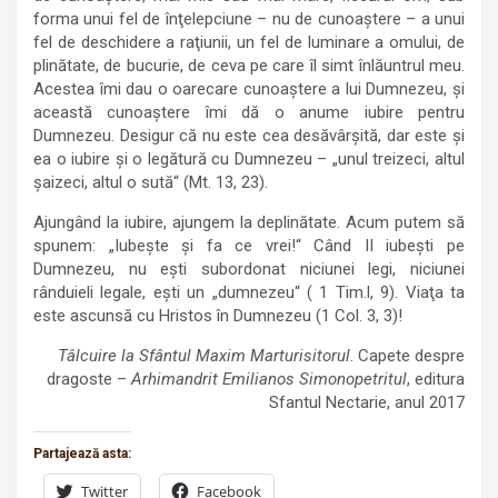
forma unui fel de înţelepciune – nu de cunoaştere – a unui
fel de deschidere a raţiunii, un fel de luminare a omului, de
plinătate, de bucurie, de ceva pe care îl simt înlăuntrul meu.
Acestea îmi dau o oarecare cunoaştere a lui Dumnezeu, şi
această cunoaştere îmi dă o anume iubire pentru
Dumnezeu. Desigur că nu este cea desăvârşită, dar este şi
ea o iubire şi o legătură cu Dumnezeu – „unul treizeci, altul
şaizeci, altul o sută“ (Mt. 13, 23).
Ajungând la iubire, ajungem la deplinătate. Acum putem să
spunem: „Iubeşte şi fa ce vrei!“ Când II iubeşti pe
Dumnezeu, nu eşti subordonat niciunei legi, niciunei
rânduieli legale, eşti un „dumnezeu“ ( 1 Tim.l, 9). Viaţa ta
este ascunsă cu Hristos în Dumnezeu (1 Col. 3, 3)!
Tâlcuire la Sfântul Maxim Marturisitorul
. Capete despre
dragoste –
Arhimandrit Emilianos Simonopetritul
, editura
Sfantul Nectarie, anul 2017
Partajează asta:
Twitter
Facebook