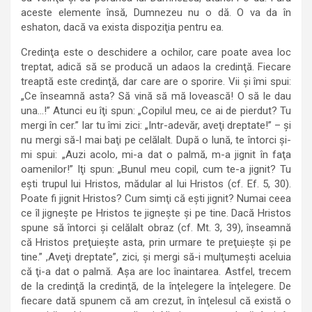
aceste elemente însă, Dumnezeu nu o dă. O va da în
eshaton, dacă va exista dispoziţia pentru ea.
Credinţa este o deschidere a ochilor, care poate avea loc
treptat, adică să se producă un adaos la credinţă. Fiecare
treaptă este credinţă, dar care are o sporire. Vii şi îmi spui:
„Ce înseamnă asta? Să vină să mă lovească! O să le dau
una…!” Atunci eu îţi spun: „Copilul meu, ce ai de pierdut? Tu
mergi în cer.” Iar tu îmi zici: „Intr-adevăr, aveţi dreptate!” – şi
nu mergi să-l mai baţi pe celălalt. După o lună, te întorci şi-
mi spui: „Auzi acolo, mi-a dat o palmă, m-a jignit în faţa
oamenilor!” Iţi spun: „Bunul meu copil, cum te-a jignit? Tu
eşti trupul lui Hristos, mădular al lui Hristos (cf. Ef. 5, 30).
Poate fi jignit Hristos? Cum simţi că eşti jignit? Numai ceea
ce îl jigneşte pe Hristos te jigneşte şi pe tine. Dacă Hristos
spune să întorci şi celălalt obraz (cf. Mt. 3, 39), înseamnă
că Hristos preţuieşte asta, prin urmare te preţuieşte şi pe
tine.” ,Aveţi dreptate”, zici, şi mergi să-i mulţumeşti aceluia
că ţi-a dat o palmă. Aşa are loc înaintarea. Astfel, trecem
de la credinţă la credinţă, de la înţelegere la înţelegere. De
fiecare dată spunem că am crezut, în înţelesul că există o