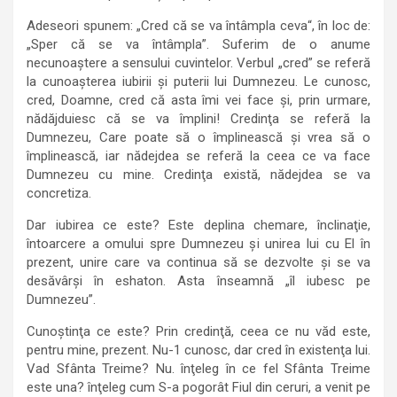
Adeseori spunem: „Cred că se va întâmpla ceva“, în loc de:
„Sper că se va întâmpla”. Suferim de o anume
necunoaştere a sensului cuvintelor. Verbul „cred” se referă
la cunoaşterea iubirii şi puterii lui Dumnezeu. Le cunosc,
cred, Doamne, cred că asta îmi vei face şi, prin urmare,
nădăjduiesc că se va împlini! Credinţa se referă la
Dumnezeu, Care poate să o împlinească şi vrea să o
împlinească, iar nădejdea se referă la ceea ce va face
Dumnezeu cu mine. Credinţa există, nădejdea se va
concretiza.
Dar iubirea ce este? Este deplina chemare, înclinaţie,
întoarcere a omului spre Dumnezeu şi unirea lui cu El în
prezent, unire care va continua să se dezvolte şi se va
desăvârşi în eshaton. Asta înseamnă „îl iubesc pe
Dumnezeu”.
Cunoştinţa ce este? Prin credinţă, ceea ce nu văd este,
pentru mine, prezent. Nu-1 cunosc, dar cred în existenţa lui.
Vad Sfânta Treime? Nu. înţeleg în ce fel Sfânta Treime
este una? înţeleg cum S-a pogorât Fiul din ceruri, a venit pe