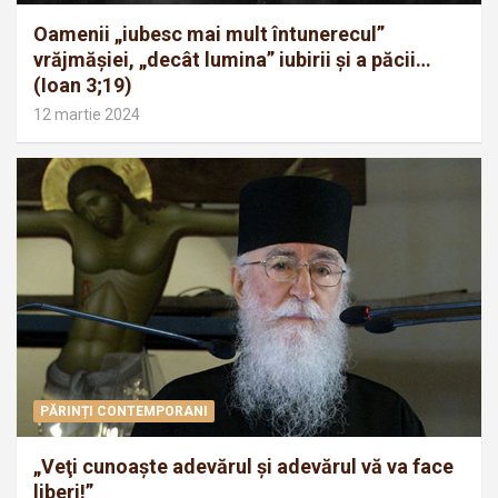
Oamenii „iubesc mai mult întunerecul”
vrăjmăşiei, „decât lumina” iubirii şi a păcii…
(Ioan 3;19)
12 martie 2024
PĂRINȚI CONTEMPORANI
„Veţi cunoaşte adevărul şi adevărul vă va face
liberi!”