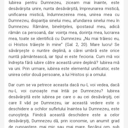
Iubirea pentru Dumnezeu, ziceam mai înainte, este
desăvârşita unire, nunta desăvârşită, împreunarea mistică,
unificarea mistică, îndumnezeirea mea, unirea mea cu
Dumnezeu, dispariţia sinelui meu, afundarea sinelui meu în
Dumnezeu. Rămâne, bineînţeles, ipostasul meu, adică
rămân ca persoană, dar voinţa mea, dorinţa mea, lucrarea
mea, toate se identifică cu Dumnezeu. „Nu mai trăiesc eu,
ci Hristos trăieşte în mine” (Gal. 2, 20). Mare lucru! Se
săvârşeşte o nuntire deplină, a cărei umbră este orice
nuntă pământească, iar tipul ei este fecioria. Cum mă voi
îndrepta fără iubire către această unire deplină? Iubirea mă
va uni. Prin urmare, iubirea este elementul unificator, este
unirea celor două persoane, a lui Hristos şi a omului.
Dar cum se va petrece aceasta dacă nu-L voi vedea, dacă
nu-L voi cunoaşte mai întâi pe Dumnezeu? Iubirea
desăvârşită este iubirea pe care o au cei desăvârşiţi, cei
care îl văd pe Dumnezeu, iar această vedere este o
deschidere a ochilor sufletului înaintea lui Dumnezeu, este
cunoştinţa. Fiindcă această deschidere este a celor
desăvârşiţi, Dumnezeu dă, prin iconomie, un anumit grad
de cunoaştere, mai mic sau mai mare, fiecărui om, sub