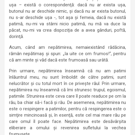
uşa – există o corespondenţă: dacă nu ar exista uşa,
butonul nu ar deschide nimic, şi dacă nu ar exista butonul,
nu s-ar deschide uşa -, tot aşa şi femeia, dacă nu există
patimă, nu-mi va stârni nicio patimă, nu mă va duce la
păcat, nu-mi va crea dispoziţia de a avea gânduri, poftă,
dorinţă.
Acum, când am nepătimirea, nemaiexistând rădăcina,
rămân nepătimaş şi spun: „Ia uite ce om frumos!“, pentru
că am minte şi văd dacă este frumoasă sau urâtă.
Prin urmare, nepătimirea înseamnă că nu am patimi
înlăuntrul meu, nu sunt îmboldit de către patimi, sunt
nelucrător şi cu totul mort în ce priveşte răul. Prin urmare,
nepătimirea nu înseamnă că îmi strunesc trupul, egoismul,
patimile. Strunirea este ceva care îl poate readuce pe om la
rău, ba chiar să-i facă şi rău. De asemenea, nepătimirea nu
este o respingere a patimilor, pentru că respingerea este o
simţire mincinoasă şi, în esenţă, este cel mai mare rău pe
care omul îl poate face. Nepătimirea este desăvârşita
eliberare a omului şi revenirea sufletului la vechea
frumuseţe.