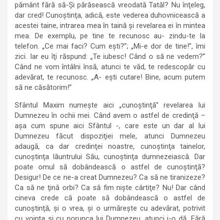
pământ fără să-Şi părăsească vreodată Tatăl? Nu înţeleg,
dar cred! Cunoştinţa, adică, este vederea duhovnicească a
acestei taine, intrarea mea în taină şi revelarea ei în mintea
mea. De exemplu, pe tine te recunosc au- zindu-te la
telefon. „Ce mai faci? Cum eşti?”; „Mi-e dor de tine!”, îmi
zici. Iar eu îţi răspund: „Te iubesc! Când o să ne vedem?”
Când ne vom întâlni însă, atunci te văd, te redescopăr cu
adevărat, te recunosc. „A- eşti cutare! Bine, acum putem
să ne căsătorim!”
Sfântul Maxim numeşte aici „cunoştinţă” revelarea lui
Dumnezeu în ochii mei. Când avem o astfel de credinţă –
aşa cum spune aici Sfântul -, care este un dar al lui
Dumnezeu făcut dispoziţiei mele, atunci Dumnezeu
adaugă, ca dar credinţei noastre, cunoştinţa tainelor,
cunoştinţa lăuntrului Său, cunoştinţa dumnezeiască. Dar
poate omul să dobândească o astfel de cunoştinţă?
Desigur! De ce ne-a creat Dumnezeu? Ca să ne tiranizeze?
Ca să ne ţină orbi? Ca să fim nişte cârtiţe? Nu! Dar când
cineva crede că poate să dobândească o astfel de
cunoştinţă, şi o vrea, şi o urmăreşte cu adevărat, potrivit
cu voinţa şi cu porunca lui Dumnezeu, atunci i-o dă. Fără