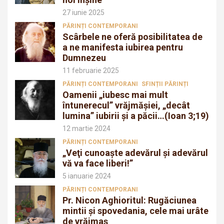
27 iunie 2025
PĂRINȚI CONTEMPORANI
Scârbele ne oferă posibilitatea de
a ne manifesta iubirea pentru
Dumnezeu
11 februarie 2025
PĂRINȚI CONTEMPORANI
SFINȚII PĂRINȚI
Oamenii „iubesc mai mult
întunerecul” vrăjmăşiei, „decât
lumina” iubirii şi a păcii…(Ioan 3;19)
12 martie 2024
PĂRINȚI CONTEMPORANI
„Veţi cunoaşte adevărul şi adevărul
vă va face liberi!”
5 ianuarie 2024
PĂRINȚI CONTEMPORANI
Pr. Nicon Aghioritul: Rugăciunea
mintii și spovedania, cele mai urâte
de vrăjmaș