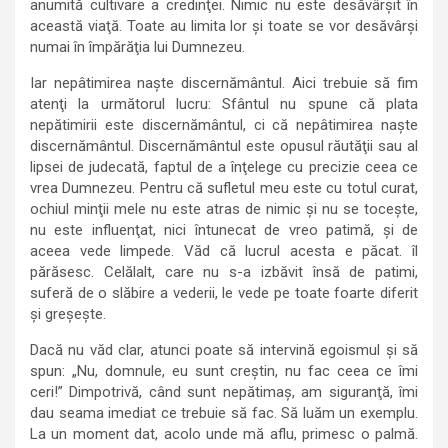
anumită cultivare a credinţei. Nimic nu este desăvârşit în
această viaţă. Toate au limita lor şi toate se vor desăvârşi
numai în împărăţia lui Dumnezeu.
Iar nepâtimirea naşte discernământul. Aici trebuie să fim
atenţi la următorul lucru: Sfântul nu spune că plata
nepătimirii este discernământul, ci că nepâtimirea naşte
discernământul. Discernământul este opusul răutăţii sau al
lipsei de judecată, faptul de a înţelege cu precizie ceea ce
vrea Dumnezeu. Pentru că sufletul meu este cu totul curat,
ochiul minţii mele nu este atras de nimic şi nu se toceşte,
nu este influenţat, nici întunecat de vreo patimă, şi de
aceea vede limpede. Văd că lucrul acesta e păcat. îl
părăsesc. Celălalt, care nu s-a izbăvit însă de patimi,
suferă de o slăbire a vederii, le vede pe toate foarte diferit
şi greşeşte.
Dacă nu văd clar, atunci poate să intervină egoismul şi să
spun: „Nu, domnule, eu sunt creştin, nu fac ceea ce îmi
ceri!” Dimpotrivă, când sunt nepătimaş, am siguranţă, îmi
dau seama imediat ce trebuie să fac. Să luăm un exemplu.
La un moment dat, acolo unde mă aflu, primesc o palmă.