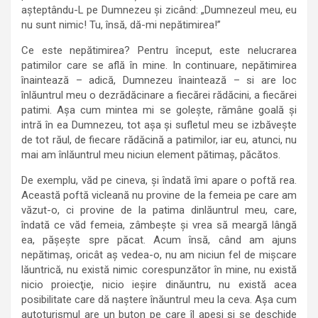
aşteptându-L pe Dumnezeu şi zicând: „Dumnezeul meu, eu
nu sunt nimic! Tu, însă, dă-mi nepătimirea!”
Ce este nepătimirea? Pentru început, este nelucrarea
patimilor care se află în mine. In continuare, nepătimirea
înaintează – adică, Dumnezeu înaintează – si are loc
înlăuntrul meu o dezrădăcinare a fiecărei rădăcini, a fiecărei
patimi. Aşa cum mintea mi se goleşte, rămâne goală şi
intră în ea Dumnezeu, tot aşa şi sufletul meu se izbăveşte
de tot răul, de fiecare rădăcină a patimilor, iar eu, atunci, nu
mai am înlăuntrul meu niciun element pătimaş, păcătos.
De exemplu, văd pe cineva, şi îndată îmi apare o poftă rea.
Această poftă vicleană nu provine de la femeia pe care am
văzut-o, ci provine de la patima dinlăuntrul meu, care,
îndată ce văd femeia, zâmbeşte şi vrea să meargă lângă
ea, păşeşte spre păcat. Acum însă, când am ajuns
nepătimaş, oricât aş vedea-o, nu am niciun fel de mişcare
lăuntrică, nu există nimic corespunzător în mine, nu există
nicio proiecţie, nicio ieşire dinăuntru, nu există acea
posibilitate care dă naştere înăuntrul meu la ceva. Aşa cum
autoturismul are un buton pe care îl apeşi şi se deschide