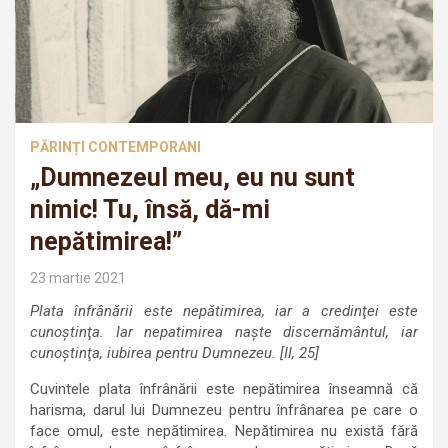
PĂRINȚI CONTEMPORANI
„Dumnezeul meu, eu nu sunt
nimic! Tu, însă, dă-mi
nepătimirea!”
23 martie 2021
Plata înfrânării este nepătimirea, iar a credinţei este
cunoştinţa. Iar nepatimirea naşte discernământul, iar
cunoştinţa, iubirea pentru Dumnezeu. [II, 25]
Cuvintele plata înfrânării este nepătimirea înseamnă că
harisma, darul lui Dumnezeu pentru înfrânarea pe care o
face omul, este nepătimirea. Nepătimirea nu există fără