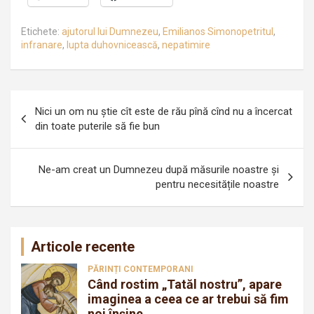
Etichete:
ajutorul lui Dumnezeu
,
Emilianos Simonopetritul
,
infranare
,
lupta duhovnicească
,
nepatimire
Navigare
Nici un om nu ştie cît este de rău pînă cînd nu a încercat
în
din toate puterile să fie bun
articole
Ne-am creat un Dumnezeu după măsurile noastre și
pentru necesitățile noastre
Articole recente
PĂRINȚI CONTEMPORANI
Când rostim „Tatăl nostru”, apare
imaginea a ceea ce ar trebui să fim
noi înșine