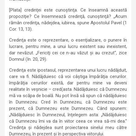
[Plata] credinţei este cunoştinţa. Ce înseamnă această
propoziţie? Ce însemnează credinţă, cunoştinţă? „Acum
rămân credinţa, nădejdea, iubirea, spune Apostolul Pavel (1
Cor. 13, 13).
Credinţa este o reprezentare, o esenţializare, o punere în
lucrare, pentru mine, a unui lucru existent sau inexistent,
dar nevăzut. „Fericiţi cei ce n-au văzut şi au crezut“, zice
Domnul (In. 20, 29).
Credinţa este ipostasul, reprezentarea unui lucru nădăjduit,
care va fi. Nădăjduiesc că voi câştiga împărăţia cerurilor.
împărăţia cerurilor există, dar pentru mine va deveni
realitate în veşnicie – cred(asta. Nădăjduiesc că Dumnezeu
mă va scăpa de boală. Nu pot însă să spun că nădăjduiesc
în Dumnezeu. Cred în Dumnezeu, că Dumnezeu este
prezent, că Dumnezeu este Dumnezeu. Când spunem:
„Nădăjduiesc în Dumnezeul, înţelegem asta: „Nădăjduiesc
că Dumnezeu îmi va da în viitor ceea ce vrea să-mi dea.”
Credinţa şi nădejdea sunt proiectarea sinelui meu către
Dumnezeu, în prezent şi în perspectiva viitorului.