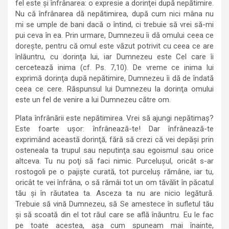
fel este şi înfrânarea: o expresie a dorinţei după nepătimire.
Nu că înfrânarea dă nepătimirea, după cum nici mâna nu
mi se umple de bani dacă o întind, ci trebuie să vrei să-mi
pui ceva în ea. Prin urmare, Dumnezeu îi dă omului ceea ce
doreşte, pentru că omul este văzut potrivit cu ceea ce are
înlăuntru, cu dorinţa lui, iar Dumnezeu este Cel care îi
cercetează inima (cf. Ps. 7,10). De vreme ce inima lui
exprimă dorinţa după nepătimire, Dumnezeu îi dă de îndată
ceea ce cere. Răspunsul lui Dumnezeu la dorinţa omului
este un fel de venire a lui Dumnezeu către om.
Plata înfrânării este nepătimirea. Vrei să ajungi nepătimaş?
Este foarte uşor: înfrânează-te! Dar înfrânează-te
exprimând această dorinţă, fără să crezi că vei depăşi prin
osteneala ta trupul sau neputinţa sau egoismul sau orice
altceva. Tu nu poţi să faci nimic. Purceluşul, oricât s-ar
rostogoli pe o pajişte curată, tot purceluş rămâne, iar tu,
oricât te vei înfrâna, o să rămâi tot un om tăvălit în păcatul
tău şi în răutatea ta. Asceza ta nu are nicio legătură.
Trebuie să vină Dumnezeu, să Se amestece în sufletul tău
şi să scoată din el tot răul care se află înăuntru. Eu le fac
pe toate acestea, aşa cum spuneam mai înainte,