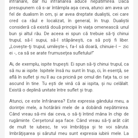
înfrânare, dar nu înfrânarea aduce nepătimirea. Dacă
presupunem că s-ar întâmpla aşa ceva, atunci am avea un
fel de dualism în om, şi ar avea dreptate dualiştii, cei care
cred ca răul e localizat, în general, în trup. Dualiştii
consideră că există două principii în viaţa omenească: unul
bun şi altul rău. De aceea ei spun că trebuie să-ţi chinui
trupul, să-l supui, să-l stăpâneşti, ca să poţi fi liber.
„Loveşte-ţi trupul, umileşte-i, fa-l să doară, chinuie-l – zic
ei -, ca să se arate frumuseţea sufletului!”
Ai, de exemplu, ispite trupeşti. Ei spun să-ţi chinui trupul, ca
să nu ai ispite. Ispitele însă nu sunt în trup, ci, în esenţă, se
află în suflet şi nu îl au ca pricină pe omul din faţa ta, ci se
ascund în tine. Tu eşti de vină că ai ispita, şi nu celălalt.
Există o deplină unitate între suflet şi trup.
Atunci, ce este înfrânarea? Este expresia gândului meu, a
dorinţei mele, a hotărârii mele de a dobândi nepătimirea.
Când vreau să-mi dai ceva, o să-ţi întind mâna în chip de
rugăminte. Cerşetorul aşa face. Când vreau să-ţi arăt cât
de mult te iubesc, te voi îmbrăţişa şi te voi săruta.
Imbrăţişarea şi sărutul meu sunt expresia iubirii mele. La