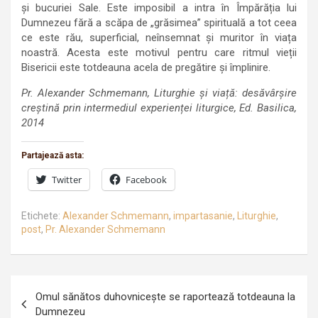
și bucuriei Sale. Este imposibil a intra în Împărăția lui
Dumnezeu fără a scăpa de „grăsimea” spirituală a tot ceea
ce este rău, superficial, neînsemnat și muritor în viața
noastră. Acesta este motivul pentru care ritmul vieții
Bisericii este totdeauna acela de pregătire și împlinire.
Pr. Alexander Schmemann, Liturghie și viață: desăvârșire
creștină prin intermediul experienței liturgice, Ed. Basilica,
2014
Partajează asta:
Twitter
Facebook
Etichete:
Alexander Schmemann
,
impartasanie
,
Liturghie
,
post
,
Pr. Alexander Schmemann
Navigare
Omul sănătos duhovniceşte se raportează totdeauna la
în
Dumnezeu