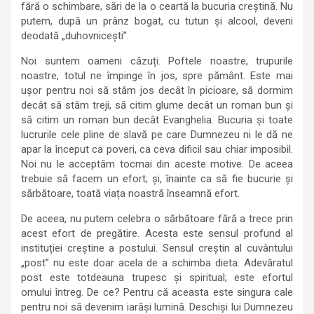
fără o schimbare, sări de la o ceartă la bucuria creștină. Nu
putem, după un prânz bogat, cu tutun și alcool, deveni
deodată „duhovnicești”.
Noi suntem oameni căzuți. Poftele noastre, trupurile
noastre, totul ne împinge în jos, spre pământ. Este mai
ușor pentru noi să stăm jos decât în picioare, să dormim
decât să stăm treji, să citim glume decât un roman bun și
să citim un roman bun decât Evanghelia. Bucuria și toate
lucrurile cele pline de slavă pe care Dumnezeu ni le dă ne
apar la început ca poveri, ca ceva dificil sau chiar imposibil.
Noi nu le acceptăm tocmai din aceste motive. De aceea
trebuie să facem un efort; și, înainte ca să fie bucurie și
sărbătoare, toată viața noastră înseamnă efort.
De aceea, nu putem celebra o sărbătoare fără a trece prin
acest efort de pregătire. Acesta este sensul profund al
instituției creștine a postului. Sensul creștin al cuvântului
„post” nu este doar acela de a schimba dieta. Adevăratul
post este totdeauna trupesc și spiritual; este efortul
omului întreg. De ce? Pentru că aceasta este singura cale
pentru noi să devenim iarăși lumină. Deschiși lui Dumnezeu