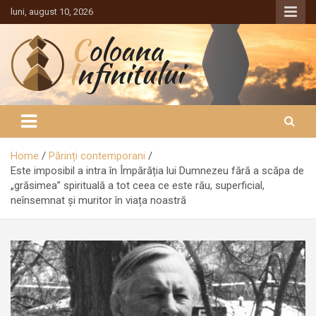
Sari
luni, august 10, 2026
la
conținut
Coloana Infinitului
Home
Părinți contemporani
Este imposibil a intra în Împărăția lui Dumnezeu fără a scăpa de
„grăsimea” spirituală a tot ceea ce este rău, superficial,
neînsemnat și muritor în viața noastră