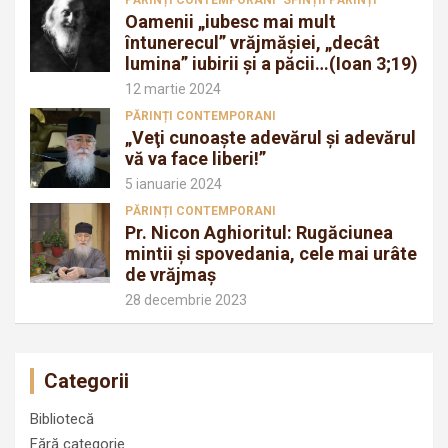
Oamenii „iubesc mai mult
întunerecul” vrăjmăşiei, „decât
lumina” iubirii şi a păcii…(Ioan 3;19)
12 martie 2024
PĂRINȚI CONTEMPORANI
„Veţi cunoaşte adevărul şi adevărul
vă va face liberi!”
5 ianuarie 2024
PĂRINȚI CONTEMPORANI
Pr. Nicon Aghioritul: Rugăciunea
mintii și spovedania, cele mai urâte
de vrăjmaș
28 decembrie 2023
Categorii
Bibliotecă
Fără categorie