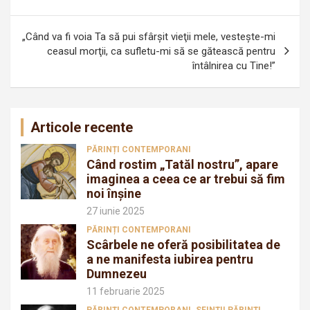
articole
„Când va fi voia Ta să pui sfârşit vieţii mele, vesteşte-mi
ceasul morţii, ca sufletu-mi să se gătească pentru
întâlnirea cu Tine!”
Articole recente
PĂRINȚI CONTEMPORANI
Când rostim „Tatăl nostru”, apare
imaginea a ceea ce ar trebui să fim
noi înșine
27 iunie 2025
PĂRINȚI CONTEMPORANI
Scârbele ne oferă posibilitatea de
a ne manifesta iubirea pentru
Dumnezeu
11 februarie 2025
PĂRINȚI CONTEMPORANI
SFINȚII PĂRINȚI