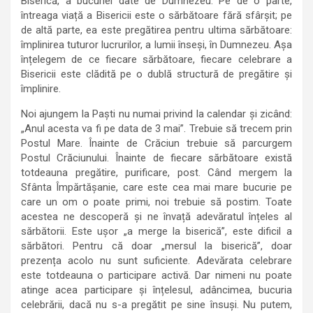
Biserică, a bucuriei date de Dumnezeu. Pe de o parte,
întreaga viață a Bisericii este o sărbătoare fără sfârșit; pe
de altă parte, ea este pregătirea pentru ultima sărbătoare:
împlinirea tuturor lucrurilor, a lumii înseși, în Dumnezeu. Așa
înțelegem de ce fiecare sărbătoare, fiecare celebrare a
Bisericii este clădită pe o dublă structură de pregătire și
împlinire.
Noi ajungem la Paști nu numai privind la calendar și zicând:
„Anul acesta va fi pe data de 3 mai”. Trebuie să trecem prin
Postul Mare. Înainte de Crăciun trebuie să parcurgem
Postul Crăciunului. Înainte de fiecare sărbătoare există
totdeauna pregătire, purificare, post. Când mergem la
Sfânta Împărtășanie, care este cea mai mare bucurie pe
care un om o poate primi, noi trebuie să postim. Toate
acestea ne descoperă și ne învață adevăratul înțeles al
sărbătorii. Este ușor „a merge la biserică”, este dificil a
sărbători. Pentru că doar „mersul la biserică”, doar
prezența acolo nu sunt suficiente. Adevărata celebrare
este totdeauna o participare activă. Dar nimeni nu poate
atinge acea participare și înțelesul, adâncimea, bucuria
celebrării, dacă nu s-a pregătit pe sine însuși. Nu putem,