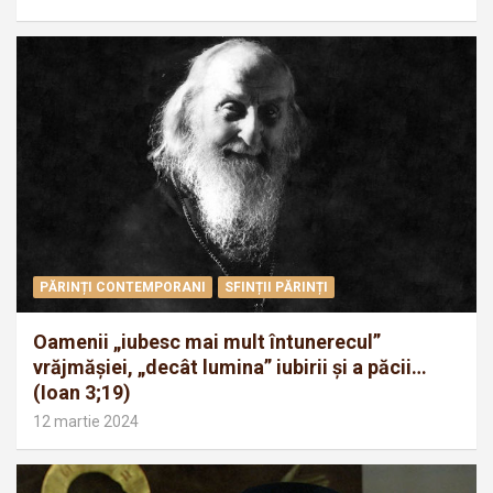
PĂRINȚI CONTEMPORANI
SFINȚII PĂRINȚI
Oamenii „iubesc mai mult întunerecul”
vrăjmăşiei, „decât lumina” iubirii şi a păcii…
(Ioan 3;19)
12 martie 2024