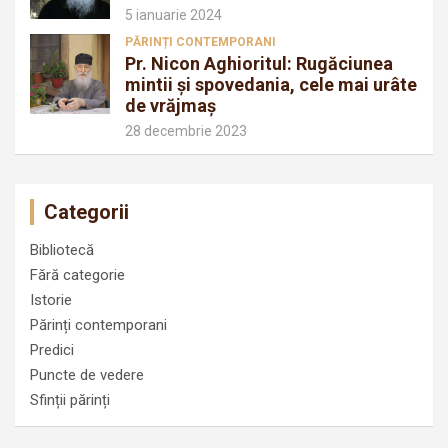
5 ianuarie 2024
PĂRINȚI CONTEMPORANI
Pr. Nicon Aghioritul: Rugăciunea
mintii și spovedania, cele mai urâte
de vrăjmaș
28 decembrie 2023
Categorii
Bibliotecă
Fără categorie
Istorie
Părinți contemporani
Predici
Puncte de vedere
Sfinții părinți