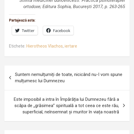
Stiinta medicinei duhovnicesti. Practica psihoterapiei
ortodoxe; Editura Sophia, București 2017, p. 263-265
Partajează asta:
Twitter
Facebook
Etichete:
Hierotheos Vlachos
,
iertare
Navigare
Suntem nemulțumiți de toate, nicicând nu-I vom spune
în
mulțumesc lui Dumnezeu
articole
Este imposibil a intra în Împărăția lui Dumnezeu fără a
scăpa de „grăsimea” spirituală a tot ceea ce este rău,
superficial, neînsemnat și muritor în viața noastră