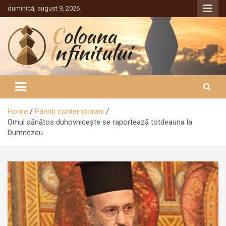
Sari
duminică, august 9, 2026
la
conținut
Coloana Infinitului
Home
Părinți contemporani
Omul sănătos duhovniceşte se raportează totdeauna la
Dumnezeu