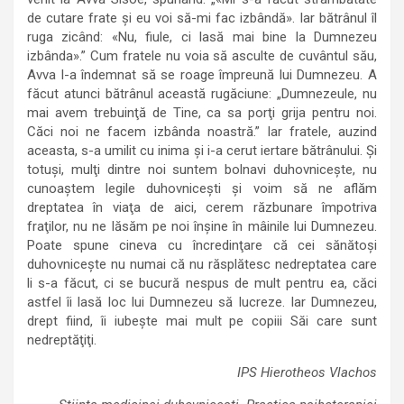
de cutare frate şi eu voi să-mi fac izbândă». Iar bătrânul îl
ruga zicând: «Nu, fiule, ci lasă mai bine la Dumnezeu
izbânda».” Cum fratele nu voia să asculte de cuvântul său,
Avva l-a îndemnat să se roage împreună lui Dumnezeu. A
făcut atunci bătrânul această rugăciune: „Dumnezeule, nu
mai avem trebuinţă de Tine, ca sa porţi grija pentru noi.
Căci noi ne facem izbânda noastră.” Iar fratele, auzind
aceasta, s-a umilit cu inima şi i-a cerut iertare bătrânului. Şi
totuşi, mulţi dintre noi suntem bolnavi duhovniceşte, nu
cunoaştem legile duhovniceşti şi voim să ne aflăm
dreptatea în viaţa de aici, cerem răzbunare împotriva
fraţilor, nu ne lăsăm pe noi înşine în mâinile lui Dumnezeu.
Poate spune cineva cu încredinţare că cei sănătoşi
duhovniceşte nu numai că nu răsplătesc nedreptatea care
li s-a făcut, ci se bucură nespus de mult pentru ea, căci
astfel îi lasă loc lui Dumnezeu să lucreze. Iar Dumnezeu,
drept fiind, îi iubeşte mai mult pe copiii Săi care sunt
nedreptăţiţi.
IPS Hierotheos Vlachos