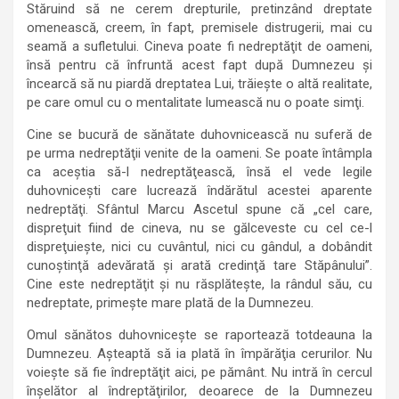
Stăruind să ne cerem drepturile, pretinzând dreptate
omenească, creem, în fapt, premisele distrugerii, mai cu
seamă a sufletului. Cineva poate fi nedreptăţit de oameni,
însă pentru că înfruntă acest fapt după Dumnezeu şi
încearcă să nu piardă dreptatea Lui, trăieşte o altă realitate,
pe care omul cu o mentalitate lumească nu o poate simţi.
Cine se bucură de sănătate duhovnicească nu suferă de
pe urma nedreptăţii venite de la oameni. Se poate întâmpla
ca aceştia să-l nedreptăţească, însă el vede legile
duhovniceşti care lucrează îndărătul acestei aparente
nedreptăţi. Sfântul Marcu Ascetul spune că „cel care,
dispreţuit fiind de cineva, nu se gălceveste cu cel ce-l
dispreţuieşte, nici cu cuvântul, nici cu gândul, a dobândit
cunoştinţă adevărată şi arată credinţă tare Stăpânului”.
Cine este nedreptăţit şi nu răsplăteşte, la rândul său, cu
nedreptate, primeşte mare plată de la Dumnezeu.
Omul sănătos duhovniceşte se raportează totdeauna la
Dumnezeu. Aşteaptă să ia plată în împărăţia cerurilor. Nu
voieşte să fie îndreptăţit aici, pe pământ. Nu intră în cercul
înşelător al îndreptăţirilor, deoarece de la Dumnezeu