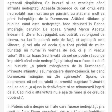
aşteaptă răsplătirea. Se bucură şi se veseleşte când
înfruntă nedreptăţi. Aceasta deoarece cu cât omul este
nedreptăţit mai mult aici pe pământ, cu atât mai mult va
primi îndreptăţire de la Dumnezeu. Arătând răbdare şi
bucurie când este nedreptăţit, face depuneri în Banca
împărăţiei cerurilor. De aceea, Sfântul Marcu Ascetul
îndeamnă: „De ai fost păgubit, sau ocărât, sau prigonit de
cineva, nu lua în seamă cele de faţă, ci aşteaptă cele
viitoare; şi vei afla că acela ţi-a fost pricină de multe
bunătăţi, nu numai în vremea de aici, ci şi în veacul
viitor”. Sfântul Isaac Sirul învaţă că cel ce poate răspunde
împotrivă când este nedreptăţit şi totuşi nu o face, ci rabdă
cu bucurie, „a primit mângâierea de la Dumnezeu”.
Primeşte înlăuntrul său mângâiere dumnezeiască. Iar când
Dumnezeu mângâie, nu „Se zgârceşte”. Spune, de
asemenea, că cel ce rabdă cu smerită-cugetare învinuirile
ce i se aduc „a ajuns la desăvârşire şi se minunează îngerii
de el. Căci nici o altă virtute nu e aşa de mare şi de greu de
dobândit”.
In Pateric citim despre un frate care fusese nedreptăţit şi a
venit la Avva Sisoe, spunând: „«Mi s-a făcut strâmbătate