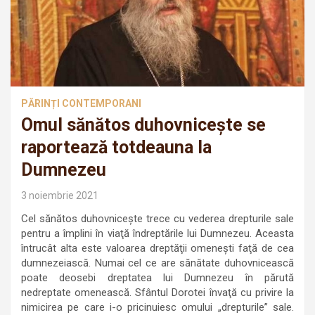
PĂRINȚI CONTEMPORANI
Omul sănătos duhovniceşte se
raportează totdeauna la
Dumnezeu
3 noiembrie 2021
Cel sănătos duhovniceşte trece cu vederea drepturile sale
pentru a împlini în viaţă îndreptările lui Dumnezeu. Aceasta
întrucât alta este valoarea dreptăţii omeneşti faţă de cea
dumnezeiască. Numai cel ce are sănătate duhovnicească
poate deosebi dreptatea lui Dumnezeu în părută
nedreptate omenească. Sfântul Dorotei învaţă cu privire la
nimicirea pe care i-o pricinuiesc omului „drepturile” sale.