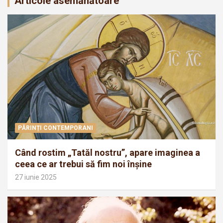
Articole asemănătoare
PĂRINȚI CONTEMPORANI
Când rostim „Tatăl nostru”, apare imaginea a
ceea ce ar trebui să fim noi înșine
27 iunie 2025