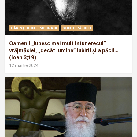
PĂRINȚI CONTEMPORANI
SFINȚII PĂRINȚI
Oamenii „iubesc mai mult întunerecul”
vrăjmăşiei, „decât lumina” iubirii şi a păcii…
(Ioan 3;19)
12 martie 2024