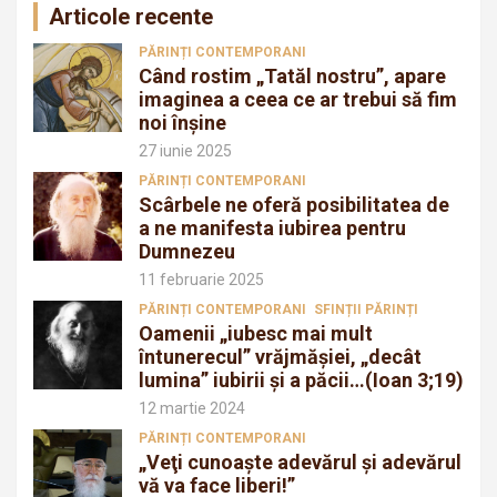
Articole recente
PĂRINȚI CONTEMPORANI
Când rostim „Tatăl nostru”, apare
imaginea a ceea ce ar trebui să fim
noi înșine
27 iunie 2025
PĂRINȚI CONTEMPORANI
Scârbele ne oferă posibilitatea de
a ne manifesta iubirea pentru
Dumnezeu
11 februarie 2025
PĂRINȚI CONTEMPORANI
SFINȚII PĂRINȚI
Oamenii „iubesc mai mult
întunerecul” vrăjmăşiei, „decât
lumina” iubirii şi a păcii…(Ioan 3;19)
12 martie 2024
PĂRINȚI CONTEMPORANI
„Veţi cunoaşte adevărul şi adevărul
vă va face liberi!”