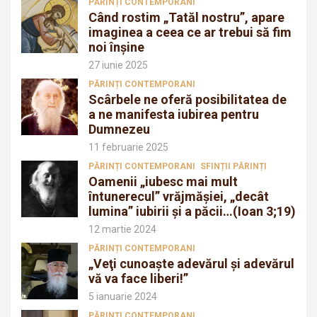
PĂRINȚI CONTEMPORANI
Când rostim „Tatăl nostru”, apare
imaginea a ceea ce ar trebui să fim
noi înșine
27 iunie 2025
PĂRINȚI CONTEMPORANI
Scârbele ne oferă posibilitatea de
a ne manifesta iubirea pentru
Dumnezeu
11 februarie 2025
PĂRINȚI CONTEMPORANI
SFINȚII PĂRINȚI
Oamenii „iubesc mai mult
întunerecul” vrăjmăşiei, „decât
lumina” iubirii şi a păcii…(Ioan 3;19)
12 martie 2024
PĂRINȚI CONTEMPORANI
„Veţi cunoaşte adevărul şi adevărul
vă va face liberi!”
5 ianuarie 2024
PĂRINȚI CONTEMPORANI