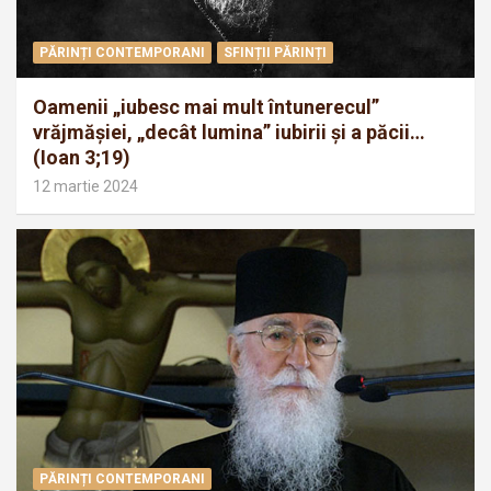
PĂRINȚI CONTEMPORANI
SFINȚII PĂRINȚI
Oamenii „iubesc mai mult întunerecul”
vrăjmăşiei, „decât lumina” iubirii şi a păcii…
(Ioan 3;19)
12 martie 2024
PĂRINȚI CONTEMPORANI