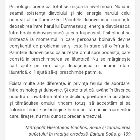
Psihologul crede că totul se mişcă la nivel uman. Nu ia în
seamă existenţa diavolului şi nici energia harului celui
necreat al lui Dumnezeu. Părintele duhovnicesc cunoaşte
deosebirea între harul lui Dumnezeu şi energia diavolească;
între boala duhovnicească şi cea trupească. Psihologul se
limitează la momentul în care persoana bolnavă devine
conştientă de problema sa şi este în stare să o înfrunte.
Părintele duhovnicesc călăuzeşte omul spre pocăinţă, care
constă în preschimbarea sa lăuntrică. Nu se mărgineşte
să-l ajute pe om să-şi depăşească o anume stare
lăuntrică, ci îl ajută să-şi preschimbe patimile.
Există multe alte diferenţe, în privinţa felului de abordare,
între psiholog şi duhovnic. Şi este trist că, având în Biserica
noastră o învăţătură atât de deplină, privitoare la curăţirea
şi tămăduirea omului, tindem totuşi să acceptăm şi să
folosim teoriile psihologice în scopul tămăduirii oamenilor
care, fireşte, nu mai cunosc predania trezviei.
Mitropolit Hierotheos Vlachos, Boala şi tămăduirea
sufletului în tradiţia ortodoxă, Editura Sofia, p. 109