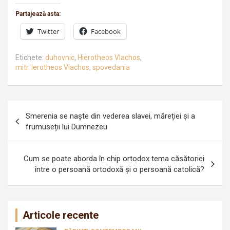
Partajează asta:
Twitter
Facebook
Etichete:
duhovnic
,
Hierotheos Vlachos
,
mitr. Ierotheos Vlachos
,
spovedania
Navigare
Smerenia se naște din vederea slavei, măreției și a
în
frumuseții lui Dumnezeu
articole
Cum se poate aborda în chip ortodox tema căsătoriei
între o persoană ortodoxă şi o persoană catolică?
Articole recente