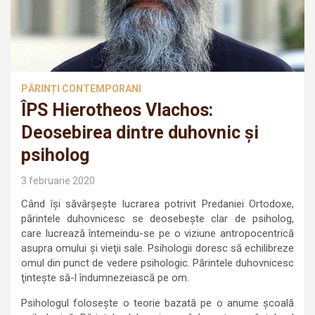
PĂRINȚI CONTEMPORANI
ÎPS Hierotheos Vlachos:
Deosebirea dintre duhovnic şi
psiholog
3 februarie 2020
Când îşi săvârşeşte lucrarea potrivit Predaniei Ortodoxe,
părintele duhovnicesc se deosebeşte clar de psiholog,
care lucrează întemeindu-se pe o viziune antropocentrică
asupra omului şi vieţii sale. Psihologii doresc să echilibreze
omul din punct de vedere psihologic. Părintele duhovnicesc
ţinteşte să-l îndumnezeiască pe om.
Psihologul foloseşte o teorie bazată pe o anume şcoală