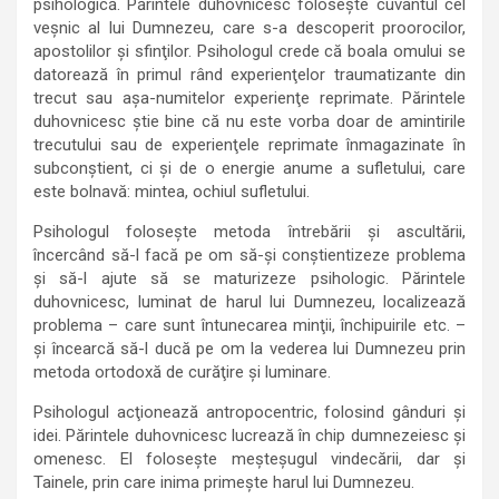
psihologică. Părintele duhovnicesc foloseşte cuvântul cel
veşnic al lui Dumnezeu, care s-a descoperit proorocilor,
apostolilor şi sfinţilor. Psihologul crede că boala omului se
datorează în primul rând experienţelor traumatizante din
trecut sau aşa-numitelor experienţe reprimate. Părintele
duhovnicesc ştie bine că nu este vorba doar de amintirile
trecutului sau de experienţele reprimate înmagazinate în
subconştient, ci și de o energie anume a sufletului, care
este bolnavă: mintea, ochiul sufletului.
Psihologul foloseşte metoda întrebării şi ascultării,
încercând să-l facă pe om să-şi conştientizeze problema
şi să-l ajute să se maturizeze psihologic. Părintele
duhovnicesc, luminat de harul lui Dumnezeu, localizează
problema – care sunt întunecarea minţii, închipuirile etc. –
şi încearcă să-l ducă pe om la vederea lui Dumnezeu prin
metoda ortodoxă de curăţire şi luminare.
Psihologul acţionează antropocentric, folosind gânduri şi
idei. Părintele duhovnicesc lucrează în chip dumnezeiesc şi
omenesc. El foloseşte meşteşugul vindecării, dar şi
Tainele, prin care inima primeşte harul lui Dumnezeu.