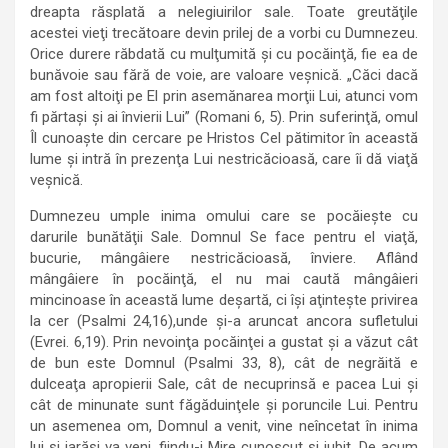
dreapta răsplată a nelegiuirilor sale. Toate greutăţile
acestei vieţi trecătoare devin prilej de a vorbi cu Dumnezeu.
Orice durere răbdată cu mulţumită şi cu pocăinţă, fie ea de
bunăvoie sau fără de voie, are valoare veşnică. „Căci dacă
am fost altoiţi pe El prin asemănarea morţii Lui, atunci vom
fi părtaşi şi ai învierii Lui” (Romani 6, 5). Prin suferinţă, omul
Îl cunoaşte din cercare pe Hristos Cel pătimitor în această
lume şi intră în prezenţa Lui nestricăcioasă, care îi dă viaţă
veşnică.
Dumnezeu umple inima omului care se pocăieşte cu
darurile bunătăţii Sale. Domnul Se face pentru el viaţă,
bucurie, mângâiere nestricăcioasă, înviere. Aflând
mângâiere în pocăinţă, el nu mai caută mângâieri
mincinoase în această lume deşartă, ci îşi aţinteşte privirea
la cer (Psalmi 24,16),unde şi-a aruncat ancora sufletului
(Evrei. 6,19). Prin nevoinţa pocăinţei a gustat şi a văzut cât
de bun este Domnul (Psalmi 33, 8), cât de negrăită e
dulceaţa apropierii Sale, cât de necuprinsă e pacea Lui şi
cât de minunate sunt făgăduinţele şi poruncile Lui. Pentru
un asemenea om, Domnul a venit, vine neîncetat în inima
lui şi iarăşi va veni, fiindu-i Mire cunoscut şi iubit. De acum