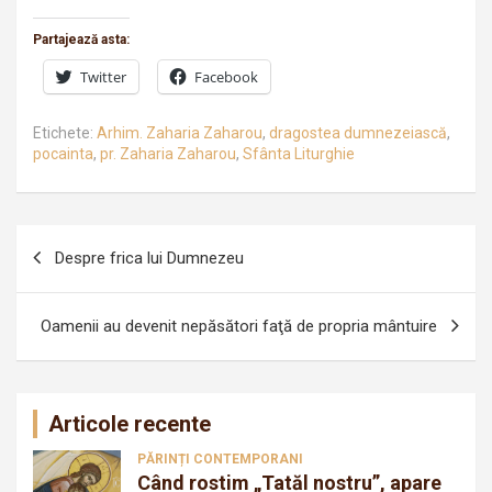
Partajează asta:
Twitter
Facebook
Etichete:
Arhim. Zaharia Zaharou
,
dragostea dumnezeiască
,
pocainta
,
pr. Zaharia Zaharou
,
Sfânta Liturghie
Navigare
Despre frica lui Dumnezeu
în
articole
Oamenii au devenit nepăsători faţă de propria mântuire
Articole recente
PĂRINȚI CONTEMPORANI
Când rostim „Tatăl nostru”, apare