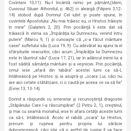
Corinteni 10,11). Nu-l încântă nimic pe pământ,(Idem,
Cuviosul Siluan Athonitul, p .462) ci aleargă (Filipeni 3,12-
14) slobod după Domnul Cel iubit şi poate spune, în
cuvintele Apostolului: „Nu mai trăiesc eu, ci Hristos trăieşte
în mine” (Galateni 2, 20). Prin pocăinţă îi este dat să
trăiască în inima sa ,,Împărăţia lui Dumnezeu, venind întru
putere” (Marcu 9, 1) şi cunoaşte că „s-a făcut mântuire
casei” sufletului său (Luca 19, 9). Cu adevărat au ajuns la el
sfârşiturile veacurilor, căci acum ,,Împărăţia lui Dumnezeu
este în lăuntrul său” (Luca 17, 21), iar în adâncul inimii lui a
fost sădită sămânţa mântuirii şi a veşniciei. Prin pocăinţă,
omul iese „afară din tabăra” acestei lumi ca să-L
întâlnească pe Hristos şi ia asupră-şi ,,ocara Lui, căci nu
are aici cetate stătătoare, ci o caută pe aceea ce va să fie”
(Evrei 13, 13-14).
Dorind a răspunde cu smerenie şi recunoştinţă dragostei
„Stăpânului Care l-a răscumpărat” (2 Petru 2, 1), creştinul,
şi mai cu seamă monahul, iese în afara cetăţii acestei lumi
ca să-L întâlnească. Acolo el rabdă ,,ocara” lui Hristos,
precum şi ruşinea pentru propria lui sărăcie
duhovnicească, căci ştie că o astfel de ruşine îl va face