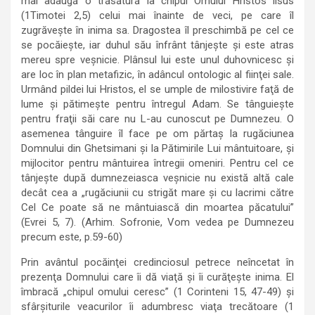
mai adaugă o trăsătură la chipul Omului Hristos lisus
(1Timotei 2,5) celui mai înainte de veci, pe care îl
zugrăveşte în inima sa. Dragostea îl preschimbă pe cel ce
se pocăieşte, iar duhul său înfrânt tânjeşte şi este atras
mereu spre veşnicie. Plânsul lui este unul duhovnicesc şi
are loc în plan metafizic, în adâncul ontologic al fiinţei sale.
Urmând pildei lui Hristos, el se umple de milostivire faţă de
lume şi pătimeşte pentru întregul Adam. Se tânguieşte
pentru fraţii săi care nu L-au cunoscut pe Dumnezeu. O
asemenea tânguire îl face pe om părtaş la rugăciunea
Domnului din Ghetsimani şi la Pătimirile Lui mântuitoare, şi
mijlocitor pentru mântuirea întregii omeniri. Pentru cel ce
tânjeşte după dumnezeiasca veşnicie nu există altă cale
decât cea a „rugăciunii cu strigăt mare şi cu lacrimi către
Cel Ce poate să ne mântuiască din moartea păcatului”
(Evrei 5, 7). (Arhim. Sofronie, Vom vedea pe Dumnezeu
precum este, p.59-60)
Prin avântul pocăinţei credinciosul petrece neîncetat în
prezenţa Domnului care îi dă viaţă şi îi curăţeşte inima. El
îmbracă „chipul omului ceresc” (1 Corinteni 15, 47-49) şi
sfârşiturile veacurilor îi adumbresc viaţa trecătoare (1