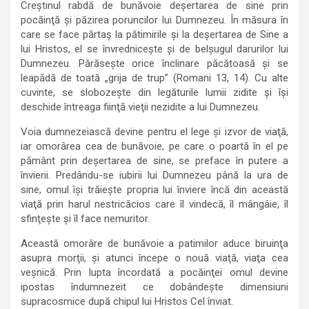
Creştinul rabdă de bunăvoie deşertarea de sine prin
pocăinţă şi păzirea poruncilor lui Dumnezeu. În măsura în
care se face părtaş la pătimirile şi la deşertarea de Sine a
lui Hristos, el se învredniceşte şi de belşugul darurilor lui
Dumnezeu. Părăseşte orice înclinare păcătoasă şi se
leapădă de toată „grija de trup” (Romani 13, 14). Cu alte
cuvinte, se slobozeşte din legăturile lumii zidite şi îşi
deschide întreaga fiinţă vieţii nezidite a lui Dumnezeu.
Voia dumnezeiască devine pentru el lege şi izvor de viaţă,
iar omorârea cea de bunăvoie, pe care o poartă în el pe
pământ prin deşertarea de sine, se preface în putere a
învierii. Predându-se iubirii lui Dumnezeu până la ura de
sine, omul îşi trăieşte propria lui înviere încă din această
viaţă prin harul nestricăcios care îl vindecă, îl mângâie, îl
sfinţeşte şi îl face nemuritor.
Această omorâre de bunăvoie a patimilor aduce biruinţa
asupra morţii, şi atunci începe o nouă viaţă, viaţa cea
veşnică. Prin lupta încordată a pocăinţei omul devine
ipostas îndumnezeit ce dobândeşte dimensiuni
supracosmice după chipul lui Hristos Cel înviat.