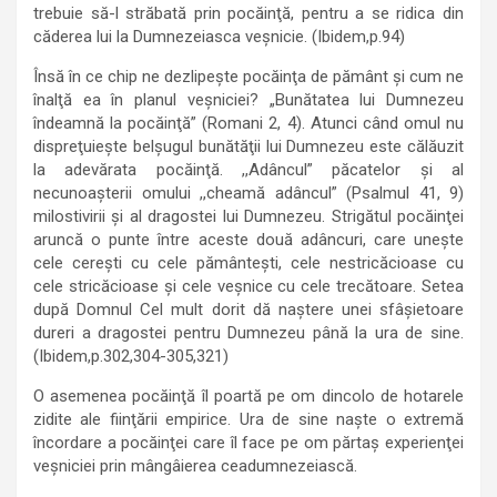
trebuie să-l străbată prin pocăinţă, pentru a se ridica din
căderea lui la Dumnezeiasca veşnicie. (Ibidem,p.94)
Însă în ce chip ne dezlipeşte pocăinţa de pământ şi cum ne
înalţă ea în planul veşniciei? „Bunătatea lui Dumnezeu
îndeamnă la pocăinţă” (Romani 2, 4). Atunci când omul nu
dispreţuieşte belşugul bunătăţii lui Dumnezeu este călăuzit
la adevărata pocăinţă. ,,Adâncul” păcatelor şi al
necunoaşterii omului ,,cheamă adâncul” (Psalmul 41, 9)
milostivirii şi al dragostei lui Dumnezeu. Strigătul pocăinţei
aruncă o punte între aceste două adâncuri, care uneşte
cele cereşti cu cele pământeşti, cele nestricăcioase cu
cele stricăcioase şi cele veşnice cu cele trecătoare. Setea
după Domnul Cel mult dorit dă naştere unei sfâşietoare
dureri a dragostei pentru Dumnezeu până la ura de sine.
(Ibidem,p.302,304-305,321)
O asemenea pocăinţă îl poartă pe om dincolo de hotarele
zidite ale fiinţării empirice. Ura de sine naşte o extremă
încordare a pocăinţei care îl face pe om părtaş experienţei
veşniciei prin mângâierea ceadumnezeiască.