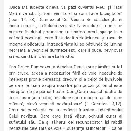
„Dacă Mă iubeşte cineva, va păzi cuvântul Meu, şi Tatăl
Meu îl va iubi, şi vom veni la el şi vom face locaş la el”
(Ioan 14, 23). Dumnezeul Cel Veşnic Se sălăşluieşte în
inima omului şi o îndumnezeieşte. Nevoindu-se a petrece
pururea în duhul poruncilor lui Hristos, omul ajunge la o
adâncă pocăinţă, care îi vindecă stricăciunea şi rana de
moarte a păcatului. Întreagă viaţa lui se pătrunde de lumina
necreată a veşniciei dumnezeieşti, care îl duce, nevinovat
şi neosândit, în Cămara lui Hristos.
Prin Cruce Dumnezeu a deschis Cerul spre pământ şi tot
prin cruce, aceea a necazurilor fără de voie îngăduite de
înţeleapta pronie cerească, precum şi a celor de bunăvoie
pe care le luăm asupra noastră prin pocăinţă, omul este
îndreptat de pe pământ către Cer. ,,Căci necazul nostru de
acum, uşor şi trecător, ne aduce nouă, mai presus de orice
măsură, slavă veşnică covârşitoare” (2 Corinteni. 4,17).
Omul se pocăieşte ca un osândit înaintea Judecătorului
Celui nevăzut, Care este însă văzut ochiului curat al
sufletului său. Ca şi tâlharul cel recunoscător, îşi rabdă
necazurile cele fără de voie – suferinţe şi încercări – ca pe