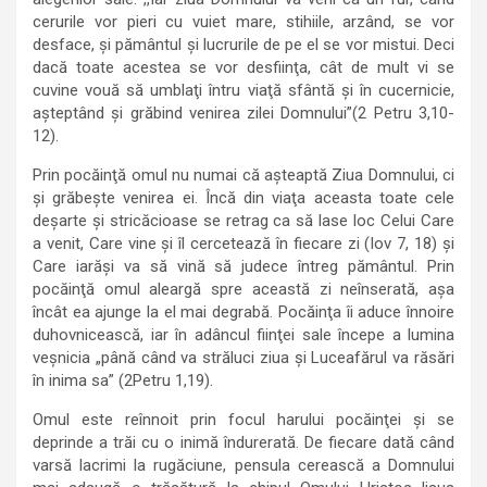
cerurile vor pieri cu vuiet mare, stihiile, arzând, se vor
desface, şi pământul şi lucrurile de pe el se vor mistui. Deci
dacă toate acestea se vor desfiinţa, cât de mult vi se
cuvine vouă să umblaţi întru viaţă sfântă şi în cucernicie,
aşteptând şi grăbind venirea zilei Domnului”(2 Petru 3,10-
12).
Prin pocăinţă omul nu numai că aşteaptă Ziua Domnului, ci
şi grăbeşte venirea ei. Încă din viaţa aceasta toate cele
deşarte şi stricăcioase se retrag ca să lase loc Celui Care
a venit, Care vine şi îl cercetează în fiecare zi (Iov 7, 18) şi
Care iarăşi va să vină să judece întreg pământul. Prin
pocăinţă omul aleargă spre această zi neînserată, aşa
încât ea ajunge la el mai degrabă. Pocăinţa îi aduce înnoire
duhovnicească, iar în adâncul fiinţei sale începe a lumina
veşnicia „până când va străluci ziua şi Luceafărul va răsări
în inima sa” (2Petru 1,19).
Omul este reînnoit prin focul harului pocăinţei şi se
deprinde a trăi cu o inimă îndurerată. De fiecare dată când
varsă lacrimi la rugăciune, pensula cerească a Domnului