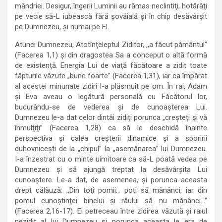
mândriei. Desigur, îngerii Luminii au rămas neclintiţi, hotărâţi
pe vecie să-L iubească fără şovăială şi în chip desăvârşit
pe Dumnezeu, şi numai pe El.
Atunci Dumnezeu, Atotînţeleptul Ziditor, ,,a făcut pământul”
(Facerea 1,1) şi din dragostea Sa a conceput o altă formă
de existenţă. Energia Lui de viaţă făcătoare a zidit toate
făpturile văzute „bune foarte” (Facerea 1,31), iar ca împărat
al acestei minunate zidiri l-a plăsmuit pe om. În rai, Adam
şi Eva aveau o legătură personală cu Făcătorul lor,
bucurându-se de vederea şi de cunoaşterea Lui.
Dumnezeu le-a dat celor dintâi zidiţi porunca „creşteţi şi vă
înmulţiţi” (Facerea 1,28) ca să le deschidă înainte
perspectiva şi calea creşterii dinamice şi a sporirii
duhovniceşti de la „chipul” la „asemănarea” lui Dumnezeu.
I-a înzestrat cu o minte uimitoare ca să-L poată vedea pe
Dumnezeu şi să ajungă treptat la desăvârşita Lui
cunoaştere. Le-a dat, de asemenea, şi porunca aceasta
drept călăuză: ,,Din toţi pomii… poţi să mănânci, iar din
pomul cunoştinţei binelui şi răului să nu mănânci…”
(Facerea 2,16-17). Ei petreceau între zidirea văzută şi raiul
nezidit al lui Dumnezeu şi porunca aceasta le era de