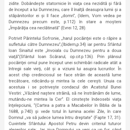
zidite. Dobândeşte statornicie în viaţa cea nezidită și fără
de început a lui Dumnezeu, care îl înalţă deasupra lumii şi a
stăpânitorilor ei şi îl face „domn”, (Idem, Vom vedea pe
Dumnezeu precum este, p.112) în stare a moşteni
„Împărăţia cea neclătinată” (Evrei 12, 28).
Potrivit Părintelui Sofronie, ,,harul pocăinţei este o răpire a
sufletului către Dumnezeu”,(Ibidem,p.34) iar pentru Sfântul
loan Sinaitul este „învoiala cu Dumnezeu pentru a doua
viaţă”(Sfântul Ioan Scărarul, op.cit.p.136). Prin plânsul
pocăinţei omul pune început unei schimbări radicale atât a
întregii sale vieţi, cât şi a viziunii lui asupra lucrurilor. În
acest chip credinciosul se face străin de această lume
trecătoare, ridicându-şi mintea la cele cereşti. Unuia ca
acestuia i se potriveşte condacul din Acatistul Bunei
Vestiri: „Văzând naştere străină, să ne înstrăinăm de lume,
mutându-ne mintea la Cer”. El cinsteşte îndeosebi viaţa
înţelepciunii, “(Cartea a patra a Macabeilor în Biblia de la
1688, p.740) şi vede totul în lumina acelei Zile, în care
Domnul ,,va să judece lumea întru dreptate” (Fapte 17, 31).
Cuvintele Sfântului Apostol Petru devin criteriul tuturor
alegerilor sale: ,,Iar ziua Domnului va veni ca un fur, când