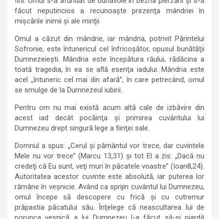
firii. Omul s-a afundat de bunăvoie în bezna pierzării şi s-a
făcut neputincios a recunoaşte prezenţa mândriei în
mişcările inimii şi ale minţii.
Omul a căzut din mândrie, iar mândria, potrivit Părintelui
Sofronie, este întunericul cel înfricoşător, opusul bunătăţii
Dumnezeieşti. Mândria este începătura răului, rădăcina a
toată tragedia, în ea se află esenţa iadului. Mândria este
acel ,,întuneric cel mai din afară”, în care petrecând, omul
se smulge de la Dumnezeul iubirii.
Pentru om nu mai există acum altă cale de izbăvire din
acest iad decât pocăinţa şi primirea cuvântului lui
Dumnezeu drept singură lege a fiinţei sale.
Domnul a spus: „Cerul şi pământul vor trece, dar cuvintele
Mele nu vor trece” (Marcu 13,31) şi tot El a zis: „Dacă nu
credeţi că Eu sunt, veţi muri în păcatele voastre” (Ioan8,24).
Autoritatea acestor cuvinte este absolută, iar puterea lor
rămâne în veşnicie. Având ca sprijin cuvântul lui Dumnezeu,
omul începe să descopere cu frică şi cu cutremur
prăpastia păcatului său. Înţelege că neascultarea lui de
porunca veşnică a lui Dumnezeu l-a făcut să-şi piardă