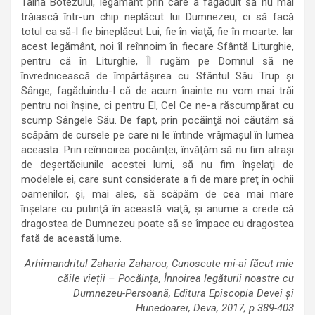
Taina Botezului, legământ prin care a făgăduit să nu mai
trăiască într-un chip neplăcut lui Dumnezeu, ci să facă
totul ca să-I fie bineplăcut Lui, fie în viaţă, fie în moarte. Iar
acest legământ, noi îl reînnoim în fiecare Sfântă Liturghie,
pentru că în Liturghie, Îl rugăm pe Domnul să ne
învrednicească de împărtăşirea cu Sfântul Său Trup şi
Sânge, fagăduindu-I că de acum înainte nu vom mai trăi
pentru noi înşine, ci pentru El, Cel Ce ne-a răscumpărat cu
scump Sângele Său. De fapt, prin pocăinţă noi căutăm să
scăpăm de cursele pe care ni le întinde vrăjmaşul în lumea
aceasta. Prin reînnoirea pocăinţei, învăţăm să nu fim atraşi
de deşertăciunile acestei lumi, să nu fim înşelaţi de
modelele ei, care sunt considerate a fi de mare preţ în ochii
oamenilor, şi, mai ales, să scăpăm de cea mai mare
înşelare cu putinţă în această viaţă, şi anume a crede că
dragostea de Dumnezeu poate să se împace cu dragostea
fată de această lume.
Arhimandritul Zaharia Zaharou, Cunoscute mi-ai făcut mie
căile vieții – Pocăința, Înnoirea legăturii noastre cu
Dumnezeu-Persoană, Editura Episcopia Devei și
Hunedoarei, Deva, 2017, p.389-403