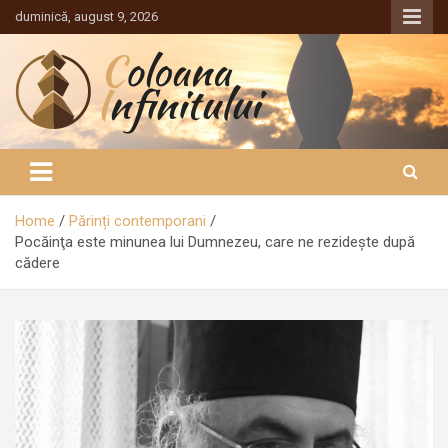
Sari
duminică, august 9, 2026
la
conținut
Coloana Infinitului
Home
Părinți contemporani
Pocăinţa este minunea lui Dumnezeu, care ne rezideşte după
cădere