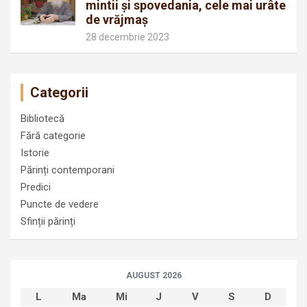
mintii și spovedania, cele mai urâte
de vrăjmaș
28 decembrie 2023
Categorii
Bibliotecă
Fără categorie
Istorie
Părinți contemporani
Predici
Puncte de vedere
Sfinții părinți
AUGUST 2026
L
Ma
Mi
J
V
S
D