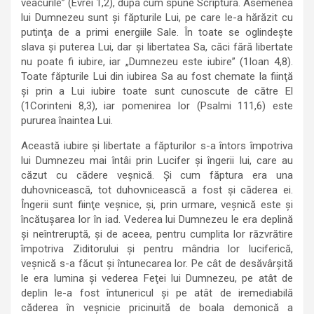
veacurile” (Evrei 1,2), după cum spune Scriptura. Asemenea
lui Dumnezeu sunt şi făpturile Lui, pe care le-a hărăzit cu
putinţa de a primi energiile Sale. În toate se oglindeşte
slava şi puterea Lui, dar şi libertatea Sa, căci fără libertate
nu poate fi iubire, iar „Dumnezeu este iubire” (1Ioan 4,8).
Toate făpturile Lui din iubirea Sa au fost chemate la fiinţă
şi prin a Lui iubire toate sunt cunoscute de către El
(1Corinteni 8,3), iar pomenirea lor (Psalmi 111,6) este
pururea înaintea Lui.
Această iubire şi libertate a făpturilor s-a întors împotriva
lui Dumnezeu mai întâi prin Lucifer şi îngerii lui, care au
căzut cu cădere veşnică. Şi cum făptura era una
duhovnicească, tot duhovnicească a fost şi căderea ei.
Îngerii sunt fiinţe veşnice, şi, prin urmare, veşnică este şi
încătuşarea lor în iad. Vederea lui Dumnezeu le era deplină
şi neîntreruptă, şi de aceea, pentru cumplita lor răzvrătire
împotriva Ziditorului şi pentru mândria lor luciferică,
veşnică s-a făcut şi întunecarea lor. Pe cât de desăvârşită
le era lumina şi vederea Feţei lui Dumnezeu, pe atât de
deplin le-a fost întunericul şi pe atât de iremediabilă
căderea în veşnicie pricinuită de boala demonică a