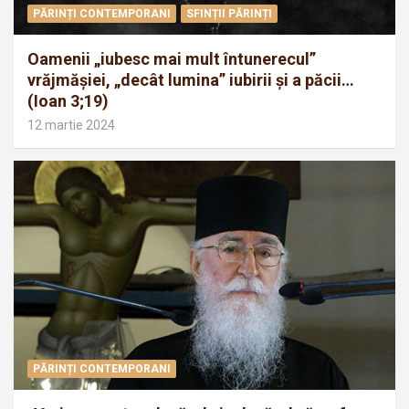
PĂRINȚI CONTEMPORANI
SFINȚII PĂRINȚI
Oamenii „iubesc mai mult întunerecul”
vrăjmăşiei, „decât lumina” iubirii şi a păcii…
(Ioan 3;19)
12 martie 2024
PĂRINȚI CONTEMPORANI