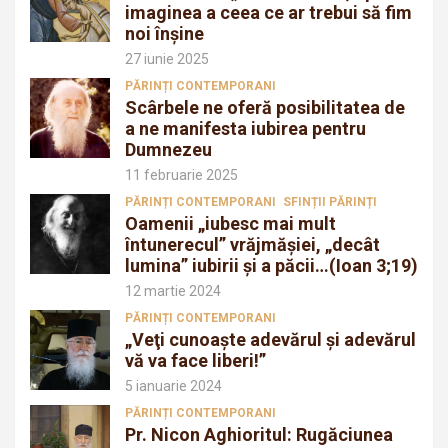
imaginea a ceea ce ar trebui să fim
noi înșine
27 iunie 2025
PĂRINȚI CONTEMPORANI
Scârbele ne oferă posibilitatea de
a ne manifesta iubirea pentru
Dumnezeu
11 februarie 2025
PĂRINȚI CONTEMPORANI
SFINȚII PĂRINȚI
Oamenii „iubesc mai mult
întunerecul” vrăjmăşiei, „decât
lumina” iubirii şi a păcii…(Ioan 3;19)
12 martie 2024
PĂRINȚI CONTEMPORANI
„Veţi cunoaşte adevărul şi adevărul
vă va face liberi!”
5 ianuarie 2024
PĂRINȚI CONTEMPORANI
Pr. Nicon Aghioritul: Rugăciunea