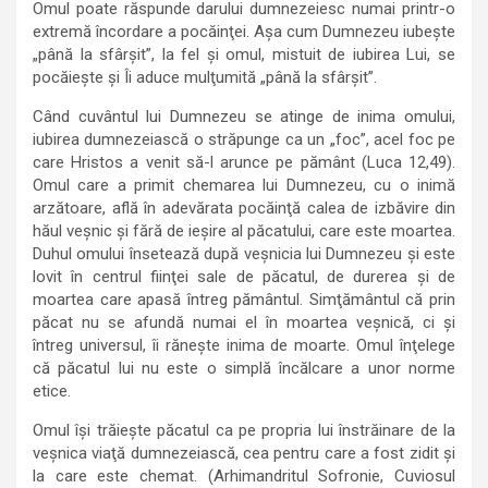
Omul poate răspunde darului dumnezeiesc numai printr-o
extremă încordare a pocăinţei. Aşa cum Dumnezeu iubeşte
„până la sfârşit”, la fel şi omul, mistuit de iubirea Lui, se
pocăieşte şi Îi aduce mulţumită „până la sfârşit”.
Când cuvântul lui Dumnezeu se atinge de inima omului,
iubirea dumnezeiască o străpunge ca un „foc”, acel foc pe
care Hristos a venit să-l arunce pe pământ (Luca 12,49).
Omul care a primit chemarea lui Dumnezeu, cu o inimă
arzătoare, află în adevărata pocăinţă calea de izbăvire din
hăul veşnic şi fără de ieşire al păcatului, care este moartea.
Duhul omului însetează după veşnicia lui Dumnezeu şi este
lovit în centrul fiinţei sale de păcatul, de durerea şi de
moartea care apasă întreg pământul. Simţământul că prin
păcat nu se afundă numai el în moartea veşnică, ci şi
întreg universul, îi răneşte inima de moarte. Omul înţelege
că păcatul lui nu este o simplă încălcare a unor norme
etice.
Omul îşi trăieşte păcatul ca pe propria lui înstrăinare de la
veşnica viaţă dumnezeiască, cea pentru care a fost zidit şi
la care este chemat. (Arhimandritul Sofronie, Cuviosul