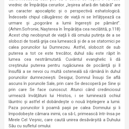
vrednic de Împărăţia cerurilor. „Ieşirea afară din tabără” are
un caracter apocaliptic şi o perspectivă eshatologică.
Îndeosebi chipul călugăresc de viaţă ni se înfăţişează ca
urmare şi ,,pogorâre a lumii îngereşti pe pământ”.
(Arhim.Sofronie, Nașterea în Împărăția cea neclătită, p.118)
Acest chip neobişnuit de viaţă îi dă omului putinţa de a se
slobozi de toată grija cea lumească şi de a se statornici pe
calea poruncilor lui Dumnezeu. Astfel, slobozit de sub
puterea a tot ce este trecător, duhul său este răpit în
lumea cea nestrămutată. Cuvântul evanghelic îi dă
creştinului puterea pentru rugăciunea de pocăinţă şi îl
însuflă a se nevoi cu multă osteneală să rămână în duhul
poruncilor dumnezeiești. Desigur, Domnul Însuşi Se află
ascuns în poruncile Sale, prin care Se descoperă pe Sine şi
prin care Se face cunoscut. Atunci când credinciosul
urmează învăţăturii lui Hristos, i se luminează ochiul
lăuntric şi astfel el dobândeşte o nouă înţelegere a lumii.
Paza poruncilor îi poamă paşii pe calea Domnului şi îi
împodobeşte cămara inimii, ca să-L primească într-însa pe
Mirele Cel Veşnic, care caută unirea desăvârşită a Duhului
Său cu sufletul omului.