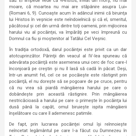
său. El limpede vede că «Hristos, înviat din morţi, nu mai
moare, că moartea nu mai are stăpânire asupra Lui»
(Romani 6, 9). Cunoaşte acum în adâncul inimii că biruinţa
lui Hristos în veşnicie este neîndoielnică şi că el, smeritul,
păcătosul şi cel din urmă dintre toţi oamenii, prin mijlocirea
harului viu al pocăinţei, va împărăţi pe veci împreună cu
Domnul ca fiu şi moştenitor al Tatălui Cel Veşnic.
În tradiţia ortodoxă, darul pocăinţei este privit ca un dar
atotcuprinzător. Părinţii din veacul al IV-lea spuneau că
adevărata pocăinţă este asemenea unui cerc de foc care-l
înconjoară pe creştin şi nu îl lasă să cadă în păcat. Deşi,
într-un anumit fel, cel ce se pocăieşte este răstignit prin
pocăinţă, el nu doreşte să se pogoare de pe cruce, pentru
că nu vrea să piardă mângâierea harului pe care o
dobândeşte prin această răstignire. Prin mângâierea
nestricăcioasă a harului pe care o primeşte în pocăinţa lui
dusă până la capăt, omul biruieşte ispita mângâierii
înşelătoare cu care îl ademenesc patimile.
De fapt, prin lucrarea pocăinţei omul îşi reînnoieşte
neîncetat legământul pe care l-a făcut cu Dumnezeu în