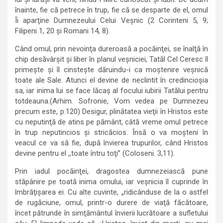
înainte, fie că petrece în trup, fie că se desparte de el, omul
Îi aparţine Dumnezeului Celui Veşnic (2 Corinteni 5, 9;
Filipeni 1, 20 şi Romani 14, 8).
Când omul, prin nevoinţa dureroasă a pocăinţei, se înalţă în
chip desăvârşit şi liber în planul veşniciei, Tatăl Cel Ceresc îl
primeşte şi îl cinsteşte dăruindu-i ca moştenire veşnică
toate ale Sale. Atunci el devine de neclintit în credincioşia
sa, iar inima lui se face lăcaş al focului iubirii Tatălui pentru
totdeauna.(Arhim. Sofronie, Vom vedea pe Dumnezeu
precum este, p.120) Desigur, plinătatea vieţii în Hristos este
cu neputinţă de atins pe pământ, câtă vreme omul petrece
în trup neputincios şi stricăcios. Însă o va moşteni în
veacul ce va să fie, după învierea trupurilor, când Hristos
devine pentru el ,,toate întru toţi” (Coloseni. 3,11).
Prin iadul pocăinţei, dragostea dumnezeiască pune
stăpânire pe toată inima omului, iar veşnicia îl cuprinde în
îmbrăţişarea ei. Cu alte cuvinte, „ridicânduse de la o astfel
de rugăciune, omul, printr-o durere de viaţă făcătoare,
încet pătrunde în simţământul învierii lucrătoare a sufletului