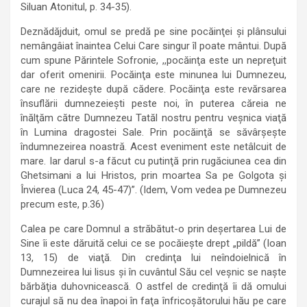
Siluan Atonitul, p. 34-35).
Deznădăjduit, omul se predă pe sine pocăinţei şi plânsului
nemângâiat înaintea Celui Care singur îl poate mântui. După
cum spune Părintele Sofronie, ,,pocăinţa este un nepreţuit
dar oferit omenirii. Pocăinţa este minunea lui Dumnezeu,
care ne rezideşte după cădere. Pocăinţa este revărsarea
însuflării dumnezeieşti peste noi, în puterea căreia ne
înălţăm către Dumnezeu Tatăl nostru pentru veşnica viaţă
în Lumina dragostei Sale. Prin pocăinţă se săvârşeşte
îndumnezeirea noastră. Acest eveniment este netâlcuit de
mare. Iar darul s-a făcut cu putinţă prin rugăciunea cea din
Ghetsimani a lui Hristos, prin moartea Sa pe Golgota şi
Învierea (Luca 24, 45-47)”. (Idem, Vom vedea pe Dumnezeu
precum este, p.36)
Calea pe care Domnul a străbătut-o prin deşertarea Lui de
Sine îi este dăruită celui ce se pocăieşte drept „pildă” (Ioan
13, 15) de viaţă. Din credinţa lui neîndoielnică în
Dumnezeirea lui lisus şi în cuvântul Său cel veşnic se naşte
bărbăţia duhovnicească. O astfel de credinţă îi dă omului
curajul să nu dea înapoi în faţa înfricoşătorului hău pe care