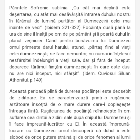
Părintele Sofronie sublinia: „Cu cât mai deplină este
deşertarea, cu atât mai desăvârşită intrarea duhului nostru
în tărâmul de lumină purtător al Dumnezeirii celei mai
înainte de veci”. (Ibidem 321-322) Pocăinţa dusă până la
ura de sine îl înalţă pe om de pe pământ şi îi poartă duhul în
planul veşniciei. Când pentru bunăvoirea lui Dumnezeu
omul primeşte darul harului, atunci, „părtaş fiind al vieţii
celei dumnezeieşti, se face nemuritor, nu numai în înţelesul
nesfârşitei îndelungiri a vieţii sale, dar şi fără de început,
deoarece tărâmul fiinţării dumnezeieşti, în care este dus,
nu are nici început, nici sfârşit”. (Idem, Cuviosul Siluan
Athonitul, p.149)
Această perioadă plină de durerea pocăinţei este deosebit
de ziditoare. Ea se caracterizează printr-o rugăciune
arzătoare însoţită de o mare durere care-i copleşeşte
întreaga fiinţă. Rugăciunea de pocăinţă reînnoieşte în om
suflarea cea dintâi a zidirii sale după chipul lui Dumnezeu şi
îl face împreună-lucrător cu El. În această împreună-
lucrare cu Dumnezeu omul descoperă că duhul îi este
slobod de orice putere străină şi de orice fenomen al lumii