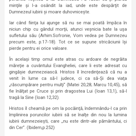
minţile şi l-a osândit la iad, unde este despărţit de
Dumnezeul iubirii şi moare duhovniceşte.
Iar când fiinţa lui ajunge să nu se mai poată împăca în
niciun chip cu gândul morţii, atunci veşnicia bate la uşa
sufletului său (Arhim.Sofronie, Vom vedea pe Dumnezeu
precum este, p.17-18). Tot ce se supune stricăciunii îşi
pierde pentru ei orice valoare.
În acelaşi timp omul este atras cu ardoare de negrăita
măreţie a cuvântului Evangheliei, care îi este adresat cu
gingăşie dumnezeiască. Hristos îl încredinţează că nu a
venit în lume ca să-l judece, ci ca să-Şi dea viaţa
„răscumpărare pentru mulţi” (Matei 20,28; Marcu 10,45), să
fie înălţat pe Cruce şi prin dragostea Lui (Ioan 13,1), să-l
tragă la Sine (Ioan 12,32).
Hristos îl cheamă pe om la pocăinţă, îndemnându-l ca prin
împlinirea poruncilor iubirii să se înalţe din nou la lumina
iubirii dumnezeieşti, care ,,nu este dintr-ale pământului, ci
din Cer”. (Ibidem,p.252)