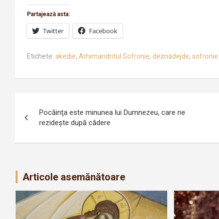
Partajează asta:
Twitter
Facebook
Etichete:
akedie
,
Arhimandritul Sofronie
,
deznădejde
,
sofronie
Navigare
Pocăinţa este minunea lui Dumnezeu, care ne
în
rezideşte după cădere
articole
Articole asemănătoare