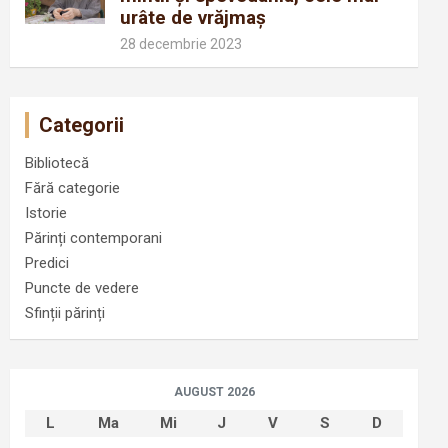
urâte de vrăjmaș
28 decembrie 2023
Categorii
Bibliotecă
Fără categorie
Istorie
Părinți contemporani
Predici
Puncte de vedere
Sfinții părinți
AUGUST 2026
L
Ma
Mi
J
V
S
D