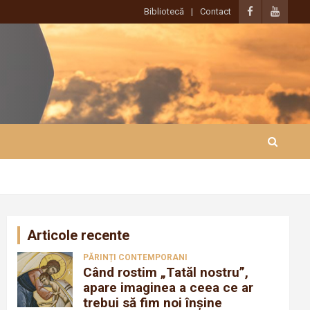
Bibliotecă
Contact
Articole recente
PĂRINȚI CONTEMPORANI
Când rostim „Tatăl nostru”,
apare imaginea a ceea ce ar
trebui să fim noi înșine