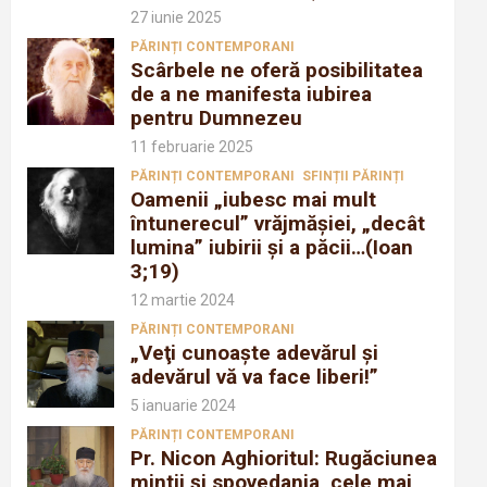
27 iunie 2025
PĂRINȚI CONTEMPORANI
Scârbele ne oferă posibilitatea
de a ne manifesta iubirea
pentru Dumnezeu
11 februarie 2025
PĂRINȚI CONTEMPORANI
SFINȚII PĂRINȚI
Oamenii „iubesc mai mult
întunerecul” vrăjmăşiei, „decât
lumina” iubirii şi a păcii…(Ioan
3;19)
12 martie 2024
PĂRINȚI CONTEMPORANI
„Veţi cunoaşte adevărul şi
adevărul vă va face liberi!”
5 ianuarie 2024
PĂRINȚI CONTEMPORANI
Pr. Nicon Aghioritul: Rugăciunea
mintii și spovedania, cele mai