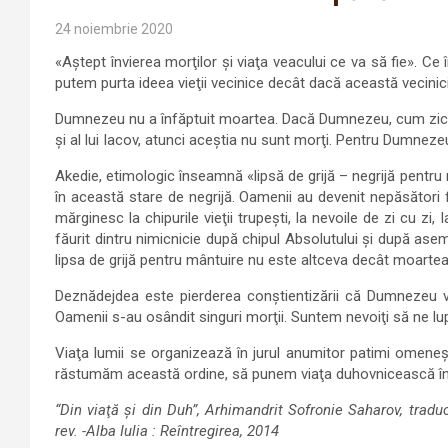
24 noiembrie 2020
«Aştept învierea morţilor şi viaţa veacului ce va să fie». C
putem purta ideea vieţii vecinice decât dacă această vecinici
Dumnezeu nu a înfăptuit moartea. Dacă Dumnezeu, cum zice 
şi al lui Iacov, atunci aceştia nu sunt morţi. Pentru Dumnezeu 
Akedie, etimologic înseamnă «lipsă de grijă – negrijă pentru 
în această stare de negrijă. Oamenii au devenit nepăsători
mărginesc la chipurile vieţii trupeşti, la nevoile de zi cu zi
făurit dintru nimicnicie după chipul Absolutului şi după as
lipsa de grijă pentru mântuire nu este altceva decât moarte
Deznădejdea este pierderea conştientizării că Dumnezeu v
Oamenii s-au osândit singuri morţii. Suntem nevoiţi să ne lu
Viaţa lumii se organizează în jurul anumitor patimi omeneşt
răstumăm această ordine, să punem viaţa duhovnicească în i
“Din viaţă şi din Duh”, Arhimandrit Sofronie Saharov, tradu
rev. -Alba Iulia : Reîntregirea, 2014