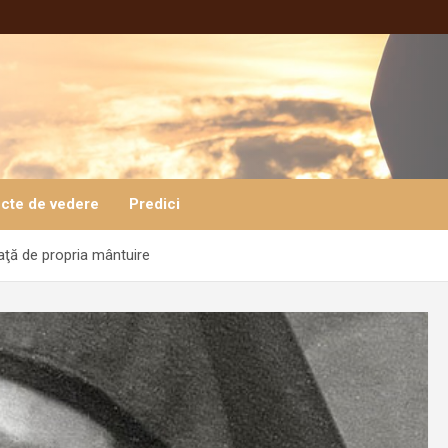
cte de vedere
Predici
aţă de propria mântuire