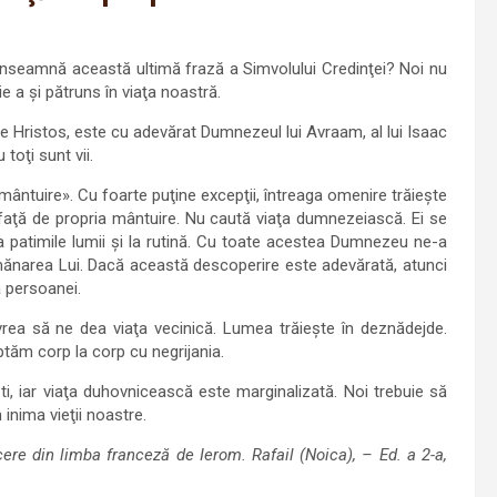
e înseamnă această ultimă frază a Simvolului Credinţei? Noi nu
e a şi pătruns în viaţa noastră.
Hristos, este cu adevărat Dumnezeul lui Avraam, al lui Isaac
toţi sunt vii.
mântuire». Cu foarte puţine excepţii, întreaga omenire trăieşte
 faţă de propria mântuire. Nu caută viaţa dumnezeiască. Ei se
, la patimile lumii şi la rutină. Cu toate acestea Dumnezeu ne-a
emănarea Lui. Dacă această descoperire este adevărată, atunci
a persoanei.
rea să ne dea viaţa vecinică. Lumea trăieşte în deznădejde.
ptăm corp la corp cu negrijania.
i, iar viaţa duhovnicească este marginalizată. Noi trebuie să
nima vieţii noastre.
cere din limba franceză de Ierom. Rafail (Noica), – Ed. a 2-a,