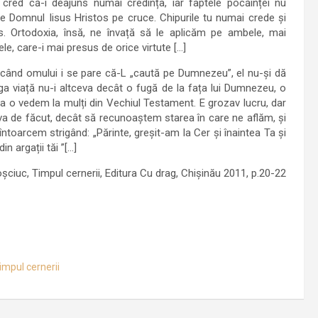
ii cred că-i deajuns numai credința, iar faptele pocăinței nu
 Domnul Iisus Hristos pe cruce. Chipurile tu numai crede și
ns. Ortodoxia, însă, ne învață să le aplicăm pe ambele, mai
, care-i mai presus de orice virtute […]
i când omului i se pare că-L „caută pe Dumnezeu”, el nu-și dă
ga viață nu-i altceva decât o fugă de la fața lui Dumnezeu, o
 o vedem la mulți din Vechiul Testament. E grozav lucru, dar
eva de făcut, decât să recunoaștem starea în care ne aflăm, și
întoarcem strigând: „Părinte, greșit-am la Cer și înaintea Ta și
n argații tăi ”[…]
ciuc, Timpul cernerii, Editura Cu drag, Chișinău 2011, p.20-22
impul cernerii