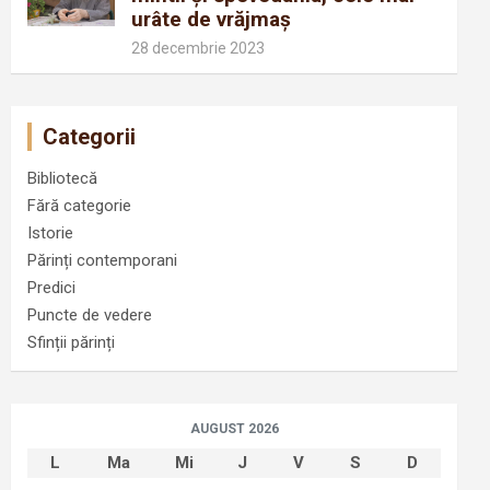
urâte de vrăjmaș
28 decembrie 2023
Categorii
Bibliotecă
Fără categorie
Istorie
Părinți contemporani
Predici
Puncte de vedere
Sfinții părinți
AUGUST 2026
L
Ma
Mi
J
V
S
D