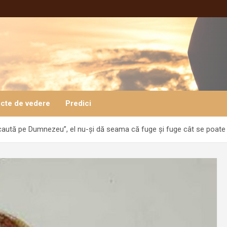
cte de vedere
Predici
„caută pe Dumnezeu”, el nu-și dă seama că fuge și fuge cât se poate