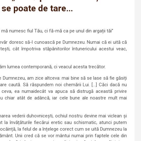
t se poate de tare…
ă mă numesc fiul Tău, ci fă-mă ca pe unul din argații tăi”
-adevăr doresc să-l cunoască pe Dumnezeu. Numai că ei uită că
ști, cât împotriva stăpânitorilor întunericului acestui veac,
âm lumea contemporană, ci veacul acesta trecător.
Dumnezeu, am zice altceva: mai bine să se lase să fie găsiți
care caută. Să răspundem noi chemării Lui. […] Căci dacă nu
 ceva, ea numaidecât va apuca să distrugă această privire
u chiar atât de adâncă, iar cele bune ale noastre mult mai
marea vederii duhovnicești, ochiul nostru devine mai viclean și
 la învățăturile fiecărui eretic sau schismatic, atunci putem
ocăință, la felul de a înțelege corect cum se uită Dumnezeu la
rământ. Unii cred că se vor mântui numai prin faptele cele din