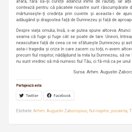
afară, fără să-și curețe adâncul inimii de răutăți, iar alț
contează pentru că păcatele noastre sunt răscumpărate de
mărturisește-ți credința prin cuvinte și aceasta-i de aju
adăugând și dragostea față de Dumnezeu și față de aproapele
Despre viața omului, însă, s-ar putea spune altceva: Atunc
seama că fuge și fuge cât se poate de tare. Uneori, întrea
neascultare față de ceea ce ne sfătuiește Dumnezeu și asta
asta-i tragedia și criza în care zacem cu toții, n-avem altc
precum fiul risipitor, nădăjduind la mila lui Dumnezeu, să ne 
nu sunt vrednic să mă numesc fiul Tău, ci fă-mă ca pe unul di
Sursa: Arhim. Augustin Zaboroș
Partajează asta:
Twitter
Facebook
Etichete:
Arhim. Augustin Zaboroșciuc
,
fiul risipitor
,
pocainta
,
T