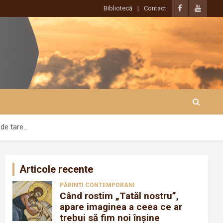
Bibliotecă
Contact
 de tare…
Articole recente
PĂRINȚI CONTEMPORANI
Când rostim „Tatăl nostru”,
apare imaginea a ceea ce ar
trebui să fim noi înșine