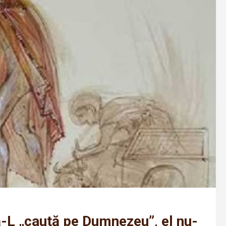
ă-L „caută pe Dumnezeu”, el nu-