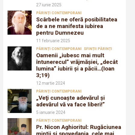
27 iunie 2025
PĂRINȚI CONTEMPORANI
Scârbele ne oferă posibilitatea
de a ne manifesta iubirea
pentru Dumnezeu
11 februarie 2025
PĂRINȚI CONTEMPORANI
SFINȚII PĂRINȚI
Oamenii „iubesc mai mult
întunerecul” vrăjmăşiei, „decât
lumina” iubirii şi a păcii…(Ioan
3;19)
12 martie 2024
PĂRINȚI CONTEMPORANI
„Veţi cunoaşte adevărul şi
adevărul vă va face liberi!”
5 ianuarie 2024
PĂRINȚI CONTEMPORANI
Pr. Nicon Aghioritul: Rugăciunea
mintii și spovedania, cele mai