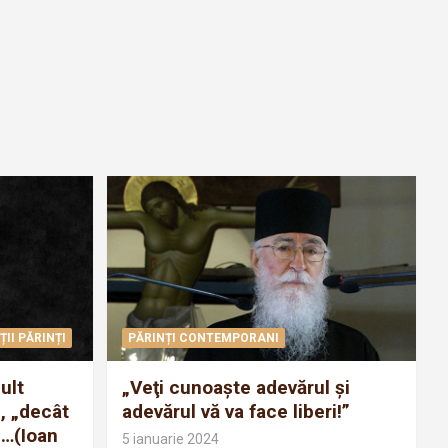
ȚII PĂRINȚI
PĂRINȚI CONTEMPORANI
ult
„Veţi cunoaşte adevărul şi
, „decât
adevărul vă va face liberi!”
ii…(Ioan
5 ianuarie 2024