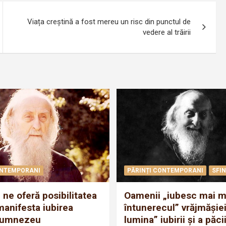
Viața creștină a fost mereu un risc din punctul de
vedere al trăirii
ONTEMPORANI
PĂRINȚI CONTEMPORANI
SFIN
 ne oferă posibilitatea
Oamenii „iubesc mai m
manifesta iubirea
întunerecul” vrăjmăşiei
Dumnezeu
lumina” iubirii şi a păc