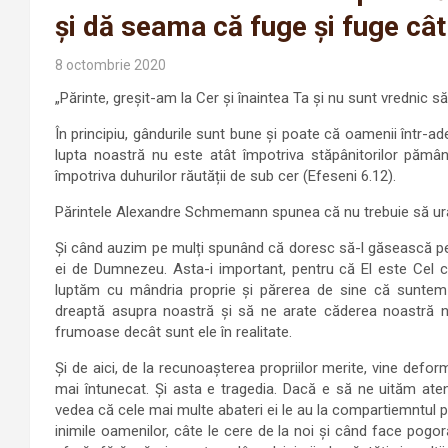
și dă seama că fuge și fuge câ
8 octombrie 2020
„Părinte, greșit-am la Cer și înaintea Ta și nu sunt vrednic s
În principiu, gândurile sunt bune și poate că oamenii într
lupta noastră nu este atât împotriva stăpânitorilor pământe
împotriva duhurilor răutății de sub cer (Efeseni 6.12).
Părintele Alexandre Schmemann spunea că nu trebuie să ur
Și când auzim pe mulți spunând că doresc să-l găsească pe 
ei de Dumnezeu. Asta-i important, pentru că El este Cel 
luptăm cu mândria proprie și părerea de sine că suntem
dreaptă asupra noastră și să ne arate căderea noastră n
frumoase decât sunt ele în realitate.
Și de aici, de la recunoașterea propriilor merite, vine defor
mai întunecat. Și asta e tragedia. Dacă e să ne uităm atent
vedea că cele mai multe abateri ei le au la compartiemntul p
inimile oamenilor, câte le cere de la noi și când face pogo