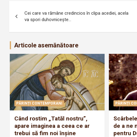
Navigare
Cei care va rămâne credincios în clipa acediei, acela
în
va spori duhovniceşte…
articole
Articole asemănătoare
PĂRINȚI CONTEMPORANI
PĂRINȚI C
Când rostim „Tatăl nostru”,
Scârbele
apare imaginea a ceea ce ar
de a ne 
trebui să fim noi înșine
pentru 